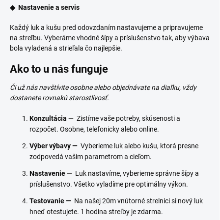
◆ Nastavenie a servis
Každý luk a kušu pred odovzdaním nastavujeme a pripravujeme
na streľbu. Vyberáme vhodné šípy a príslušenstvo tak, aby výbava
bola vyladená a strieľala čo najlepšie.
Ako to u nás funguje
Či už nás navštívite osobne alebo objednávate na diaľku, vždy
dostanete rovnakú starostlivosť.
Konzultácia —
Zistíme vaše potreby, skúsenosti a
rozpočet. Osobne, telefonicky alebo online.
Výber výbavy —
Vyberieme luk alebo kušu, ktorá presne
zodpovedá vašim parametrom a cieľom.
Nastavenie —
Luk nastavíme, vyberieme správne šípy a
príslušenstvo. Všetko vyladíme pre optimálny výkon.
Testovanie —
Na našej 20m vnútorné strelnici si nový luk
hneď otestujete. 1 hodina streľby je zdarma.