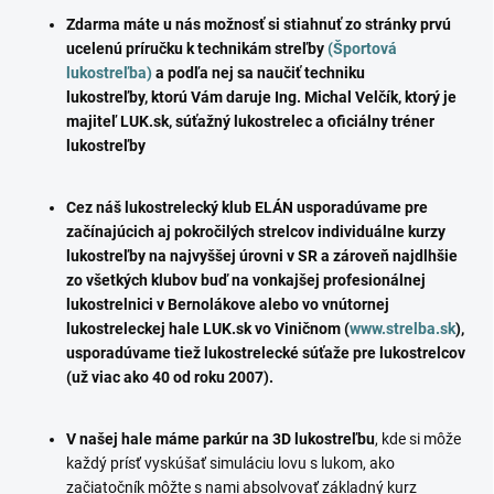
Zdarma máte u nás možnosť si stiahnuť zo stránky prvú
ucelenú príručku k technikám streľby
(Športová
lukostreľba)
a podľa nej sa naučiť techniku
lukostreľby,
ktorú Vám daruje Ing. Michal Velčík, ktorý je
majiteľ LUK.sk, súťažný lukostrelec a oficiálny tréner
lukostreľby
Cez náš lukostrelecký klub ELÁN usporadúvame pre
začínajúcich aj pokročilých strelcov individuálne kurzy
lukostreľby na najvyššej úrovni v SR a zároveň najdlhšie
zo všetkých klubov buď na vonkajšej profesionálnej
lukostrelnici v Bernolákove alebo vo vnútornej
lukostreleckej hale LUK.sk vo Viničnom (
www.strelba.sk
),
usporadúvame tiež lukostrelecké súťaže pre lukostrelcov
(už viac ako 40 od roku 2007).
V našej hale máme parkúr na 3D lukostreľbu
, kde si môže
každý prísť vyskúšať simuláciu lovu s lukom, ako
začiatočník môžte s nami absolvovať základný kurz