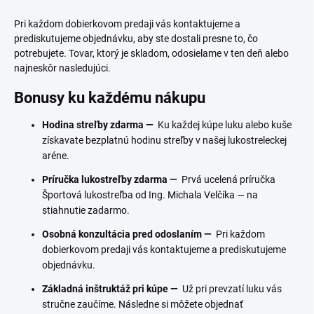
Pri každom dobierkovom predaji vás kontaktujeme a
prediskutujeme objednávku, aby ste dostali presne to, čo
potrebujete. Tovar, ktorý je skladom, odosielame v ten deň alebo
najneskôr nasledujúci.
Bonusy ku každému nákupu
Hodina streľby zdarma —
Ku každej kúpe luku alebo kuše
získavate bezplatnú hodinu streľby v našej lukostreleckej
aréne.
Príručka lukostreľby zdarma —
Prvá ucelená príručka
Športová lukostreľba od Ing. Michala Velčíka — na
stiahnutie zadarmo.
Osobná konzultácia pred odoslaním —
Pri každom
dobierkovom predaji vás kontaktujeme a prediskutujeme
objednávku.
Základná inštruktáž pri kúpe —
Už pri prevzatí luku vás
stručne zaučíme. Následne si môžete objednať