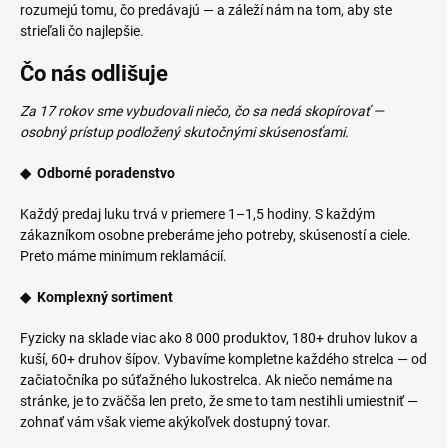
rozumejú tomu, čo predávajú — a záleží nám na tom, aby ste
strieľali čo najlepšie.
Čo nás odlišuje
Za 17 rokov sme vybudovali niečo, čo sa nedá skopírovať —
osobný prístup podložený skutočnými skúsenosťami.
◆ Odborné poradenstvo
Každý predaj luku trvá v priemere 1–1,5 hodiny. S každým
zákazníkom osobne preberáme jeho potreby, skúseností a ciele.
Preto máme minimum reklamácií.
◆ Komplexný sortiment
Fyzicky na sklade viac ako 8 000 produktov, 180+ druhov lukov a
kuší, 60+ druhov šípov. Vybavíme kompletne každého strelca — od
začiatočníka po súťažného lukostrelca. Ak niečo nemáme na
stránke, je to zväčša len preto, že sme to tam nestihli umiestniť —
zohnať vám však vieme akýkoľvek dostupný tovar.