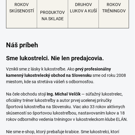
ROKOV
DRUHOV
ROKOV
SKÚSENOSTÍ
LUKOV A KUŠÍ
TRÉNINGOV
PRODUKTOV
NA SKLADE
Náš príbeh
Sme lukostrelci. Nie len predajcovia.
Vznikli sme z lásky k lukostreľbe. Ako
prvý profesionálny
kamenný lukostrelecký obchod na Slovensku
sme od roku 2008
miestom, kde sa stretáva vášeň s odbornosťou.
Na čele obchodu stojí
Ing. Michal Velčík
— súťažný lukostrelec,
oficiálny tréner lukostreľby a autor prvej ucelenej príručky
Športová lukostreľba na Slovensku. Viac ako 33 rokov aktívnych
skúseností so športovou lukostreľbou, nastavovaním lukov a 18
rokov odborného vedenia tréningov v lukostreleckom klube ELÁN.
Nie sme e-shop, ktorý prebaľuje krabice. Sme lukostrelci, ktorí