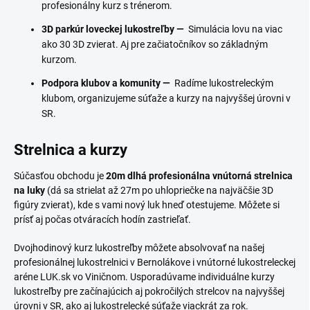
profesionálny kurz s trénerom.
3D parkúr loveckej lukostreľby —
Simulácia lovu na viac
ako 30 3D zvierat. Aj pre začiatočníkov so základným
kurzom.
Podpora klubov a komunity —
Radíme lukostreleckým
klubom, organizujeme súťaže a kurzy na najvyššej úrovni v
SR.
Strelnica a kurzy
Súčasťou obchodu je
20m dlhá profesionálna vnútorná strelnica
na luky
(dá sa strielat až 27m po uhlopriečke na najväčšie 3D
figúry zvierat), kde s vami nový luk hneď otestujeme. Môžete si
prísť aj počas otváracích hodín zastrieľať.
Dvojhodinový kurz lukostreľby môžete absolvovať na našej
profesionálnej lukostrelnici v Bernolákove i vnútorné lukostreleckej
aréne LUK.sk vo Viničnom. Usporadúvame individuálne kurzy
lukostreľby pre začínajúcich aj pokročilých strelcov na najvyššej
úrovni v SR, ako aj lukostrelecké súťaže viackrát za rok.