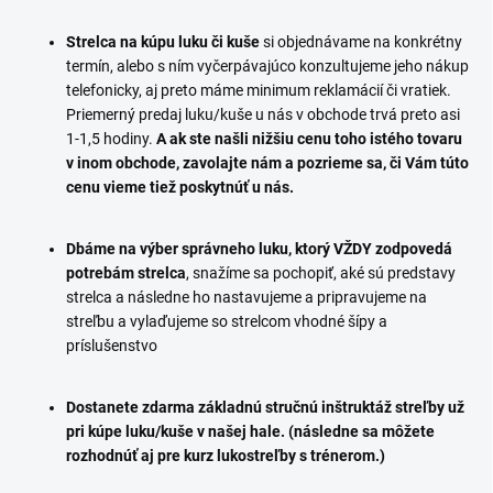
Strelca na kúpu luku či kuše
si objednávame na konkrétny
termín, alebo s ním vyčerpávajúco konzultujeme jeho nákup
telefonicky, aj preto máme minimum reklamácií či vratiek.
Priemerný predaj luku/kuše u nás v obchode trvá preto asi
1-1,5 hodiny.
A ak ste našli nižšiu cenu toho istého tovaru
v inom obchode, zavolajte nám a pozrieme sa, či Vám túto
cenu vieme tiež poskytnúť u nás.
Dbáme na výber správneho luku, ktorý VŽDY zodpovedá
potrebám strelca
, snažíme sa pochopiť, aké sú predstavy
strelca a následne ho nastavujeme a pripravujeme na
streľbu a vylaďujeme so strelcom vhodné šípy a
príslušenstvo
Dostanete zdarma základnú stručnú inštruktáž streľby už
pri kúpe luku/kuše v našej hale.
(následne sa môžete
rozhodnúť aj pre kurz lukostreľby s trénerom.)