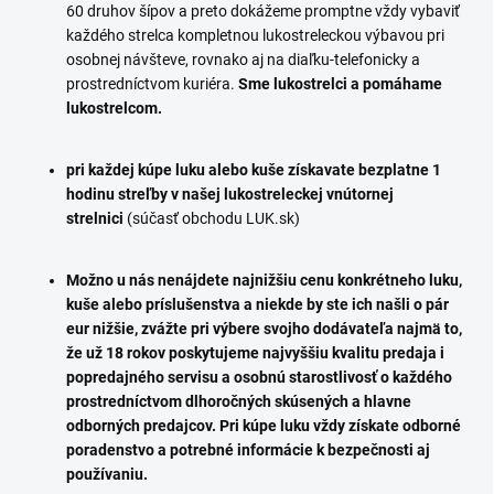
60 druhov šípov a preto dokážeme promptne vždy vybaviť
každého strelca kompletnou lukostreleckou výbavou pri
osobnej návšteve, rovnako aj na diaľku-telefonicky a
prostredníctvom kuriéra.
Sme lukostrelci a pomáhame
lukostrelcom.
pri každej kúpe luku alebo kuše získavate bezplatne 1
hodinu streľby v našej lukostreleckej vnútornej
strelnici
(súčasť obchodu LUK.sk)
Možno u nás nenájdete najnižšiu cenu konkrétneho luku,
kuše alebo príslušenstva a niekde by ste ich našli o pár
eur nižšie, zvážte pri výbere svojho dodávateľa najmä to,
že už 18 rokov poskytujeme najvyššiu kvalitu predaja i
popredajného servisu a osobnú starostlivosť o každého
prostredníctvom dlhoročných skúsených a hlavne
odborných predajcov. Pri kúpe luku vždy získate odborné
poradenstvo a potrebné informácie k bezpečnosti aj
používaniu.