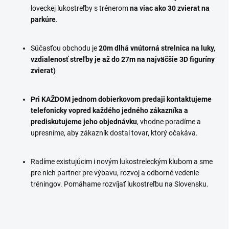
loveckej lukostreľby s trénerom
na viac ako 30 zvierat na
parkúre
.
Súčasťou obchodu je
20m dlhá vnútorná strelnica na luky,
vzdialenosť streľby je
až do 27m na najväčšie 3D figuríny
zvierat)
Pri KAŽDOM jednom dobierkovom predaji kontaktujeme
telefonicky vopred každého jedného zákazníka a
prediskutujeme jeho objednávku
, vhodne poradíme a
upresníme, aby zákazník dostal tovar, ktorý očakáva.
Radíme existujúcim i novým lukostreleckým klubom a sme
pre nich partner pre výbavu, rozvoj a odborné vedenie
tréningov. Pomáhame rozvíjať lukostreľbu na Slovensku.