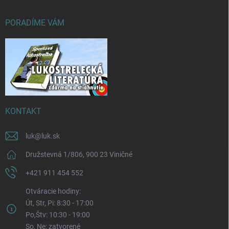
PORADÍME VÁM
KONTAKT
luk
@
luk.sk
Družstevná 1/806, 900 23 Viničné
+421 911 454 552
Otváracie hodiny:
Út, Str, Pi: 8:30 - 17:00
Po,Štv: 10:30 - 19:00
So, Ne: zatvorené