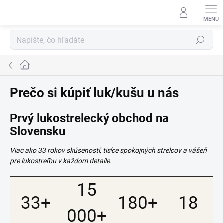
Prejsť
na
obsah
Hľadať
Domov
Prečo si kúpiť luk/kušu u nás
Prvý lukostrelecký obchod na
Slovensku
Viac ako 33 rokov skúseností, tisíce spokojných strelcov a vášeň
pre lukostreľbu v každom detaile.
15
33+
180+
18
000+