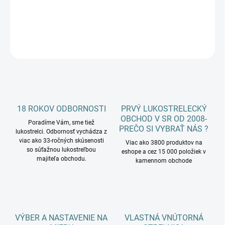
DETAILNÉ INFORMÁCIE
OPÝTAŤ SA
18 ROKOV ODBORNOSTI
PRVÝ LUKOSTRELECKÝ
OBCHOD V SR OD 2008-
Poradíme Vám, sme tiež
PREČO SI VYBRAŤ NÁS ?
lukostrelci. Odbornosť vychádza z
viac ako 33-ročných skúsenosti
Viac ako 3800 produktov na
so súťažnou lukostreľbou
eshope a cez 15 000 položiek v
majiteľa obchodu.
kamennom obchode
VÝBER A NASTAVENIE NA
VLASTNÁ VNÚTORNÁ