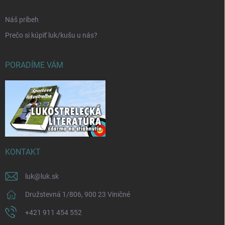
Náš príbeh
Prečo si kúpiť luk/kušu u nás?
PORADÍME VÁM
KONTAKT
luk
@
luk.sk
Družstevná 1/806, 900 23 Viničné
+421 911 454 552