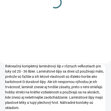
veľkostiach
deti/junior/dospelý 48-20
€17,90
od
/ 54-15 /60-20
Detail
Detský hobby luk CORE Flyte
obojručný
Rekreačný kompletný laminátový šíp v rôznych veľkostiach pre
luky od 20 - 36 libier. Laminátové šípy sa dnes už používajú málo,
pretože sú ťažšie a ich letové vlastnosti sú ďaleko horšie ako
karbónové či duralové šípy. Ale ich nespornou výhodou je ich
trvácnosť, laminát znesie aj tvrdšie zásahy, preto s nimi strieľajú
hobby strelci na krátke vzdialenosti a používajú sa na akciách,
kde znesú aj nešetrnejšie zaobchádzanie. Laminátové šípy majú
plastové letky a tupý plechový hrot. Náhradné končeky sú
skladom.