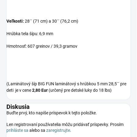
Veľkosti:
28´´ (71 cm) a 30´´ (76,2 cm)
Hrúbka tela šípu: 6,9 mm
Hmotnosť: 607 greinov / 39,3 gramov
(Laminátový šíp BIG FUN laminátový s hrúbkou 5 mm 28,5´´ pre
deti je v cene
2,80 Eur
(určený pre detské luky do 18 lbs)
Diskusia
Buďte prvý, kto napíše príspevok k tejto položke.
Len registrovaní používatelia môžu pridávať príspevky. Prosím
prihláste sa
alebo sa
zaregistrujte
.