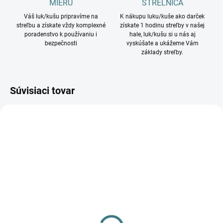
MIERU
STRELNICA
Váš luk/kušu pripravíme na
K nákupu luku/kuše ako darček
streľbu a získate vždy komplexné
získate 1 hodinu streľby v našej
poradenstvo k používaniu i
hale, luk/kušu si u nás aj
bezpečnosti
vyskúšate a ukážeme Vám
základy streľby.
Súvisiaci tovar
NA SKLADE
Detský hobby luk CORE
Flyte obojručný v troch