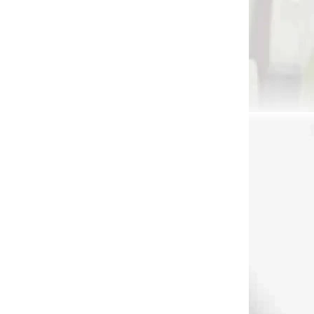
NA SKLADE
Slnečník alebo dáždnik Fivics terčový
€32,90
Do košíka
Slnečník /dáždnik Fivics