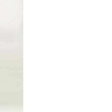
Nafukovacie vaky na archery battle /
archery tag a nafukovačky na
paintball 5 druhov (Inflatables for
archery tag / archery battle /
€155
paintball)
Do košíka
AKCIA
44160