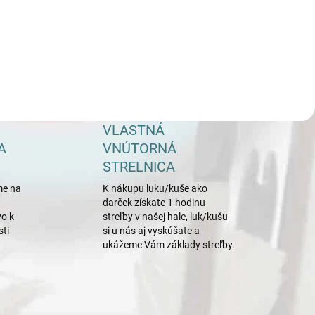
VLASTNÁ
A
VNÚTORNÁ
STRELNICA
me na
K nákupu luku/kuše ako
darček získate 1 hodinu
o k
streľby v našej hale, luk/kušu
sti
si u nás aj vyskúšate a
ukážeme Vám základy streľby.