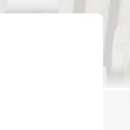
VÝPREDAJ
80209
NA SKLADE
Kladková kuša EK POELANG
Accelerator 410+ s rýchlosťou 400 fps
pri 200 lbs camo / black