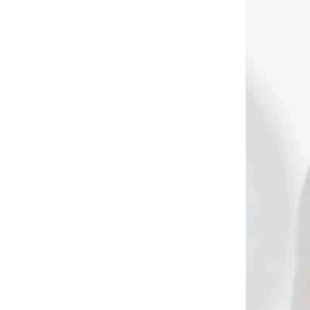
(80209,80208)
€479
od
Detail
Kladková kuša EK POELANG Accelerator 410+
VÝPREDAJ
30313