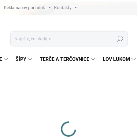
Reklamačný poriadok
Kontakty
Hľadať
E
ŠÍPY
TERČE A TERČOVNICE
LOV LUKOM
lecký kamenný obchod v
2008