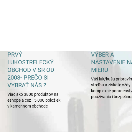
PRVÝ
VÝBER A
LUKOSTRELECKÝ
NASTAVENIE N
OBCHOD V SR OD
MIERU
2008- PREČO SI
Váš luk/kušu pripraví
VYBRAŤ NÁS ?
streľbu a získate vždy
komplexné poradenstv
Viac ako 3800 produktov na
používaniu i bezpečno
eshope a cez 15 000 položiek
v kamennom obchode