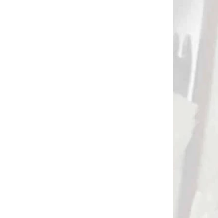
NA SKLADE SPINE 470 A 660 VO VÝPREDAJOVEJ
CENE
Šíp/ trubka EASTON PROCOMP A/C
na súťaženie s terčovým aj
kladkovým lukom ID: 4.2 spin
470/660 - výpredaj
€18,90
Do košíka
trubka EASTON PROCOMP A/C spine 470/660
84188