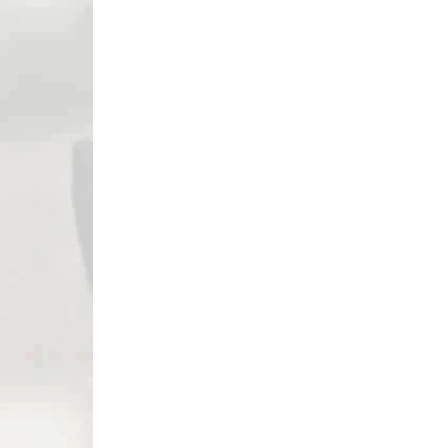
fps
AKCIA
3873
NA SKLADE