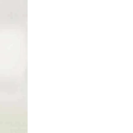
NA SKLADE
Dáždnik na lovecký posed - strecha
nad stromový posed ALLEN The
Vanish (8411)
€59,90
Do košíka
Dáždnik na lovecký posed ALLEN
VÝPREDAJ
80166