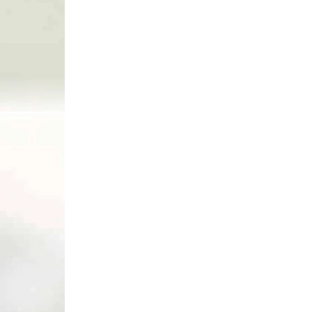
NA SKLADE
Kladková kuša Killer instinct VITAL-X
ELITE 430 fps (80166)
€679
Do košíka
Kladková kuša Killer instinct VITAL-X ELITE 430