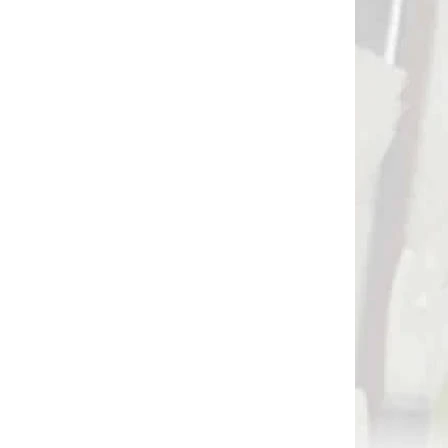
Bezpečné šípy CROSS-X na larpovú
hru/ archery battle / archery strike /
archery tag / lukohra s penovou
hlavou 74cm (29483)
€6,90
Do košíka
Bezpečný šíp CROSS-X na larpovú hru
AKCIA
13122