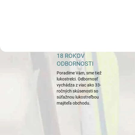
l
i
z
o
v
a
n
18 ROKOV
ý
ODBORNOSTI
o
Poradíme Vám, sme tiež
b
lukostrelci. Odbornosť
vychádza z viac ako 33-
c
ročných skúsenosti so
h
súťažnou lukostreľbou
majiteľa obchodu.
o
d
p
r