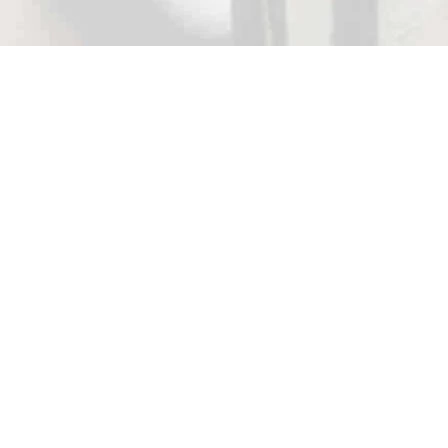
VÝPREDAJ
109297
NA SKLADE 30 LBS LH A 35 LBS LH (PRE ĽAVÁKOV)
Lovecký tradičný luk z jedného kusu
OAK RIDGE Zebrali 60˝ - superakcia
na 30 a 35 lbs LH pre ľaváka