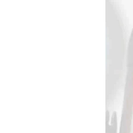
AKCIA
29482
NA SKLADE