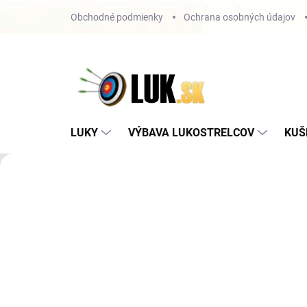
Prejsť
Obchodné podmienky
Ochrana osobných údajov
na
obsah
LUKY
VÝBAVA LUKOSTRELCOV
KUŠ
1
.
Predchádzajúce
Š
p
e
1. Lukostre
c
SR od roku 
i
a