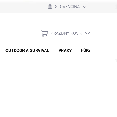
SLOVENČINA
PRÁZDNY KOŠÍK
NÁKUPNÝ
KOŠÍK
OUTDOOR A SURVIVAL
PRAKY
FÚKAČKY
DET
Nasledujúce