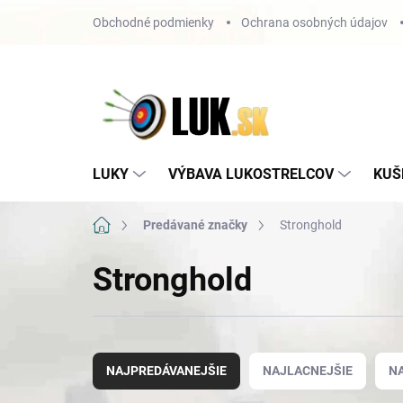
Prejsť
Obchodné podmienky
Ochrana osobných údajov
na
obsah
LUKY
VÝBAVA LUKOSTRELCOV
KUŠ
Domov
Predávané značky
Stronghold
Stronghold
R
a
NAJPREDÁVANEJŠIE
NAJLACNEJŠIE
N
d