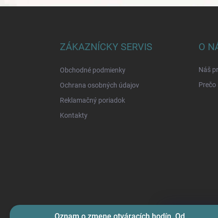
Z
á
p
ä
ZÁKAZNÍCKY SERVIS
O N
t
i
Náš pr
Obchodné podmienky
e
Prečo 
Ochrana osobných údajov
Reklamačný poriadok
Kontakty
Oznam o zmene otváracích hodín. Od