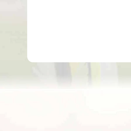
Do košíka
Stojan na terčovnicu oceľový rozkladací do šírky
80 cm