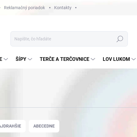
Reklamačný poriadok
Kontakty
Hľadať
E
ŠÍPY
TERČE A TERČOVNICE
LOV LUKOM
AJDRAHŠIE
ABECEDNE