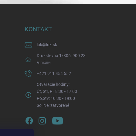
KONTAKT
luk
@
luk.sk
Družstevná 1/806, 900 23
Viničné
+421 911 454 552
Otváracie hodiny:
Út, Str, Pi: 8:30 - 17:00
Po,Štv: 10:30 - 19:00
So, Ne: zatvorené