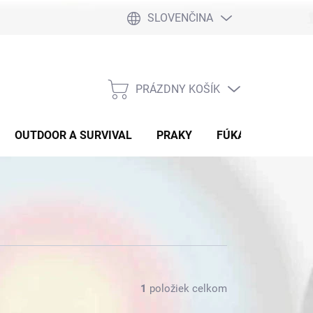
SLOVENČINA
PRÁZDNY KOŠÍK
NÁKUPNÝ
KOŠÍK
OUTDOOR A SURVIVAL
PRAKY
FÚKAČKY
DET
1
položiek celkom