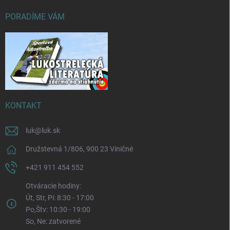
PORADÍME VÁM
KONTAKT
luk
@
luk.sk
Družstevná 1/806, 900 23 Viničné
+421 911 454 552
Otváracie hodiny:
Út, Str, Pi: 8:30 - 17:00
Po,Štv: 10:30 - 19:00
So, Ne: zatvorené