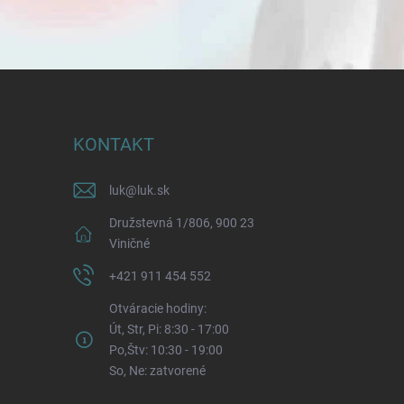
KONTAKT
luk
@
luk.sk
Družstevná 1/806, 900 23
Viničné
+421 911 454 552
Otváracie hodiny:
Út, Str, Pi: 8:30 - 17:00
Po,Štv: 10:30 - 19:00
So, Ne: zatvorené