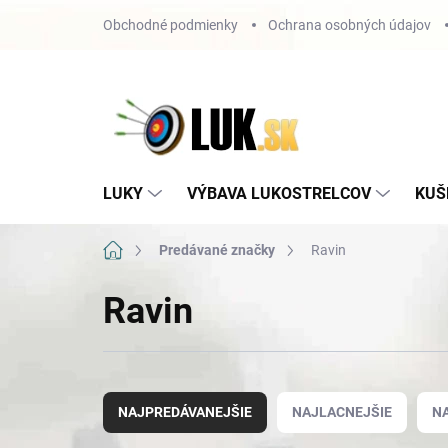
Prejsť
Obchodné podmienky
Ochrana osobných údajov
na
obsah
LUKY
VÝBAVA LUKOSTRELCOV
KUŠ
Domov
Predávané značky
Ravin
Ravin
R
a
NAJPREDÁVANEJŠIE
NAJLACNEJŠIE
N
d