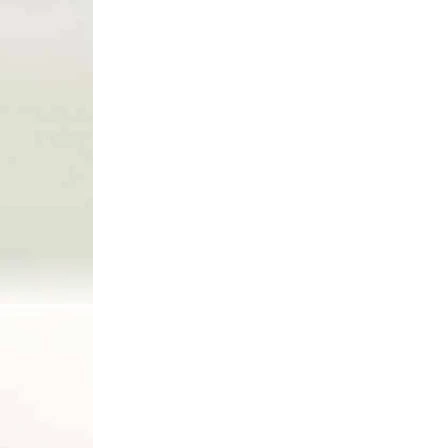
Do košíka
80399
RÝCHLE DODANIE