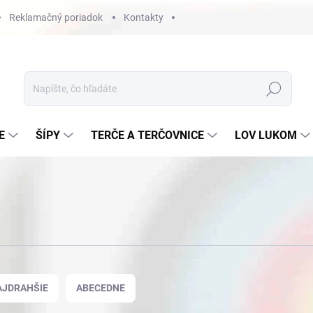
Reklamačný poriadok
Kontakty
Hľadať
E
ŠÍPY
TERČE A TERČOVNICE
LOV LUKOM
AJDRAHŠIE
ABECEDNE