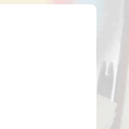
49972
NA SKLADE
Náhradný konček do šípov RAVIN
(49972)
€23,90