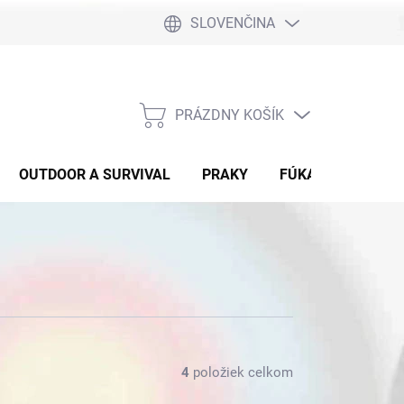
SLOVENČINA
PRÁZDNY KOŠÍK
NÁKUPNÝ
KOŠÍK
OUTDOOR A SURVIVAL
PRAKY
FÚKAČKY
DET
4
položiek celkom