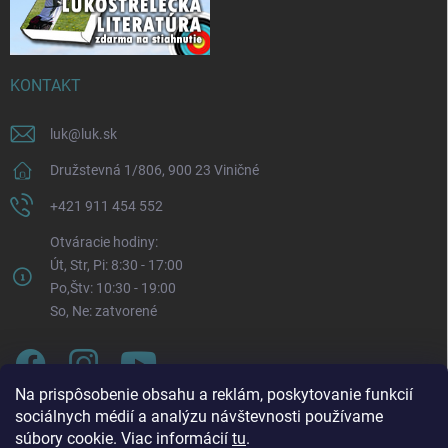
KONTAKT
luk
@
luk.sk
Družstevná 1/806, 900 23 Viničné
+421 911 454 552
Otváracie hodiny:
Út, Str, Pi: 8:30 - 17:00
Po,Štv: 10:30 - 19:00
So, Ne: zatvorené
Na prispôsobenie obsahu a reklám, poskytovanie funkcií
sociálnych médií a analýzu návštevnosti používame
súbory cookie. Viac informácií
tu
.