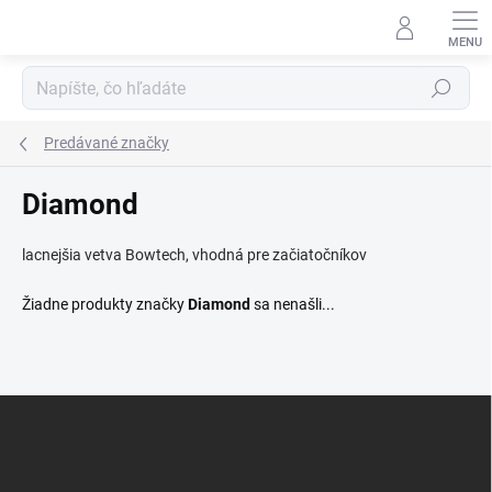
Prejsť
na
obsah
Hľadať
Predávané značky
Diamond
lacnejšia vetva Bowtech, vhodná pre začiatočníkov
Žiadne produkty značky
Diamond
sa nenašli...
Z
á
p
ä