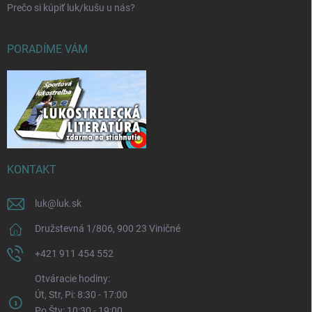
Prečo si kúpiť luk/kušu u nás?
PORADÍME VÁM
KONTAKT
luk
@
luk.sk
Družstevná 1/806, 900 23 Viničné
+421 911 454 552
Otváracie hodiny:
Út, Str, Pi: 8:30 - 17:00
Po,Štv: 10:30 - 19:00