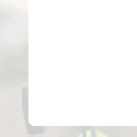
NA SKLADE
Terčovnica ROLE PLAY na bezpečné
prísavkové šípy s vystreľovacími
kruhmi a stojanom 60x60x5 cm
(6127)
€45,90
Do košíka
Terčovnica ROLE PLAY na bezpečné prísavkové
šípy s vystreľovacími kruhmi