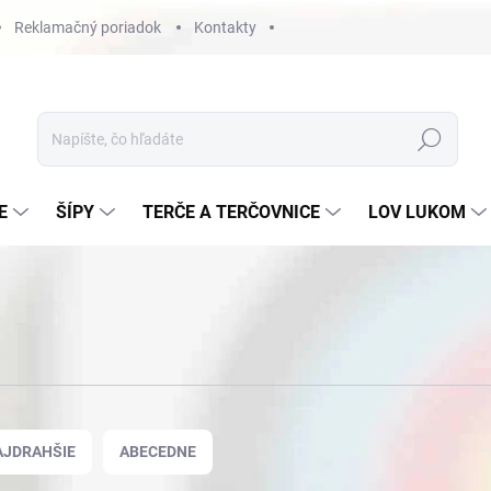
Reklamačný poriadok
Kontakty
Hľadať
E
ŠÍPY
TERČE A TERČOVNICE
LOV LUKOM
AJDRAHŠIE
ABECEDNE