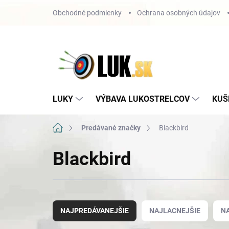
Prejsť
Obchodné podmienky
Ochrana osobných údajov
na
obsah
LUKY
VÝBAVA LUKOSTRELCOV
KUŠ
Domov
Predávané značky
Blackbird
Blackbird
R
a
NAJPREDÁVANEJŠIE
NAJLACNEJŠIE
N
d