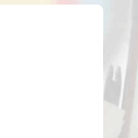
CIA
83491
NA OBJEDNÁVKU
Plastový prak Butterfly s laserom
(83491)
€14,90