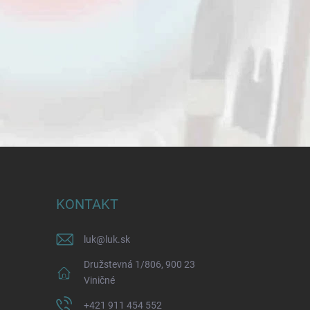
KONTAKT
luk
@
luk.sk
Družstevná 1/806, 900 23
Viničné
+421 911 454 552