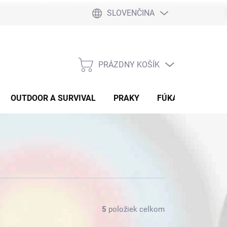
SLOVENČINA
PRÁZDNY KOŠÍK
NÁKUPNÝ
KOŠÍK
OUTDOOR A SURVIVAL
PRAKY
FÚKAČKY
DET
5
položiek celkom