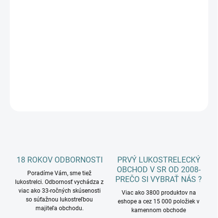
cena:
−
+
Pridať do košíka
Detský bezpečný luk na prísavkové šípy Blackbird v sete
DETAILNÉ INFORMÁCIE
OPÝTAŤ SA
18 ROKOV ODBORNOSTI
PRVÝ LUKOSTRELECKÝ
OBCHOD V SR OD 2008-
Poradíme Vám, sme tiež
PREČO SI VYBRAŤ NÁS ?
lukostrelci. Odbornosť vychádza z
viac ako 33-ročných skúsenosti
Viac ako 3800 produktov na
so súťažnou lukostreľbou
eshope a cez 15 000 položiek v
majiteľa obchodu.
kamennom obchode