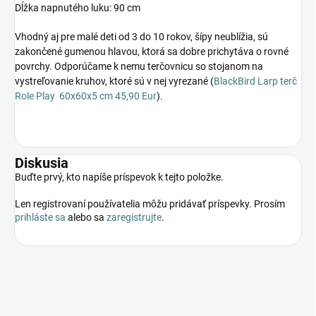
Dĺžka napnutého luku: 90 cm
Vhodný aj pre malé deti od 3 do 10 rokov, šípy neublížia, sú
zakončené gumenou hlavou, ktorá sa dobre prichytáva o rovné
povrchy. Odporúčame k nemu terčovnicu so stojanom na
vystreľovanie kruhov, ktoré sú v nej vyrezané (
BlackBird Larp terč
Role Play 60x60x5 cm 45,90 Eur
).
Diskusia
Buďte prvý, kto napíše príspevok k tejto položke.
Len registrovaní používatelia môžu pridávať príspevky. Prosím
prihláste sa
alebo sa
zaregistrujte
.