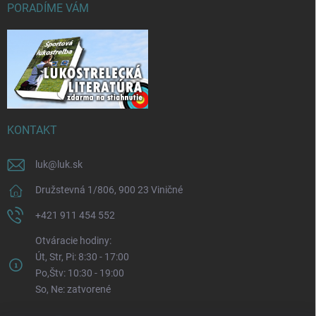
PORADÍME VÁM
KONTAKT
luk
@
luk.sk
Družstevná 1/806, 900 23 Viničné
+421 911 454 552
Otváracie hodiny:
Út, Str, Pi: 8:30 - 17:00
Po,Štv: 10:30 - 19:00
So, Ne: zatvorené