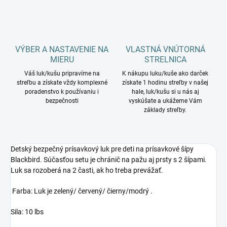
VÝBER A NASTAVENIE NA
VLASTNÁ VNÚTORNÁ
MIERU
STRELNICA
Váš luk/kušu pripravíme na
K nákupu luku/kuše ako darček
streľbu a získate vždy komplexné
získate 1 hodinu streľby v našej
poradenstvo k používaniu i
hale, luk/kušu si u nás aj
bezpečnosti
vyskúšate a ukážeme Vám
základy streľby.
Detský bezpečný prísavkový luk pre deti na prísavkové šípy
Blackbird. Súčasťou setu je chránič na pažu aj prsty s 2 šípami.
Luk sa rozoberá na 2 časti, ak ho treba prevážať.
Farba: Luk je zelený/ červený/ čierny/modrý .
Sila: 10 lbs