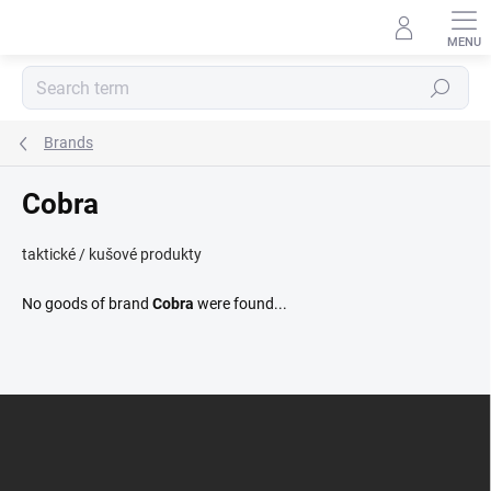
Skip
to
content
Search
Brands
Cobra
taktické / kušové produkty
No goods of brand
Cobra
were found...
F
o
o
t