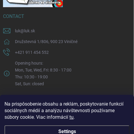
CONTACT
luk
@
luk.sk
Družstevná 1/806, 900 23 Viničné
+421 911 454 552
Opening hours:
Mon, Tue, Wed, Fri: 8:30 - 17:00
Thu: 10:30 - 19:00
Sat, Sun: closed
Na prispôsobenie obsahu a reklám, poskytovanie funkcií
sociálnych médií a analýzu návštevnosti používame
súbory cookie. Viac informácií
tu
.
Settings