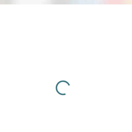
31129
NA OBJEDNÁVKU
Drevený Flu flu šíp Big Tradition
(31129)
€8,99