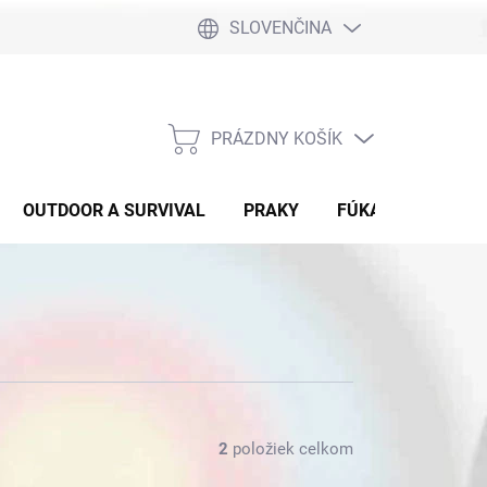
SLOVENČINA
PRÁZDNY KOŠÍK
NÁKUPNÝ
KOŠÍK
OUTDOOR A SURVIVAL
PRAKY
FÚKAČKY
DET
2
položiek celkom