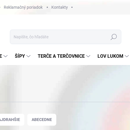
Reklamačný poriadok
Kontakty
Hľadať
E
ŠÍPY
TERČE A TERČOVNICE
LOV LUKOM
AJDRAHŠIE
ABECEDNE