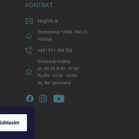
KONTAKT
luk
@
luk.sk
Družstevná 1/806, 900 23
Viničné
+421 911 454 552
Otváracie hodiny:
Út, Str, Pi: 8:30 - 17:00
Po,Štv: 10:30 - 19:00
So, Ne: zatvorené
Súhlasím