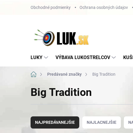
Prejsť
Obchodné podmienky
Ochrana osobných údajov
na
obsah
LUKY
VÝBAVA LUKOSTRELCOV
KUŠ
Domov
Predávané značky
Big Tradition
Big Tradition
R
a
NAJPREDÁVANEJŠIE
NAJLACNEJŠIE
N
d