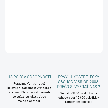
−
+
Pridať do košíka
Tradičný luk v koži skýtsky luk DRAGON
DETAILNÉ INFORMÁCIE
OPÝTAŤ SA
18 ROKOV ODBORNOSTI
PRVÝ LUKOSTRELECKÝ
OBCHOD V SR OD 2008-
Poradíme Vám, sme tiež
PREČO SI VYBRAŤ NÁS ?
lukostrelci. Odbornosť vychádza z
viac ako 33-ročných skúsenosti
Viac ako 3800 produktov na
so súťažnou lukostreľbou
eshope a cez 15 000 položiek v
majiteľa obchodu.
kamennom obchode