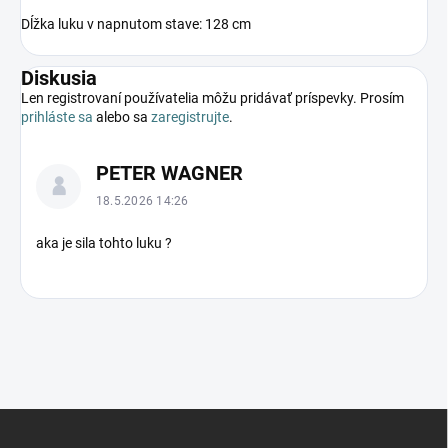
Dĺžka luku v napnutom stave: 128 cm
Diskusia
Len registrovaní používatelia môžu pridávať príspevky. Prosím
prihláste sa
alebo sa
zaregistrujte
.
V
PETER WAGNER
ý
p
18.5.2026 14:26
i
s
aka je sila tohto luku ?
d
i
s
k
u
s
i
Z
í
á