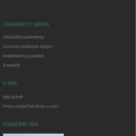
p
ä
t
i
ZÁKAZNÍCKY SERVIS
e
Obchodné podmienky
Ochrana osobných údajov
Reklamačný poriadok
Kontakty
O NÁS
Náš príbeh
Prečo si kúpiť luk/kušu u nás?
PORADÍME VÁM