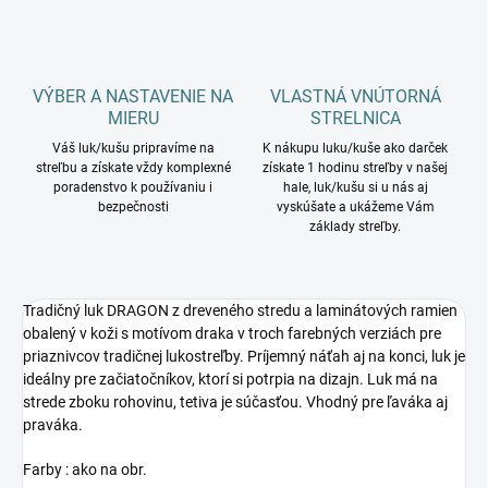
VÝBER A NASTAVENIE NA
VLASTNÁ VNÚTORNÁ
MIERU
STRELNICA
Váš luk/kušu pripravíme na
K nákupu luku/kuše ako darček
streľbu a získate vždy komplexné
získate 1 hodinu streľby v našej
poradenstvo k používaniu i
hale, luk/kušu si u nás aj
bezpečnosti
vyskúšate a ukážeme Vám
základy streľby.
Tradičný luk DRAGON z dreveného stredu a laminátových ramien
obalený v koži s motívom draka v troch farebných verziách pre
priaznivcov tradičnej lukostreľby. Príjemný náťah aj na konci, luk je
ideálny pre začiatočníkov, ktorí si potrpia na dizajn. Luk má na
strede zboku rohovinu, tetiva je súčasťou. Vhodný pre ľaváka aj
praváka.
Farby : ako na obr.