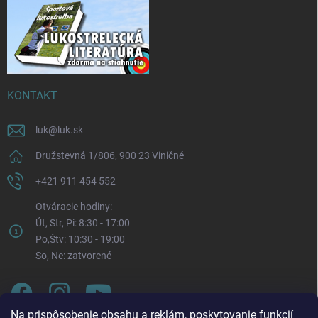
KONTAKT
luk
@
luk.sk
Družstevná 1/806, 900 23 Viničné
+421 911 454 552
Otváracie hodiny:
Út, Str, Pi: 8:30 - 17:00
Po,Štv: 10:30 - 19:00
So, Ne: zatvorené
Na prispôsobenie obsahu a reklám, poskytovanie funkcií