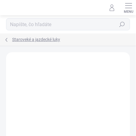
Prejsť
na
obsah
Hľadať
Staroveké a jazdecké luky
Neohodnotené
Podrobnosti hodnotenia