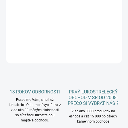
−
+
Pridať do košíka
Kladkový luk terčový kinetic STATIC 36˝ vhodný aj pre strelcov s
dlhým náťahom
DETAILNÉ INFORMÁCIE
OPÝTAŤ SA
18 ROKOV ODBORNOSTI
PRVÝ LUKOSTRELECKÝ
OBCHOD V SR OD 2008-
Poradíme Vám, sme tiež
PREČO SI VYBRAŤ NÁS ?
lukostrelci. Odbornosť vychádza z
viac ako 33-ročných skúsenosti
Viac ako 3800 produktov na
so súťažnou lukostreľbou
eshope a cez 15 000 položiek v
majiteľa obchodu.
kamennom obchode