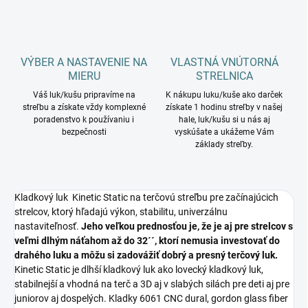
VÝBER A NASTAVENIE NA
VLASTNÁ VNÚTORNÁ
MIERU
STRELNICA
Váš luk/kušu pripravíme na
K nákupu luku/kuše ako darček
streľbu a získate vždy komplexné
získate 1 hodinu streľby v našej
poradenstvo k používaniu i
hale, luk/kušu si u nás aj
bezpečnosti
vyskúšate a ukážeme Vám
základy streľby.
Kladkový luk Kinetic Static na terčovú streľbu pre začínajúcich
strelcov, ktorý hľadajú výkon, stabilitu, univerzálnu
nastaviteľnosť.
Jeho veľkou prednosťou je, že je aj pre strelcov s
veľmi dlhým náťahom až do 32´´, ktorí nemusia investovať do
drahého luku a môžu si zadovážiť dobrý a presný terčový luk.
Kinetic Static je dlhší kladkový luk ako lovecký kladkový luk,
stabilnejší a vhodná na terč a 3D aj v slabých silách pre deti aj pre
juniorov aj dospelých. Kladky 6061 CNC dural, gordon glass fiber