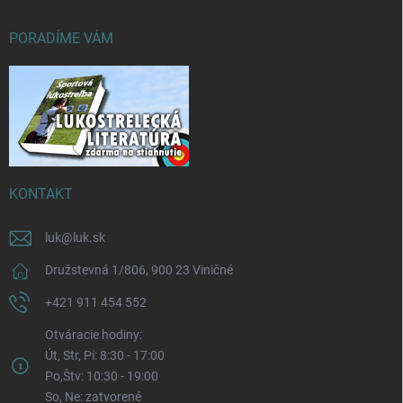
PORADÍME VÁM
KONTAKT
luk
@
luk.sk
Družstevná 1/806, 900 23 Viničné
+421 911 454 552
Otváracie hodiny:
Út, Str, Pi: 8:30 - 17:00
Po,Štv: 10:30 - 19:00
So, Ne: zatvorené