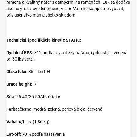
ramená a kvalitný náter s dampermi na ramenách. Luk sa dodáva
ako holý luk v uvedenej cene, vieme Vám ho kompletne vybaviť,
príslušenstvo máme všetko skladom.
Technická špecifikácia
kinetic STATIC
:
Rýchlosť FPS:
312 podľa sily a dĺžky náťahu, rýchlosť je uvedená
pri 60 lbs verzii.
Dĺžka luku:
36 ´´ len RH
Brace height:
7´´
Sila:
25-40/35-50/45-60/ lbs
Farba:
čierna, modrá, zelená, perlová biela, červená
Váha:
4,1 lbs (1,86 kg)
Let-off: 70
% podľa nastavenia