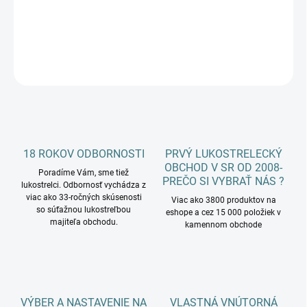
DETAILNÉ INFORMÁCIE
OPÝTAŤ SA
18 ROKOV ODBORNOSTI
PRVÝ LUKOSTRELECKÝ
OBCHOD V SR OD 2008-
Poradíme Vám, sme tiež
PREČO SI VYBRAŤ NÁS ?
lukostrelci. Odbornosť vychádza z
viac ako 33-ročných skúsenosti
Viac ako 3800 produktov na
so súťažnou lukostreľbou
eshope a cez 15 000 položiek v
majiteľa obchodu.
kamennom obchode
VÝBER A NASTAVENIE NA
VLASTNÁ VNÚTORNÁ