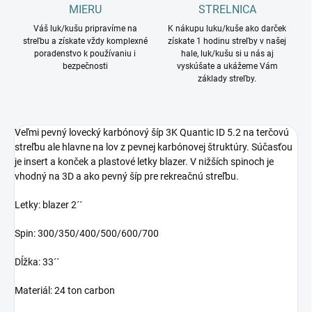
MIERU
STRELNICA
Váš luk/kušu pripravíme na
K nákupu luku/kuše ako darček
streľbu a získate vždy komplexné
získate 1 hodinu streľby v našej
poradenstvo k používaniu i
hale, luk/kušu si u nás aj
bezpečnosti
vyskúšate a ukážeme Vám
základy streľby.
Veľmi pevný lovecký karbónový šíp 3K Quantic ID 5.2 na terčovú
streľbu ale hlavne na lov z pevnej karbónovej štruktúry. Súčasťou
je insert a konček a plastové letky blazer. V nižších spinoch je
vhodný na 3D a ako pevný šíp pre rekreačnú streľbu.
Letky: blazer 2´´
Spin: 300/350/400/500/600/700
Dĺžka: 33´´
Materiál: 24 ton carbon