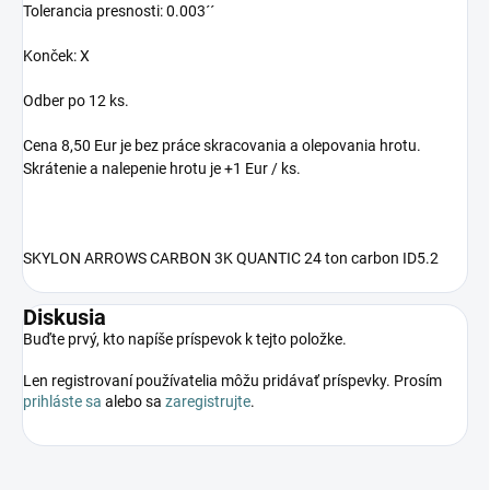
Tolerancia presnosti: 0.003´´
Konček: X
Odber po 12 ks.
Cena 8,50 Eur je bez práce skracovania a olepovania hrotu.
Skrátenie a nalepenie hrotu je +1 Eur / ks.
SKYLON ARROWS CARBON 3K QUANTIC 24 ton carbon ID5.2
Diskusia
Buďte prvý, kto napíše príspevok k tejto položke.
Len registrovaní používatelia môžu pridávať príspevky. Prosím
prihláste sa
alebo sa
zaregistrujte
.