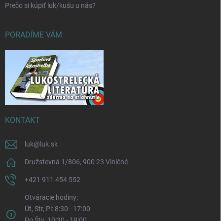
Prečo si kúpiť luk/kušu u nás?
PORADÍME VÁM
KONTAKT
luk
@
luk.sk
Družstevná 1/806, 900 23 Viničné
+421 911 454 552
Otváracie hodiny:
Út, Str, Pi: 8:30 - 17:00
Po,Štv: 10:30 - 19:00