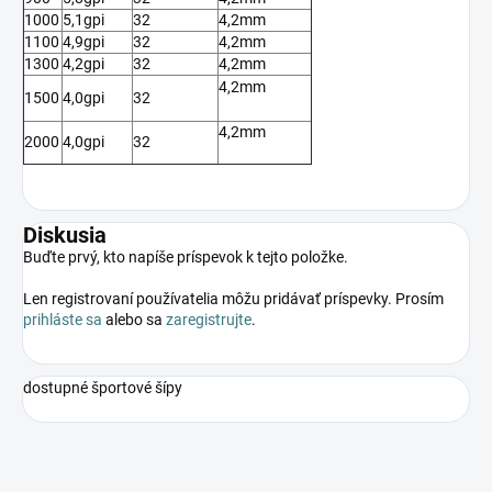
1000
5,1gpi
32
4,2mm
1100
4,9gpi
32
4,2mm
1300
4,2gpi
32
4,2mm
4,2mm
1500
4,0gpi
32
4,2mm
2000
4,0gpi
32
Diskusia
Buďte prvý, kto napíše príspevok k tejto položke.
Len registrovaní používatelia môžu pridávať príspevky. Prosím
prihláste sa
alebo sa
zaregistrujte
.
dostupné športové šípy