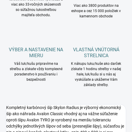
viac ako 33-ročných skúsenosti
Viac ako 3800 produktov na
so súťažnou lukostreľbou
eshope a cez 15 000 položiek v
majiteľa obchodu.
kamennom obchode
VÝBER A NASTAVENIE NA
VLASTNÁ VNÚTORNÁ
MIERU
STRELNICA
Váš luk/kušu pripravíme na
K nákupu luku/kuše ako darček
streľbu a získate vždy komplexné
získate 1 hodinu streľby v našej
poradenstvo k používaniu i
hale, luk/kušu si u nás aj
bezpečnosti
vyskúšate a ukážeme Vám
základy streľby.
Kompletný karbónový šíp Skylon Radius je výborný ekonomický
šíp ako náhrada Avalon Classic vhodný aj na vážne súťaženie
oproti šípu Avalon TYRO je vyrobený na menšiu toleranciu
odchýlky jednotlivých šípov od seba (presnejšie šípy), súčasťou je