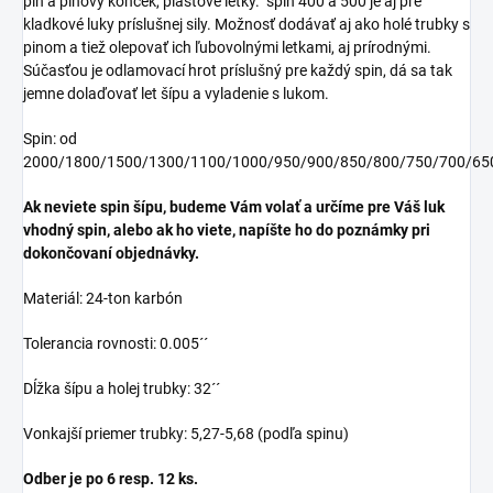
pin a pinový konček, plastové letky. spin 400 a 500 je aj pre
kladkové luky príslušnej sily. Možnosť dodávať aj ako holé trubky s
pinom a tiež olepovať ich ľubovolnými letkami, aj prírodnými.
Súčasťou je odlamovací hrot príslušný pre každý spin, dá sa tak
jemne dolaďovať let šípu a vyladenie s lukom.
Spin: od
2000/1800/1500/1300/1100/1000/950/900/850/800/750/700/65
Ak neviete s
pin šípu
, budeme Vám volať a určíme pre Váš luk
vhodný spin, alebo ak ho viete, napíšte ho do poznámky pri
dokončovaní objednávky.
Materiál: 24-ton karbón
Tolerancia rovnosti: 0.005´´
Dĺžka šípu a holej trubky: 32´´
Vonkajší priemer trubky: 5,27-5,68 (podľa spinu)
Odber je po 6 resp. 12 ks.