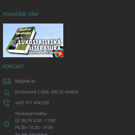
PORADÍME VÁM
KONTAKT
luk
@
luk.sk
Družstevná 1/806, 900 23 Viničné
+421 911 454 552
Otváracie hodiny:
Út, Str, Pi: 8:30 - 17:00
Po,Štv: 10:30 - 19:00
So, Ne: zatvorené