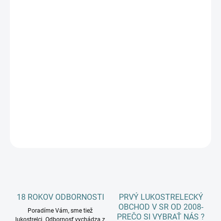
€5
Jednotková
ZVOĽTE VARIANT
cena:
SPIN ŠÍPU
−
+
Pridať do košíka
DETAILNÉ INFORMÁCIE
OPÝTAŤ SA
18 ROKOV ODBORNOSTI
PRVÝ LUKOSTRELECKÝ
OBCHOD V SR OD 2008-
Poradíme Vám, sme tiež
PREČO SI VYBRAŤ NÁS ?
lukostrelci. Odbornosť vychádza z