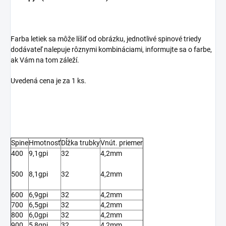
Farba letiek sa môže líšiť od obrázku, jednotlivé spinové triedy
dodávateľ nalepuje rôznymi kombináciami, informujte sa o farbe,
ak Vám na tom záleží.
Uvedená cena je za 1 ks.
Spine
Hmotnosť
Dĺžka trubky
Vnút. priemer
400
9,1gpi
32
4,2mm
500
8,1gpi
32
4,2mm
600
6,9gpi
32
4,2mm
700
6,5gpi
32
4,2mm
800
6,0gpi
32
4,2mm
900
5,8gpi
32
4,2mm