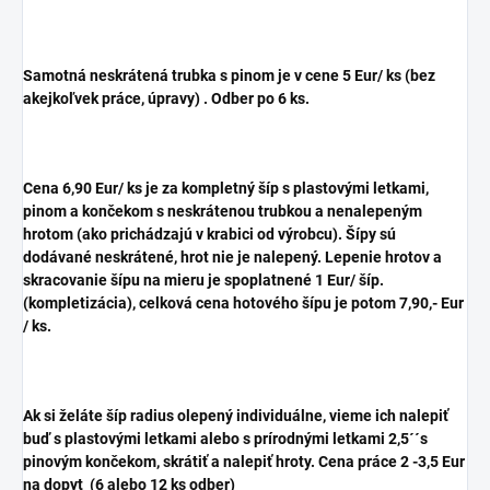
Samotná neskrátená trubka s pinom je v cene 5 Eur/ ks (bez
akejkoľvek práce, úpravy) . Odber po 6 ks.
Cena 6,90 Eur/ ks je za kompletný šíp s plastovými letkami,
pinom a končekom s neskrátenou trubkou a nenalepeným
hrotom (ako prichádzajú v krabici od výrobcu). Šípy sú
dodávané neskrátené, hrot nie je nalepený. Lepenie hrotov a
skracovanie šípu na mieru je spoplatnené 1 Eur/ šíp.
(kompletizácia), celková cena hotového šípu je potom 7,90,- Eur
/ ks.
Ak si želáte šíp radius olepený individuálne, vieme ich nalepiť
buď s plastovými letkami alebo s prírodnými letkami 2,5´´s
pinovým končekom, skrátiť a nalepiť hroty. Cena práce 2 -3,5 Eur
na dopyt (6 alebo 12 ks odber)