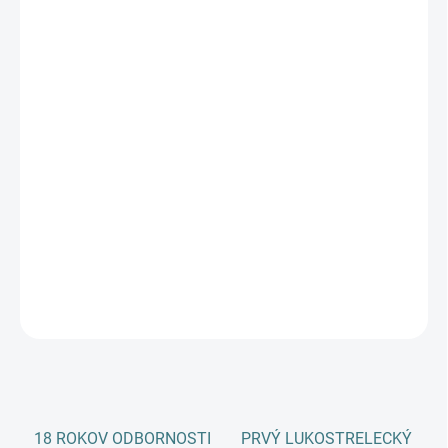
cena:
PREVEDENIE RUKY
VEĽKOSŤ MADLA
−
+
Pridať do košíka
Obojručný luk Bearpaw PENTHALON TWIN
DETAILNÉ INFORMÁCIE
OPÝTAŤ SA
18 ROKOV ODBORNOSTI
PRVÝ LUKOSTRELECKÝ