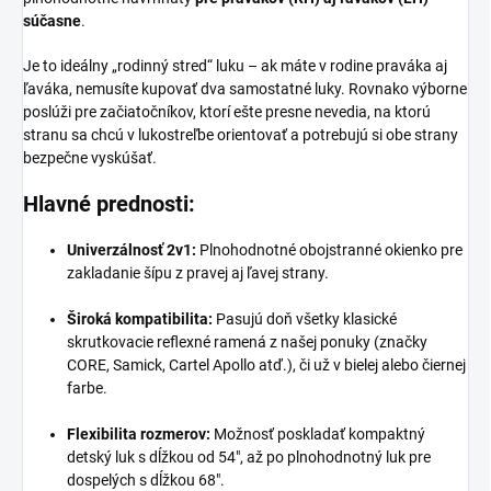
súčasne
.
Je to ideálny „rodinný stred“ luku – ak máte v rodine praváka aj
ľaváka,
nemusíte kupovať dva samostatné luky.
Rovnako výborne
poslúži pre začiatočníkov,
ktorí ešte presne nevedia,
na ktorú
stranu sa chcú v lukostreľbe orientovať a potrebujú si obe strany
bezpečne vyskúšať.
Hlavné prednosti:
Univerzálnosť 2v1:
Plnohodnotné obojstranné okienko pre
zakladanie šípu z pravej aj ľavej strany.
Široká kompatibilita:
Pasujú doň všetky klasické
skrutkovacie reflexné ramená z našej ponuky (značky
CORE,
Samick,
Cartel Apollo atď.
),
či už v bielej alebo čiernej
farbe.
Flexibilita rozmerov:
Možnosť poskladať kompaktný
detský luk s dĺžkou od 54",
až po plnohodnotný luk pre
dospelých s dĺžkou 68".