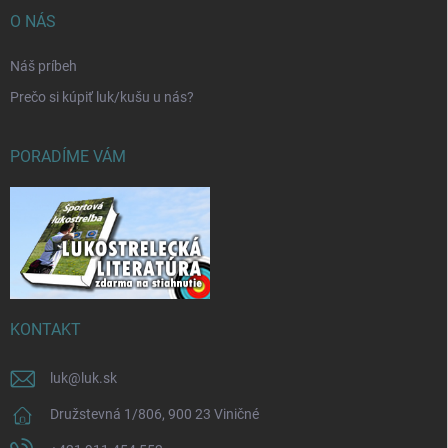
O NÁS
Náš príbeh
Prečo si kúpiť luk/kušu u nás?
PORADÍME VÁM
KONTAKT
luk
@
luk.sk
Družstevná 1/806, 900 23 Viničné