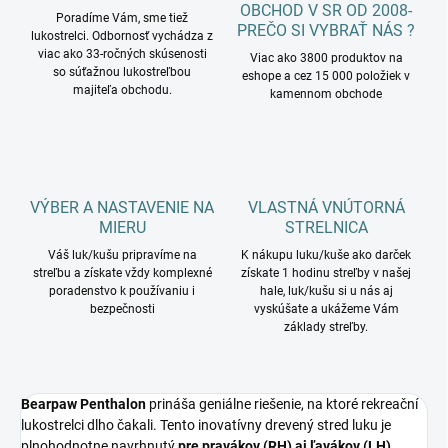
OBCHOD V SR OD 2008-
Poradíme Vám, sme tiež
PREČO SI VYBRAŤ NÁS ?
lukostrelci. Odbornosť vychádza z
viac ako 33-ročných skúsenosti
Viac ako 3800 produktov na
so súťažnou lukostreľbou
eshope a cez 15 000 položiek v
majiteľa obchodu.
kamennom obchode
VÝBER A NASTAVENIE NA
VLASTNÁ VNÚTORNÁ
MIERU
STRELNICA
Váš luk/kušu pripravíme na
K nákupu luku/kuše ako darček
streľbu a získate vždy komplexné
získate 1 hodinu streľby v našej
poradenstvo k používaniu i
hale, luk/kušu si u nás aj
bezpečnosti
vyskúšate a ukážeme Vám
základy streľby.
Bearpaw Penthalon
prináša geniálne riešenie,
na ktoré rekreační
lukostrelci dlho čakali.
Tento inovatívny drevený stred luku je
plnohodnotne navrhnutý
pre pravákov (RH) aj ľavákov (LH)