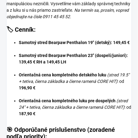
manipuláciou nezničili.
Vysvetlíme vám základy správnej techniky
a z luku si u nás priamo zastrieľate.
Na termín sa, prosím, vopred
objednajte na čísle 0911 45 45 52.
🏷️ Cenník:
Samotný stred Bearpaw Penthalon 19" (detský):
149,45 €
Samotný stred Bearpaw Penthalon 23" (dospelí/juniori):
139,45 € RH a 149,45 LH
Orientačná cena kompletného detského luku
(stred 19.5"
+ tetiva, čierna základka a čierne ramená CORE HIT)
:
od
196,90 €
Orientačná cena kompletného luku pre dospelých
(stred
24" + tetiva, čierna základka a čierne ramená CORE HIT)
:
od
187,90 €
🎯 Odporúčané príslušenstvo (zoradené
podľa priority):