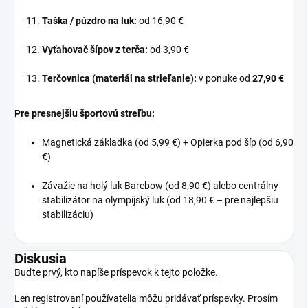
Taška / púzdro na luk:
od 16,
90 €
Vyťahovač šípov z terča:
od 3,
90 €
Terčovnica (materiál na strieľanie):
v ponuke od
27,90 €
Pre presnejšiu športovú streľbu:
Magnetická základka (od 5,
99 €) + Opierka pod šíp (od 6,
90
€)
Závažie na holý luk Barebow (od 8,
90 €) alebo centrálny
stabilizátor na olympijský luk (od 18,
90 € – pre najlepšiu
stabilizáciu)
Diskusia
Buďte prvý, kto napíše príspevok k tejto položke.
Len registrovaní používatelia môžu pridávať príspevky. Prosím