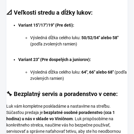
📐 Veľkosti stredu a dĺžky lukov:
Variant 15"/17"/19" (Pre deti):
Výsledná dĺžka celého luku:
50/52/
54" alebo 58"
(podľa zvolených ramien)
Variant 23" (Pre dospelých a juniorov):
Výsledná dĺžka celého luku:
64", 66" alebo 68"
(podľa
zvolených ramien)
🔧 Bezplatný servis a poradenstvo v cene:
Luk vám kompletne poskladáme a nastavíme na streľbu.
Súčasťou predaja je
bezplatné osobné poradenstvo (cca 1
hodina) u nás v sklade vo Viničnom
.
Luk prispôsobíme na
konkrétneho strelca,
naučíme vás ho bezpečne používať,
servisovať a správne naťahovať tetivu,
aby ste ho neodbornou