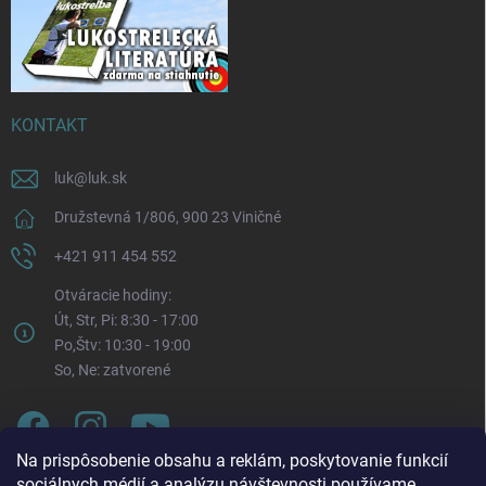
KONTAKT
luk
@
luk.sk
Družstevná 1/806, 900 23 Viničné
+421 911 454 552
Otváracie hodiny:
Út, Str, Pi: 8:30 - 17:00
Po,Štv: 10:30 - 19:00
So, Ne: zatvorené
Na prispôsobenie obsahu a reklám, poskytovanie funkcií
sociálnych médií a analýzu návštevnosti používame