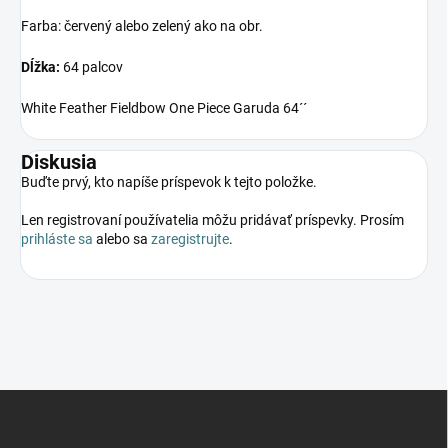
Farba: červený alebo zelený ako na obr.
Dĺžka:
64 palcov
White Feather Fieldbow One Piece Garuda 64´´
Diskusia
Buďte prvý, kto napíše príspevok k tejto položke.
Len registrovaní používatelia môžu pridávať príspevky. Prosím
prihláste sa
alebo sa
zaregistrujte
.
Z
á
p