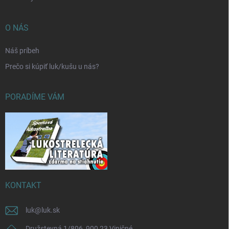
O NÁS
Náš príbeh
Prečo si kúpiť luk/kušu u nás?
PORADÍME VÁM
KONTAKT
luk
@
luk.sk
Družstevná 1/806, 900 23 Viničné