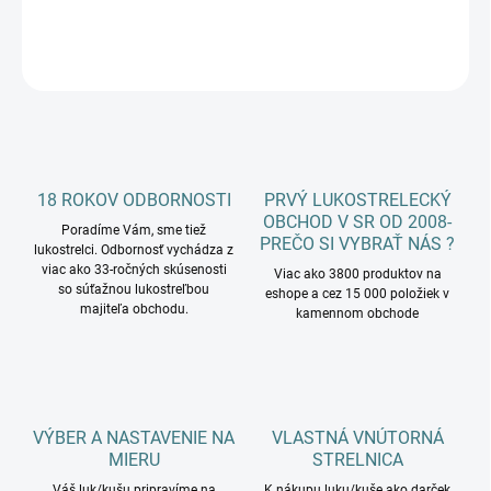
DETAILNÉ INFORMÁCIE
OPÝTAŤ SA
18 ROKOV ODBORNOSTI
PRVÝ LUKOSTRELECKÝ
OBCHOD V SR OD 2008-
Poradíme Vám, sme tiež
PREČO SI VYBRAŤ NÁS ?
lukostrelci. Odbornosť vychádza z
viac ako 33-ročných skúsenosti
Viac ako 3800 produktov na
so súťažnou lukostreľbou
eshope a cez 15 000 položiek v
majiteľa obchodu.
kamennom obchode
VÝBER A NASTAVENIE NA
VLASTNÁ VNÚTORNÁ
MIERU
STRELNICA
Váš luk/kušu pripravíme na
K nákupu luku/kuše ako darček