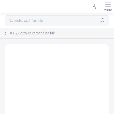
Prejsť
na
obsah
Hľadať
ILF / Formula ramená na luk
Neohodnotené
Podrobnosti hodnotenia
AKCIA