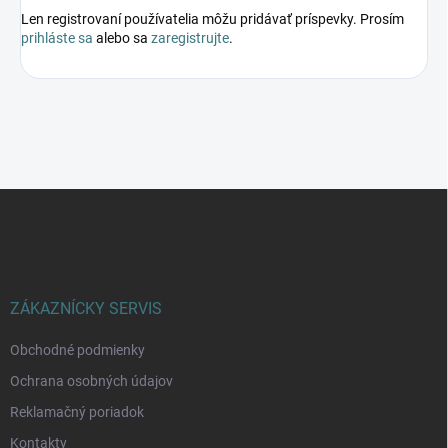
Len registrovaní používatelia môžu pridávať príspevky. Prosím
prihláste sa
alebo sa
zaregistrujte
.
Z
á
p
ä
t
i
ZÁKAZNÍCKY SERVIS
e
Obchodné podmienky
Ochrana osobných údajov
Reklamačný poriadok
Kontakty