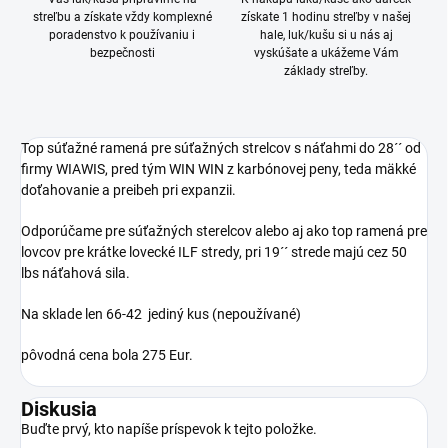
streľbu a získate vždy komplexné
získate 1 hodinu streľby v našej
poradenstvo k používaniu i
hale, luk/kušu si u nás aj
bezpečnosti
vyskúšate a ukážeme Vám
základy streľby.
Top súťažné ramená pre súťažných strelcov s náťahmi do 28´´ od
firmy WIAWIS, pred tým WIN WIN z karbónovej peny, teda mäkké
doťahovanie a preibeh pri expanzii.
Odporúčame pre súťažných sterelcov alebo aj ako top ramená pre
lovcov pre krátke lovecké ILF stredy, pri 19´´ strede majú cez 50
lbs náťahová sila.
Na sklade len 66-42 jediný kus (nepoužívané)
pôvodná cena bola 275 Eur.
Diskusia
Buďte prvý, kto napíše príspevok k tejto položke.