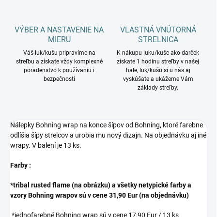
VÝBER A NASTAVENIE NA
VLASTNÁ VNÚTORNÁ
MIERU
STRELNICA
Váš luk/kušu pripravíme na
K nákupu luku/kuše ako darček
streľbu a získate vždy komplexné
získate 1 hodinu streľby v našej
poradenstvo k používaniu i
hale, luk/kušu si u nás aj
bezpečnosti
vyskúšate a ukážeme Vám
základy streľby.
Nálepky Bohning wrap na konce šípov od Bohning, ktoré farebne
odlíšia šípy strelcov a urobia mu nový dizajn. Na objednávku aj iné
wrapy. V balení je 13 ks.
Farby :
*tribal rusted flame (na obrázku) a všetky netypické farby a
vzory Bohning wrapov sú v cene 31,90 Eur (na objednávku)
*jednofarebné Bohning wrap sú v cene 17,90 Eur / 13 ks