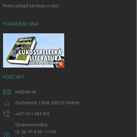
Prečo si kúpiť luk/kušu u nás?
PORADÍME VÁM
KONTAKT
luk
@
luk.sk
Družstevná 1/806, 900 23 Viničné
+421 911 454 552
Otváracie hodiny:
Út, Str, Pi: 8:30 - 17:00