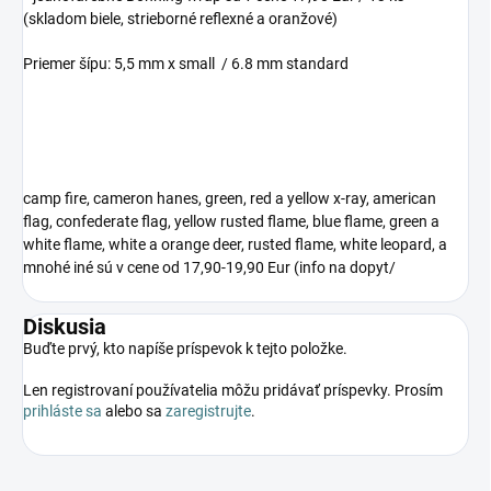
(skladom biele, strieborné reflexné a oranžové)
Priemer šípu: 5,5 mm x small / 6.8 mm standard
camp fire, cameron hanes, green, red a yellow x-ray, american
flag, confederate flag, yellow rusted flame, blue flame, green a
white flame, white a orange deer, rusted flame, white leopard, a
mnohé iné sú v cene od 17,90-19,90 Eur (info na dopyt/
Diskusia
Buďte prvý, kto napíše príspevok k tejto položke.
Len registrovaní používatelia môžu pridávať príspevky. Prosím
prihláste sa
alebo sa
zaregistrujte
.