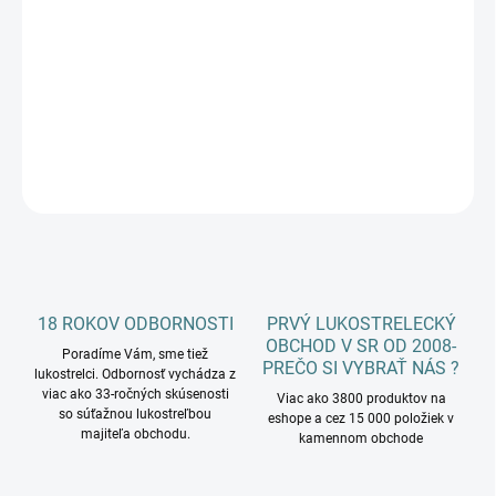
−
+
Pridať do košíka
Wrapy na šípy BOHNING priemer 5.5 / 6.8 mm
DETAILNÉ INFORMÁCIE
OPÝTAŤ SA
18 ROKOV ODBORNOSTI
PRVÝ LUKOSTRELECKÝ
OBCHOD V SR OD 2008-
Poradíme Vám, sme tiež
PREČO SI VYBRAŤ NÁS ?
lukostrelci. Odbornosť vychádza z
viac ako 33-ročných skúsenosti
Viac ako 3800 produktov na
so súťažnou lukostreľbou
eshope a cez 15 000 položiek v
majiteľa obchodu.
kamennom obchode