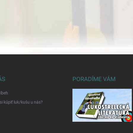
ÁS
PORADÍME VÁM
íbeh
si kúpiť luk/kušu u nás?