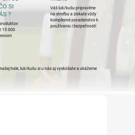
ČO SI
Váš luk/kušu pripravíme
ÁS ?
na streľbu a získate vždy
komplexné poradenstvo k
produktov
používaniu i bezpečnosti
z 15 000
mennom
našej hale, luk/kušu si u nás aj vyskúšate a ukážeme
83
1171