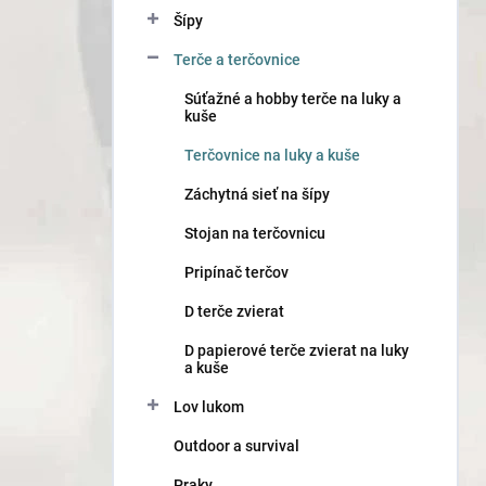
n
Šípy
e
l
Terče a terčovnice
Súťažné a hobby terče na luky a
kuše
Terčovnice na luky a kuše
Záchytná sieť na šípy
Stojan na terčovnicu
Pripínač terčov
D terče zvierat
D papierové terče zvierat na luky
a kuše
Lov lukom
Outdoor a survival
Praky