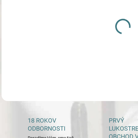
HRÚ
VEĽ
Terč
DETA
18 ROKOV
PRVÝ
ODBORNOSTI
LUKOSTR
OBCHOD V