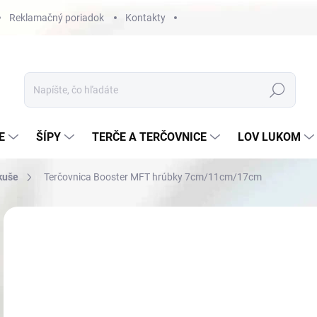
Reklamačný poriadok
Kontakty
Hľadať
E
ŠÍPY
TERČE A TERČOVNICE
LOV LUKOM
 kuše
Terčovnica Booster MFT hrúbky 7cm/11cm/17cm
Neohodnotené
Podrobnosti hodnotenia
ZNAČKA
o
Jedn
ZVO
cena