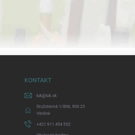
KONTAKT
luk
@
luk.sk
Družstevná 1/806, 900 23
Viničné
+421 911 454 552
Otváracie hodiny: