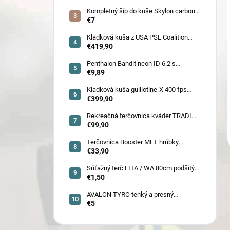
ženy, juniorov) - novoročná superzľava
!!
Kompletný šíp do kuše Skylon carbon
3K z pevného karbónu v rozmeroch
€7
16/18/20/22˝, alternatíva k excalibur
quill a diablo
Kladková kuša z USA PSE Coalition
frontier 380 fps (80178) - superakcia !
€419,90
Penthalon Bandit neon ID 6.2 s
prírodnými letkami
€9,89
Kladková kuša guillotine-X 400 fps
camo so zabudovaným nášľapom
€399,90
(78030)
Rekreačná terčovnica kváder TRADI
80x80x22 cm (6132)
€99,90
Terčovnica Booster MFT hrúbky
7cm/11cm/17cm
€33,90
Súťažný terč FITA / WA 80cm podšitý
(6005)
€1,50
AVALON TYRO tenký a presný
€5
karbónový šíp 4.2 (30110-30129)