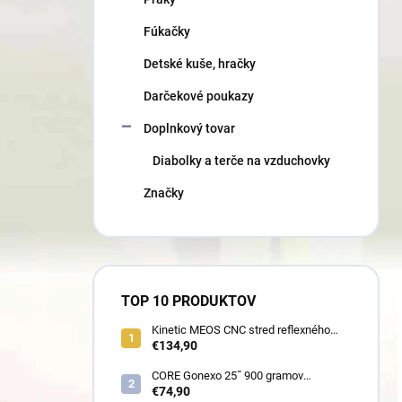
Fúkačky
Detské kuše, hračky
Darčekové poukazy
Doplnkový tovar
Diabolky a terče na vzduchovky
Značky
TOP 10 PRODUKTOV
Kinetic MEOS CNC stred reflexného
luku 21˝ pre deti 900 gramov
€134,90
CORE Gonexo 25˝ 900 gramov
jednofarebný (ľahký stred pre mužov,
€74,90