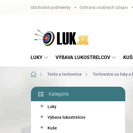
Prejsť
Obchodné podmienky
Ochrana osobných údajov
na
obsah
LUKY
VÝBAVA LUKOSTRELCOV
KUŠ
Domov
Terče a terčovnice
Terčovnice na luky a
B
Kategórie
o
Preskočiť
č
kategórie
Luky
n
ý
Výbava lukostrelcov
p
a
Kuše