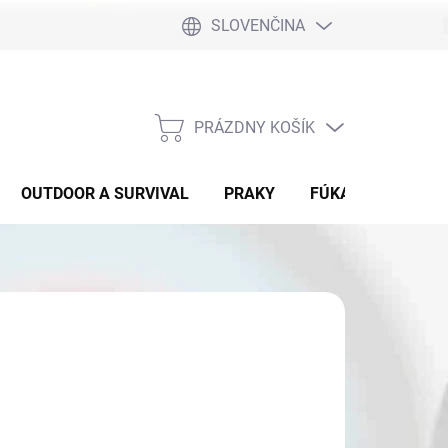
SLOVENČINA
PRÁZDNY KOŠÍK
NÁKUPNÝ
KOŠÍK
OUTDOOR A SURVIVAL
PRAKY
FÚKAČKY
DET
:
BOOSTER
d
€33,90
otková
ĽTE VARIANT
: