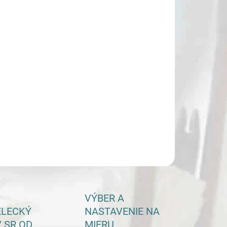
BKA TERČOVNICE
KOST TERČOVNICE
−
+
Pridať do košíka
ovnica Booster MFT
ILNÉ INFORMÁCIE
OPÝTAŤ SA
VÝBER A
ELECKÝ
NASTAVENIE NA
 SR OD
MIERU