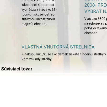
Poradíme Vám, sme tiež
2008- PRE
lukostrelci. Odbornosť
vychádza z viac ako 33-
VYBRAŤ N
ročných skúsenosti so
Viac ako 3800 
súťažnou lukostreľbou
na eshope a ce
majiteľa obchodu.
položiek v ka
obchode
VLASTNÁ VNÚTORNÁ STRELNICA
K nákupu luku/kuše ako darček získate 1 hodinu streľby v 
Vám základy streľby.
Súvisiaci tovar
199
3139