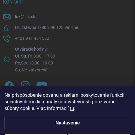
KONTAKT
luk
@
luk.sk
Družstevná 1/806, 900 23 Viničné
+421 911 454 552
Otváracie hodiny:
Út, Str, Pi: 8:30 - 17:00
Po,Štv: 10:30 - 19:00
So, Ne: zatvorené
Na prispôsobenie obsahu a reklám, poskytovanie funkcií
sociálnych médií a analýzu návštevnosti používame
súbory cookie. Viac informácií
tu
.
Nastavenie
Oznam o zmene otváracích hodín. Od pondelka 3. 8.