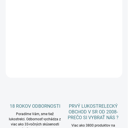
Jednotková
NA SKLADE
(>5 KS)
cena:
SPIN ŠÍPU
−
+
Pridať do košíka
DETAILNÉ INFORMÁCIE
OPÝTAŤ SA
18 ROKOV ODBORNOSTI
PRVÝ LUKOSTRELECKÝ
OBCHOD V SR OD 2008-
Poradíme Vám, sme tiež
PREČO SI VYBRAŤ NÁS ?
lukostrelci. Odbornosť vychádza z
viac ako 33-ročných skúsenosti
Viac ako 3800 produktov na