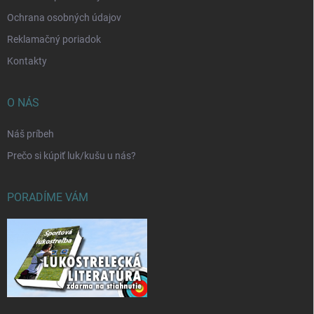
Ochrana osobných údajov
Reklamačný poriadok
Kontakty
O NÁS
Náš príbeh
Prečo si kúpiť luk/kušu u nás?
PORADÍME VÁM