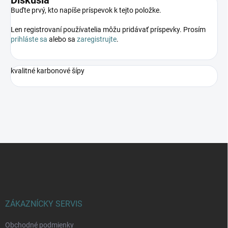
Diskusia
Buďte prvý, kto napíše príspevok k tejto položke.
Len registrovaní používatelia môžu pridávať príspevky. Prosím
prihláste sa
alebo sa
zaregistrujte
.
kvalitné karbonové šípy
Z
á
p
ä
t
i
ZÁKAZNÍCKY SERVIS
e
Obchodné podmienky