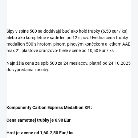
Šípy v spine 500 sa dodávajú buď ako holé trubky (6,50 eur / ks)
alebo ako kompletné v sade len po 12 šípov. Uvedná cena trubky
medallion 500 s hrotom, pinom, pinovým končekom a letkam AAE
max 2´´ plastové oranžovo- biele v cene od 10,50 Eur / ks
Najnižšia cena za spib 500 za 24 mesiacov. platná od 24.10.2025
do vypredania zásoby.
Komponenty Carbon Express Medallion XR :
Cena samotnej trubky je 6,90 Eur
Hrot je v cene od 1,60-2,50 Eur / ks