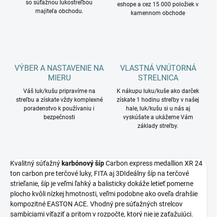
so súťažnou lukostreľbou
eshope a cez 15 000 položiek v
majiteľa obchodu.
kamennom obchode
VÝBER A NASTAVENIE NA
VLASTNÁ VNÚTORNÁ
MIERU
STRELNICA
Váš luk/kušu pripravíme na
K nákupu luku/kuše ako darček
streľbu a získate vždy komplexné
získate 1 hodinu streľby v našej
poradenstvo k používaniu i
hale, luk/kušu si u nás aj
bezpečnosti
vyskúšate a ukážeme Vám
základy streľby.
Kvalitný súťažný
karbónový šíp
Carbon express medallion XR 24
ton carbon pre terčové luky, FITA aj 3DIdeálny šíp na terčové
strieľanie, šíp je veľmi ľahký a balisticky dokáže letieť pomerne
plocho kvôli nízkej hmotnosti, veľmi podobne ako oveľa drahšie
kompozitné EASTON ACE. Vhodný pre súťažných strelcov
sambíciami víťaziť a pritom v rozpočte, ktorý nie je zaťažujúci.