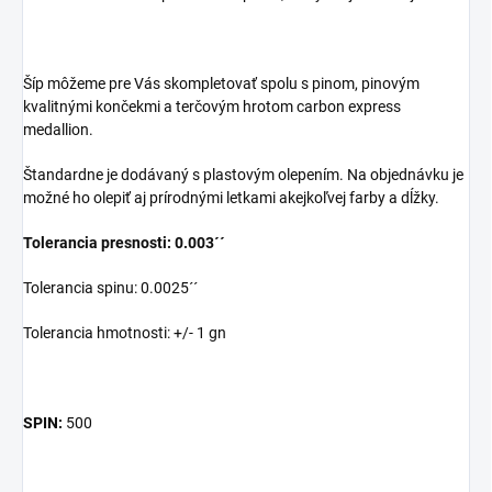
Šíp môžeme pre Vás skompletovať spolu s pinom, pinovým
kvalitnými končekmi a terčovým hrotom carbon express
medallion.
Štandardne je dodávaný s plastovým olepením. Na objednávku je
možné ho olepiť aj prírodnými letkami akejkoľvej farby a dĺžky.
Tolerancia presnosti: 0.003´´
Tolerancia spinu: 0.0025´´
Tolerancia hmotnosti: +/- 1 gn
SPIN:
500