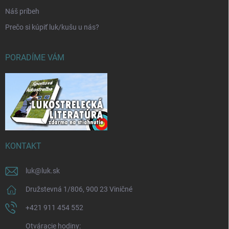
Náš príbeh
Prečo si kúpiť luk/kušu u nás?
PORADÍME VÁM
KONTAKT
luk
@
luk.sk
Družstevná 1/806, 900 23 Viničné
+421 911 454 552
Otváracie hodiny: