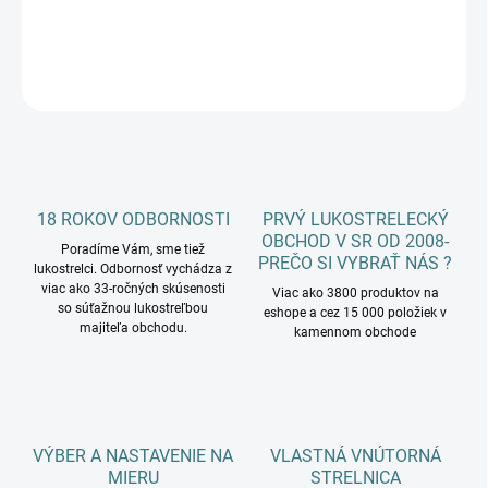
DETAILNÉ INFORMÁCIE
OPÝTAŤ SA
18 ROKOV ODBORNOSTI
PRVÝ LUKOSTRELECKÝ
OBCHOD V SR OD 2008-
Poradíme Vám, sme tiež
PREČO SI VYBRAŤ NÁS ?
lukostrelci. Odbornosť vychádza z
viac ako 33-ročných skúsenosti
Viac ako 3800 produktov na
so súťažnou lukostreľbou
eshope a cez 15 000 položiek v
majiteľa obchodu.
kamennom obchode
VÝBER A NASTAVENIE NA
VLASTNÁ VNÚTORNÁ
MIERU
STRELNICA