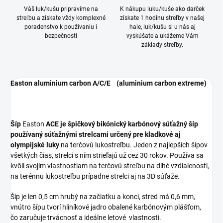
Váš luk/kušu pripravíme na
K nákupu luku/kuše ako darček
streľbu a získate vždy komplexné
získate 1 hodinu streľby v našej
poradenstvo k používaniu i
hale, luk/kušu si u nás aj
bezpečnosti
vyskúšate a ukážeme Vám
základy streľby.
Easton aluminium carbon A/C/E (aluminium carbon extreme)
Šíp
Easton
ACE je špičkový bikónický karbónový súťažný šíp
používaný súťažnými strelcami určený pre kladkové aj
olympijské luky
na terčovú lukostreľbu. Jeden z najlepších šípov
všetkých čias, strelci s ním strieľajú už cez 30 rokov. Používa sa
kvôli svojim vlastnostiam na terčovú streľbu na dlhé vzdialenosti,
na terénnu lukostreľbu prípadne strelci aj na 3D súťaže.
Šíp je len 0,5 cm hrubý na začiatku a konci, stred má 0,6 mm,
vnútro šípu tvorí hliníkové jadro obalené karbónovým plášťom,
čo
zaručuje trvácnosť a ideálne letové vlastnosti.