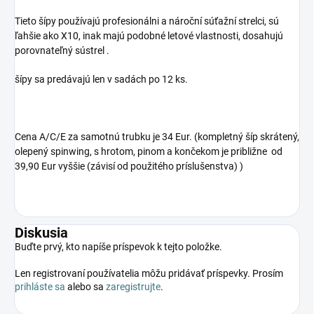
Tieto šípy používajú profesionálni a nároční súťažní strelci, sú
ľahšie ako X10, inak majú podobné letové vlastnosti, dosahujú
porovnateľný sústrel .
šípy sa predávajú len v sadách po 12 ks.
Cena A/C/E za samotnú trubku je 34 Eur. (kompletný šíp skrátený,
olepený spinwing, s hrotom, pinom a končekom je približne od
39,90 Eur vyššie (závisí od použitého príslušenstva) )
Diskusia
Buďte prvý, kto napíše príspevok k tejto položke.
Len registrovaní používatelia môžu pridávať príspevky. Prosím
prihláste sa
alebo sa
zaregistrujte
.