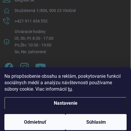
Družstevná 1/806, 900 23 Viničné
+421 911 454 552
Otváracie hodiny:
Út, Str, Pi: 8:30 - 17:00
Po,Štv: 10:30 - 19:00
So, Ne: zatvorené
Na prispôsobenie obsahu a reklám, poskytovanie funkcií
sociálnych médií a analýzu návštevnosti používame
súbory cookie. Viac informácií
tu
.
Nastavenie
Oznam o zmene otváracích hodín. Od pondelka 3. 8.
Copyright 2026
LUK.sk
. Všetky práva vyhradené.
Upraviť nastavenie
2026 bude každý pondelok naša prevádzka otvorená v
cookies
čase: 🕥 10:30 – 19:00 Táto zmena platí až do odvolania.
Odmietnuť
Súhlasím
Ďakujeme za pochopenie a tešíme sa na vašu návštevu.
Vytvoril Shoptet