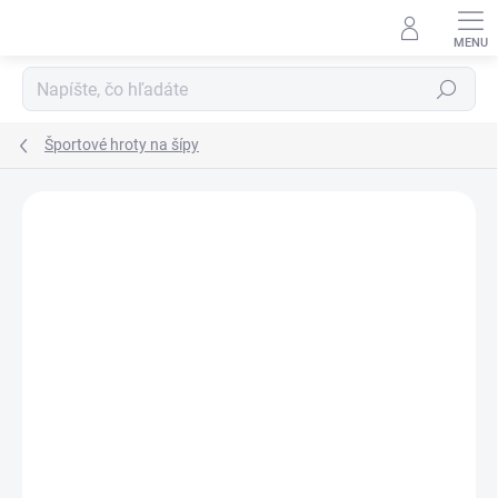
Prejsť
na
obsah
Hľadať
Športové hroty na šípy
Neohodnotené
Podrobnosti hodnotenia