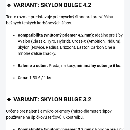
🔹 VARIANT: SKYLON BULGE 4.2
Tento rozmer predstavuje priemyselný štandard pre väčšinu
bežných tenkých karbónových šípov.
Kompatibilita (vnútorný priemer 4.2 mm):
Ideálne pre šípy
Avalon (Classic, Tyro, Hybrid), Cross-X (Ambition, Iridium),
Skylon (Novice, Radius, Brixxon), Easton Carbon One a
mnohé ďalšie značky.
Balenie a odber:
Predaj na kusy,
minimálny odber je 6 ks
.
Cena:
1,50 € / 1 ks
🔹 VARIANT: SKYLON BULGE 3.2
Určené pre najtenšie mikro-priemery (micro-diameter) šípov
používané na špičkovú terčovú lukostreľbu.
Kompatibilita (vnútorný priemer 3.2 mm):
Vhodné pre šípy