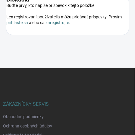
Buďte prvý, kto napíše príspevok k tejto položke.
Len registrovaní používatelia môžu pridávať príspevky. Prosím
prihláste sa
alebo sa
zaregistrujte
.
Z
á
p
ä
t
i
ZÁKAZNÍCKY SERVIS
e
Obchodné podmienky
Ochrana osobných údajov