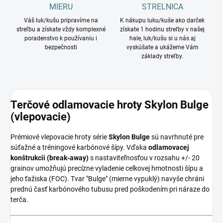
MIERU
STRELNICA
Váš luk/kušu pripravíme na
K nákupu luku/kuše ako darček
streľbu a získate vždy komplexné
získate 1 hodinu streľby v našej
poradenstvo k používaniu i
hale, luk/kušu si u nás aj
bezpečnosti
vyskúšate a ukážeme Vám
základy streľby.
Terčové odlamovacie hroty Skylon Bulge
(vlepovacie)
Prémiové vlepovacie hroty série
Skylon Bulge
sú navrhnuté pre
súťažné a tréningové karbónové šípy. Vďaka
odlamovacej
konštrukcii (break-away)
s nastaviteľnosťou v rozsahu +/- 20
grainov umožňujú precízne vyladenie celkovej hmotnosti šípu a
jeho ťažiska (FOC). Tvar "Bulge" (mierne vypuklý) navyše chráni
prednú časť karbónového tubusu pred poškodením pri náraze do
terča.