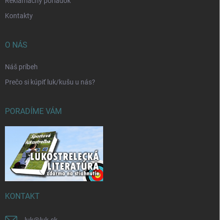
Reklamačný poriadok
Kontakty
O NÁS
Náš príbeh
Prečo si kúpiť luk/kušu u nás?
PORADÍME VÁM
KONTAKT
luk
@
luk.sk