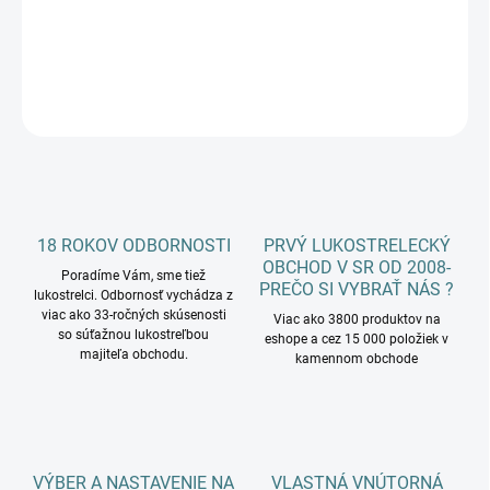
DETAILNÉ INFORMÁCIE
OPÝTAŤ SA
18 ROKOV ODBORNOSTI
PRVÝ LUKOSTRELECKÝ
OBCHOD V SR OD 2008-
Poradíme Vám, sme tiež
PREČO SI VYBRAŤ NÁS ?
lukostrelci. Odbornosť vychádza z
viac ako 33-ročných skúsenosti
Viac ako 3800 produktov na
so súťažnou lukostreľbou
eshope a cez 15 000 položiek v
majiteľa obchodu.
kamennom obchode
VÝBER A NASTAVENIE NA
VLASTNÁ VNÚTORNÁ