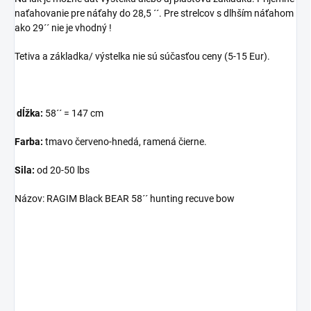
naťahovanie pre náťahy do 28,5 ´´. Pre strelcov s dlhším náťahom
ako 29´´ nie je vhodný !
Tetiva a základka/ výstelka nie sú súčasťou ceny (5-15 Eur).
dĺžka:
58´´ = 147 cm
Farba:
tmavo červeno-hnedá, ramená čierne.
Sila:
od 20-50 lbs
Názov: RAGIM Black BEAR 58´´ hunting recuve bow