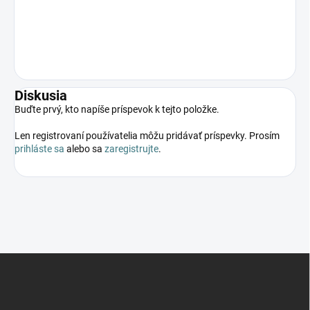
Diskusia
Buďte prvý, kto napíše príspevok k tejto položke.
Len registrovaní používatelia môžu pridávať príspevky. Prosím
prihláste sa
alebo sa
zaregistrujte
.
Z
á
p
ä