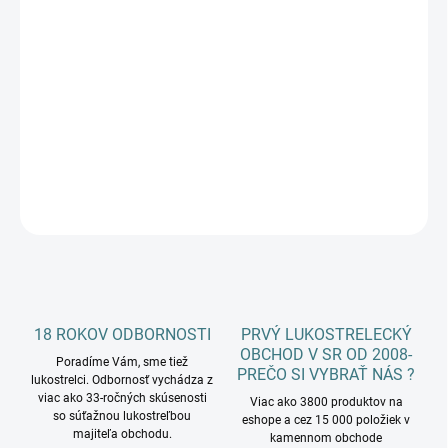
NÁTAHOVÁ SILA
(LBS)
−
+
Pridať do košíka
DETAILNÉ INFORMÁCIE
OPÝTAŤ SA
18 ROKOV ODBORNOSTI
PRVÝ LUKOSTRELECKÝ
OBCHOD V SR OD 2008-
Poradíme Vám, sme tiež
PREČO SI VYBRAŤ NÁS ?
lukostrelci. Odbornosť vychádza z
viac ako 33-ročných skúsenosti
Viac ako 3800 produktov na
so súťažnou lukostreľbou
eshope a cez 15 000 položiek v
majiteľa obchodu.
kamennom obchode