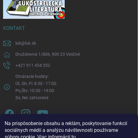
KONTAKT
luk
@
luk.sk
Družstevná 1/806, 900 23 Viničné
+421 911 454 552
Otváracie hodiny:
Út, Str, Pi: 8:30 - 17:00
Po,Štv: 10:30 - 19:00
So, Ne: zatvorené
Na prispôsobenie obsahu a reklám, poskytovanie funkcií
sociálnych médií a analýzu návštevnosti používame
súbory cookie. Viac informácií
tu
.