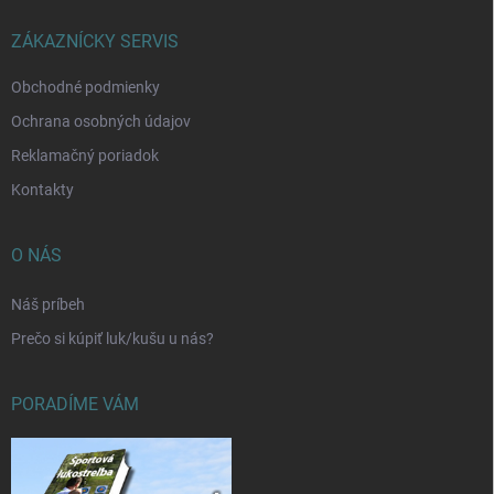
t
i
ZÁKAZNÍCKY SERVIS
e
Obchodné podmienky
Ochrana osobných údajov
Reklamačný poriadok
Kontakty
O NÁS
Náš príbeh
Prečo si kúpiť luk/kušu u nás?
PORADÍME VÁM