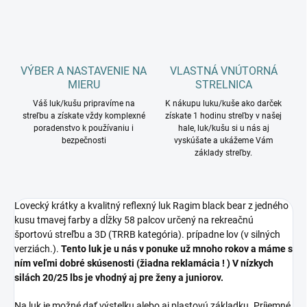
VÝBER A NASTAVENIE NA
VLASTNÁ VNÚTORNÁ
MIERU
STRELNICA
Váš luk/kušu pripravíme na
K nákupu luku/kuše ako darček
streľbu a získate vždy komplexné
získate 1 hodinu streľby v našej
poradenstvo k používaniu i
hale, luk/kušu si u nás aj
bezpečnosti
vyskúšate a ukážeme Vám
základy streľby.
Lovecký krátky a kvalitný reflexný luk Ragim black bear z jedného
kusu tmavej farby a dĺžky 58 palcov určený na rekreačnú
športovú streľbu a 3D (TRRB kategória). prípadne lov (v silných
verziách.).
Tento luk je u nás v ponuke už mnoho rokov a máme s
ním veľmi dobré skúsenosti (žiadna reklamácia ! ) V nízkych
silách 20/25 lbs je vhodný aj pre ženy a juniorov.
Na luk je možné dať výstelku alebo aj plastovú základku. Príjemné