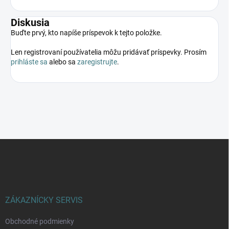
Diskusia
Buďte prvý, kto napíše príspevok k tejto položke.
Len registrovaní používatelia môžu pridávať príspevky. Prosím
prihláste sa
alebo sa
zaregistrujte
.
Z
á
p
ä
t
i
ZÁKAZNÍCKY SERVIS
e
Obchodné podmienky