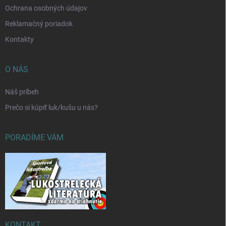
Ochrana osobných údajov
Reklamačný poriadok
Kontakty
O NÁS
Náš príbeh
Prečo si kúpiť luk/kušu u nás?
PORADÍME VÁM
KONTAKT