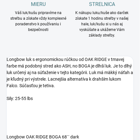
MIERU
STRELNICA
Váš luk/kušu pripravíme na
K nákupu luku/kuše ako darček
streľbu a získate vždy komplexné
získate 1 hodinu streľby v našej
poradenstvo k používaniu i
hale, luk/kušu si u nás aj
bezpečnosti
vyskúšate a ukážeme Vám
základy streľby.
Longbow luk s ergonomickou rúčkou od OAK RIDGE v tmavej
farbe má podobný stred ako ASH, no BOGA je dlhší luk. Je to dlhý
luk určený aj na súťaženie v tejto kategórii. Luk má mäkký náťah a
je kľudný pri výstrele. Lacnejšia alternatíva k drahším lukom
Falco. Súčasťou je tetiva.
Sily: 25-55 lbs
Longbow OAK RIDGE BOGA 68´´ dark