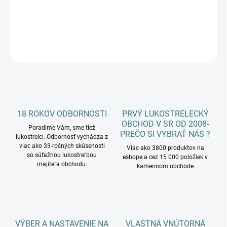
DETAILNÉ INFORMÁCIE
OPÝTAŤ SA
18 ROKOV ODBORNOSTI
PRVÝ LUKOSTRELECKÝ
OBCHOD V SR OD 2008-
Poradíme Vám, sme tiež
PREČO SI VYBRAŤ NÁS ?
lukostrelci. Odbornosť vychádza z
viac ako 33-ročných skúsenosti
Viac ako 3800 produktov na
so súťažnou lukostreľbou
eshope a cez 15 000 položiek v
majiteľa obchodu.
kamennom obchode
VÝBER A NASTAVENIE NA
VLASTNÁ VNÚTORNÁ