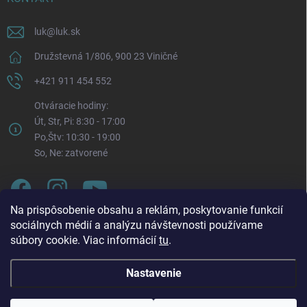
luk
@
luk.sk
Družstevná 1/806, 900 23 Viničné
+421 911 454 552
Otváracie hodiny:
Út, Str, Pi: 8:30 - 17:00
Po,Štv: 10:30 - 19:00
So, Ne: zatvorené
Na prispôsobenie obsahu a reklám, poskytovanie funkcií
sociálnych médií a analýzu návštevnosti používame
súbory cookie. Viac informácií
tu
.
Nastavenie
Oznam o zmene otváracích hodín. Od pondelka 3. 8.
Copyright 2026
LUK.sk
. Všetky práva vyhradené.
Upraviť nastavenie
2026 bude každý pondelok naša prevádzka otvorená v