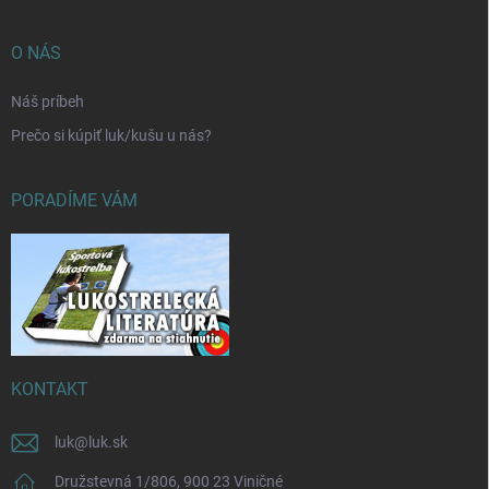
O NÁS
Náš príbeh
Prečo si kúpiť luk/kušu u nás?
PORADÍME VÁM
KONTAKT
luk
@
luk.sk
Družstevná 1/806, 900 23 Viničné