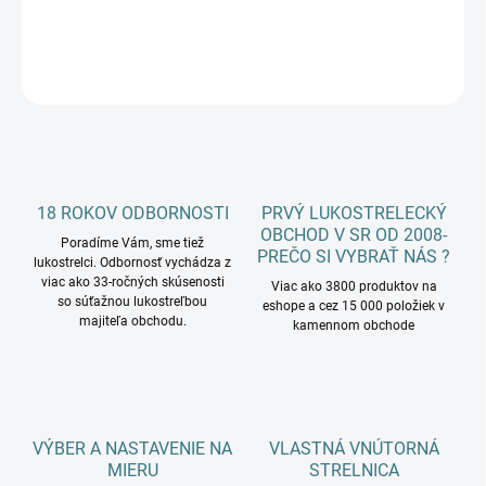
DETAILNÉ INFORMÁCIE
OPÝTAŤ SA
18 ROKOV ODBORNOSTI
PRVÝ LUKOSTRELECKÝ
OBCHOD V SR OD 2008-
Poradíme Vám, sme tiež
PREČO SI VYBRAŤ NÁS ?
lukostrelci. Odbornosť vychádza z
viac ako 33-ročných skúsenosti
Viac ako 3800 produktov na
so súťažnou lukostreľbou
eshope a cez 15 000 položiek v
majiteľa obchodu.
kamennom obchode
VÝBER A NASTAVENIE NA
VLASTNÁ VNÚTORNÁ
MIERU
STRELNICA