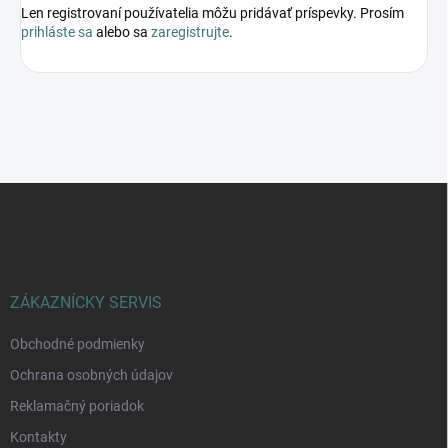
Len registrovaní používatelia môžu pridávať príspevky. Prosím
prihláste sa
alebo sa
zaregistrujte
.
Z
á
p
ä
t
i
ZÁKAZNÍCKY SERVIS
e
Obchodné podmienky
Ochrana osobných údajov
Reklamačný poriadok
Kontakty