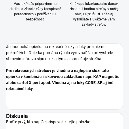
Váš luk/kušu pripravíme na
K nákupu luku/kuše ako darček
streľbu a získate vždy komplexné
získate 1 hodinu streľby v našej
poradenstvo k používaniu i
hale, luk/kušu si u nás aj
bezpečnosti
vyskúšate a ukážeme Vám
základy streľby.
Jednoduchá opierka na rekreačné luky a luky pre mierne
pokročilých. Opierka pomáha rýchlo vyrovnať šíp pri výstrele
stlmením nárazu šípu o luk a tým sa spresňuje streľba.
Pre rekreačných strelcov je vhodná a najlepšie slúži táto
opierka v kombinácii s kovovou základkou napr. KAP magnetic
alebo cartel X-pert apod. Vhodná aj na luky CORE, SF, aj iné
rekreačné luky.
Diskusia
Buďte prvý, kto napíše príspevok k tejto položke.