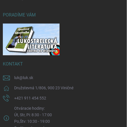
PORADÍME VÁM
KONTAKT
luk
@
luk.sk
Družstevná 1/806, 900 23 Viničné
+421 911 454 552
Otváracie hodiny:
Út, Str, Pi: 8:30 - 17:00
Po,Štv: 10:30 - 19:00