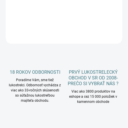
−
+
Pridať do košíka
DETAILNÉ INFORMÁCIE
OPÝTAŤ SA
18 ROKOV ODBORNOSTI
PRVÝ LUKOSTRELECKÝ
OBCHOD V SR OD 2008-
Poradíme Vám, sme tiež
PREČO SI VYBRAŤ NÁS ?
lukostrelci. Odbornosť vychádza z
viac ako 33-ročných skúsenosti
Viac ako 3800 produktov na
so súťažnou lukostreľbou
eshope a cez 15 000 položiek v
majiteľa obchodu.
kamennom obchode