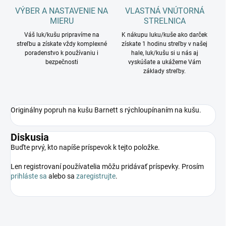
VÝBER A NASTAVENIE NA
VLASTNÁ VNÚTORNÁ
MIERU
STRELNICA
Váš luk/kušu pripravíme na
K nákupu luku/kuše ako darček
streľbu a získate vždy komplexné
získate 1 hodinu streľby v našej
poradenstvo k používaniu i
hale, luk/kušu si u nás aj
bezpečnosti
vyskúšate a ukážeme Vám
základy streľby.
Originálny popruh na kušu Barnett s rýchloupínaním na kušu.
Diskusia
Buďte prvý, kto napíše príspevok k tejto položke.
Len registrovaní používatelia môžu pridávať príspevky. Prosím
prihláste sa
alebo sa
zaregistrujte
.