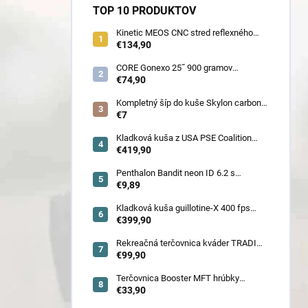
TOP 10 PRODUKTOV
Kinetic MEOS CNC stred reflexného
luku 21˝ pre deti 900 gramov
€134,90
CORE Gonexo 25˝ 900 gramov
jednofarebný (ľahký stred pre mužov,
€74,90
ženy, juniorov) - novoročná superzľava
!!
Kompletný šíp do kuše Skylon carbon
3K z pevného karbónu v rozmeroch
€7
16/18/20/22˝, alternatíva k excalibur
quill a diablo
Kladková kuša z USA PSE Coalition
frontier 380 fps (80178) - superakcia !
€419,90
Penthalon Bandit neon ID 6.2 s
prírodnými letkami
€9,89
Kladková kuša guillotine-X 400 fps
camo so zabudovaným nášľapom
€399,90
(78030)
Rekreačná terčovnica kváder TRADI
80x80x22 cm (6132)
€99,90
Terčovnica Booster MFT hrúbky
7cm/11cm/17cm
€33,90