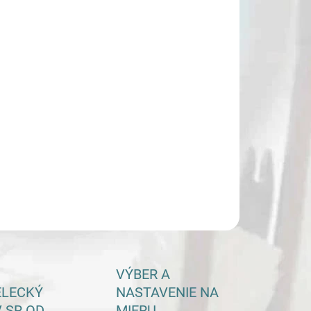
−
+
Pridať do košíka
ILNÉ INFORMÁCIE
OPÝTAŤ SA
VÝBER A
ELECKÝ
NASTAVENIE NA
 SR OD
MIERU