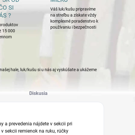
ČO SI
Váš luk/kušu pripravíme
ÁS ?
na streľbu a získate vždy
komplexné poradenstvo k
produktov
používaniu i bezpečnosti
z 15 000
mennom
našej hale, luk/kušu si u nás aj vyskúšate a ukážeme
Diskusia
 a prevedenia nájdete v sekcii pri
v sekcii remienok na ruku, rúčky