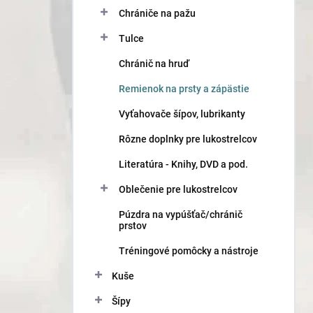
n
Chrániče na pažu
e
l
Tulce
Chránič na hruď
Remienok na prsty a zápästie
Vyťahovače šípov, lubrikanty
Rôzne doplnky pre lukostrelcov
Literatúra - Knihy, DVD a pod.
Oblečenie pre lukostrelcov
Púzdra na vypúšťač/chránič
prstov
Tréningové pomôcky a nástroje
Kuše
Šípy