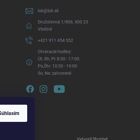
luk
@
luk.sk
Družstevná 1/806, 900 23
Viničné
+421 911 454 552
Otváracie hodiny:
Út, Str, Pi: 8:30 - 17:00
Po,Štv: 10:30 - 19:00
So, Ne: zatvorené
Súhlasím
Vytvoril Shoptet