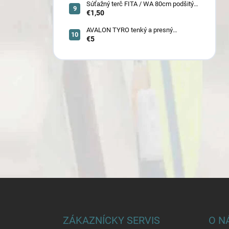
Súťažný terč FITA / WA 80cm podšitý
(6005)
€1,50
AVALON TYRO tenký a presný
€5
karbónový šíp 4.2 (30110-30129)
Z
á
p
ä
ZÁKAZNÍCKY SERVIS
O N
t