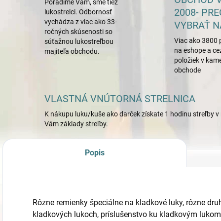
Poradíme Vám, sme tiež
2008- PRE
lukostrelci. Odbornosť
vychádza z viac ako 33-
VYBRAŤ N
ročných skúsenosti so
Viac ako 3800 
súťažnou lukostreľbou
na eshope a ce
majiteľa obchodu.
položiek v ka
obchode
VLASTNÁ VNÚTORNÁ STRELNICA
K nákupu luku/kuše ako darček získate 1 hodinu streľby v 
Vám základy streľby.
Popis
Rôzne remienky špeciálne na kladkové luky, rôzne druhy
kladkových lukoch, príslušenstvo ku kladkovým lukom 