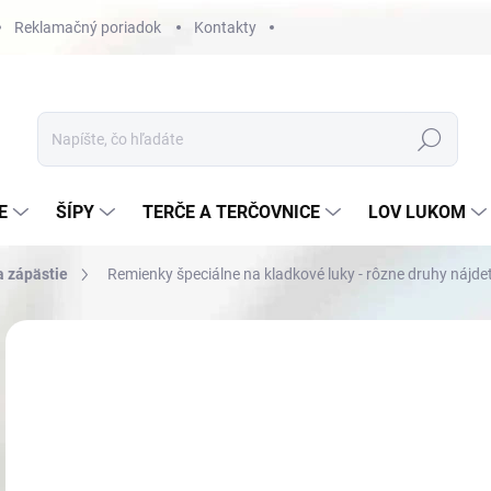
Reklamačný poriadok
Kontakty
Hľadať
E
ŠÍPY
TERČE A TERČOVNICE
LOV LUKOM
a zápästie
Remienky špeciálne na kladkové luky - rôzne druhy nájde
Neohodnotené
Podrobnosti hodnotenia
€8
Jedn
NA
cena