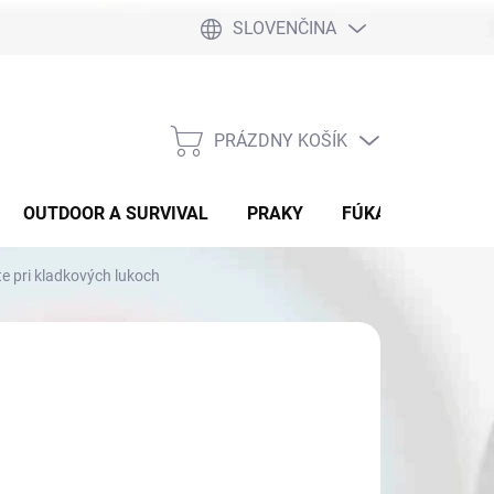
SLOVENČINA
PRÁZDNY KOŠÍK
NÁKUPNÝ
KOŠÍK
OUTDOOR A SURVIVAL
PRAKY
FÚKAČKY
DET
te pri kladkových lukoch
,90
otková
 SKLADE
: