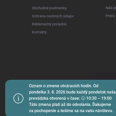
i
Náš pr
Obchodné podmienky
e
Prečo 
Ochrana osobných údajov
Reklamačný poriadok
Kontakty
Oznam o zmene otváracích hodín. Od
Na prispôso
pondelka 3. 8. 2026 bude každý pondelok naša
funkcií soci
prevádzka otvorená v čase: 🕥 10:30 – 19:00
používame s
Táto zmena platí až do odvolania. Ďakujeme
za pochopenie a tešíme sa na vašu návštevu.
Nastaven
Copyright 2026
LUK.sk
. Všetky práva vyhradené.
Upravi