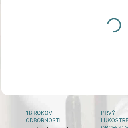
DETA
18 ROKOV
PRVÝ
ODBORNOSTI
LUKOSTR
OBCHOD V