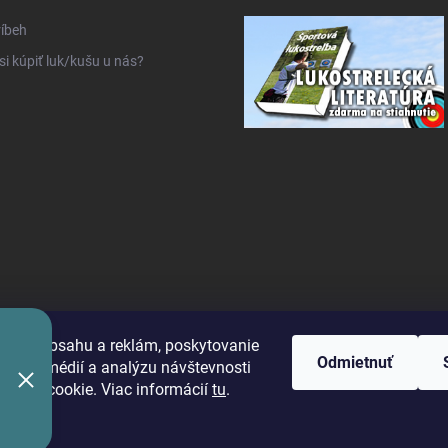
íbeh
si kúpiť luk/kušu u nás?
benie obsahu a reklám, poskytovanie
Odmietnuť
álnych médií a analýzu návštevnosti
úbory cookie. Viac informácií
tu
.
ie
ť nastavenie cookies