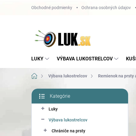
Prejsť
Obchodné podmienky
Ochrana osobných údajov
na
obsah
LUKY
VÝBAVA LUKOSTRELCOV
KUŠ
Domov
Výbava lukostrelcov
Remienok na prsty 
B
Kategórie
o
Preskočiť
č
kategórie
Luky
n
ý
Výbava lukostrelcov
p
a
Chrániče na prsty