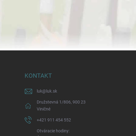
KONTAKT
luk
@
luk.sk
Družstevná 1/806, 900 23
Viničné
+421 911 454 552
Otváracie hodiny: