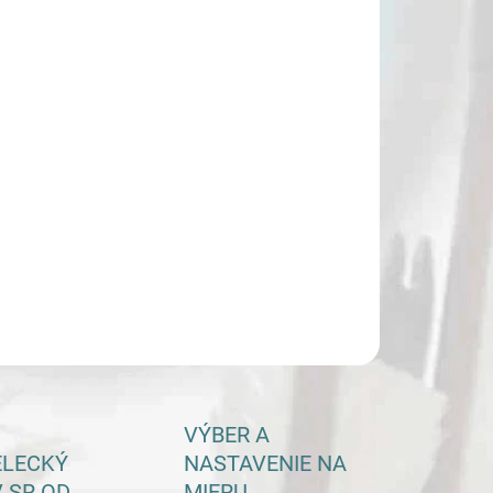
−
+
Pridať do košíka
ILNÉ INFORMÁCIE
OPÝTAŤ SA
VÝBER A
ELECKÝ
NASTAVENIE NA
 SR OD
MIERU