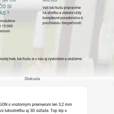
ČO SI
Váš luk/kušu pripravíme
ÁS ?
na streľbu a získate vždy
komplexné poradenstvo k
produktov
používaniu i bezpečnosti
z 15 000
mennom
našej hale, luk/kušu si u nás aj vyskúšate a ukážeme
Diskusia
AGON s vnútorným priemerom len 3,2 mm
 lukostreľbu aj 3D súťaže. Top šíp s