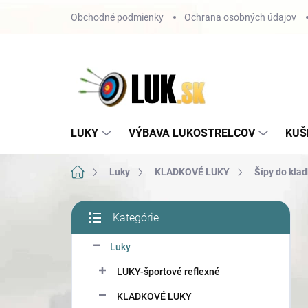
Prejsť
Obchodné podmienky
Ochrana osobných údajov
na
obsah
LUKY
VÝBAVA LUKOSTRELCOV
KUŠ
Domov
Luky
KLADKOVÉ LUKY
Šípy do kla
B
Kategórie
o
Preskočiť
č
kategórie
Luky
n
ý
LUKY-športové reflexné
p
a
KLADKOVÉ LUKY