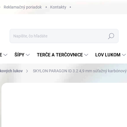
Reklamačný poriadok
Kontakty
Hľadať
E
ŠÍPY
TERČE A TERČOVNICE
LOV LUKOM
dkových lukov
SKYLON PARAGON ID 3.2 4,9 mm súťažný karbónový P
Neohodnotené
Podrobnosti hodnotenia
€1
Jedn
RÝC
cena