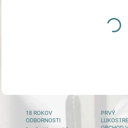
DETA
18 ROKOV
PRVÝ
ODBORNOSTI
LUKOSTR
OBCHOD V