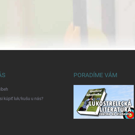
ÁS
PORADÍME VÁM
íbeh
si kúpiť luk/kušu u nás?