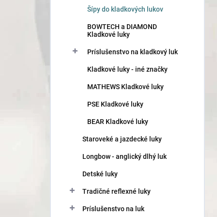
n
Šípy do kladkových lukov
e
l
BOWTECH a DIAMOND
Kladkové luky
Príslušenstvo na kladkový luk
Kladkové luky - iné značky
MATHEWS Kladkové luky
PSE Kladkové luky
BEAR Kladkové luky
Staroveké a jazdecké luky
Longbow - anglický dlhý luk
Detské luky
Tradičné reflexné luky
Príslušenstvo na luk