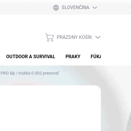
SLOVENČINA
PRÁZDNY KOŠÍK
NÁKUPNÝ
KOŠÍK
OUTDOOR A SURVIVAL
PRAKY
FÚKAČKY
DET
RO šíp / trubka 0.002 presnosť
3,90
otková
HLE DODANIE
: