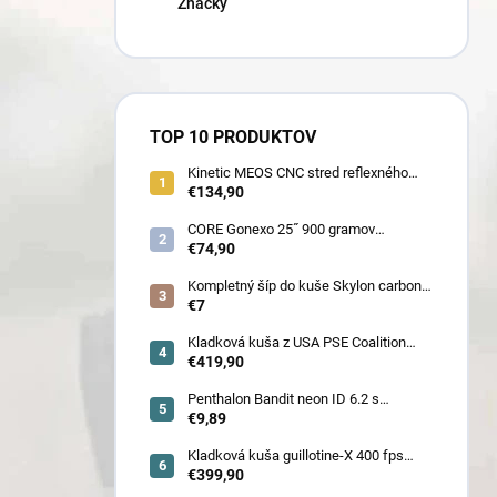
Značky
TOP 10 PRODUKTOV
Kinetic MEOS CNC stred reflexného
luku 21˝ pre deti 900 gramov
€134,90
CORE Gonexo 25˝ 900 gramov
jednofarebný (ľahký stred pre mužov,
€74,90
ženy, juniorov) - novoročná superzľava
!!
Kompletný šíp do kuše Skylon carbon
3K z pevného karbónu v rozmeroch
€7
16/18/20/22˝, alternatíva k excalibur
quill a diablo
Kladková kuša z USA PSE Coalition
frontier 380 fps (80178) - superakcia !
€419,90
Penthalon Bandit neon ID 6.2 s
prírodnými letkami
€9,89
Kladková kuša guillotine-X 400 fps
camo so zabudovaným nášľapom
€399,90
(78030)