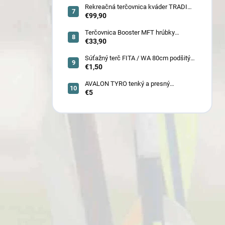
Rekreačná terčovnica kváder TRADI
80x80x22 cm (6132)
€99,90
Terčovnica Booster MFT hrúbky
7cm/11cm/17cm
€33,90
Súťažný terč FITA / WA 80cm podšitý
(6005)
€1,50
AVALON TYRO tenký a presný
€5
karbónový šíp 4.2 (30110-30129)