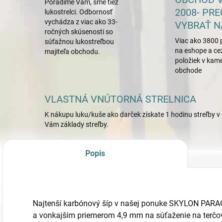
Poradíme Vám, sme tiež
2008- PRE
lukostrelci. Odbornosť
vychádza z viac ako 33-
VYBRAŤ N
ročných skúsenosti so
Viac ako 3800 
súťažnou lukostreľbou
na eshope a ce
majiteľa obchodu.
položiek v ka
obchode
VLASTNÁ VNÚTORNÁ STRELNICA
K nákupu luku/kuše ako darček získate 1 hodinu streľby v 
Vám základy streľby.
Popis
Najtenší karbónový šíp v našej ponuke SKYLON PAR
a vonkajším priemerom 4,9 mm na súťaženie na terčovú