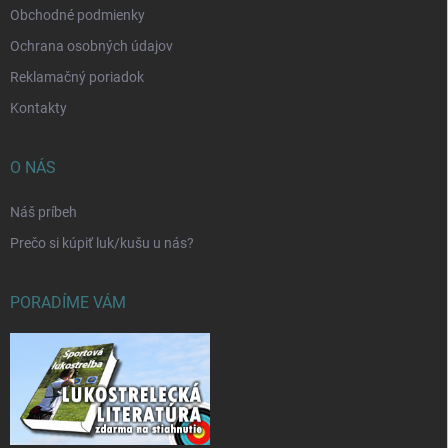
Obchodné podmienky
Ochrana osobných údajov
Reklamačný poriadok
Kontakty
O NÁS
Náš príbeh
Prečo si kúpiť luk/kušu u nás?
PORADÍME VÁM