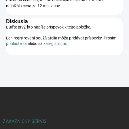
najnižšia cena za 12 mesiacov.
Diskusia
Buďte prvý, kto napíše príspevok k tejto položke.
Len registrovaní používatelia môžu pridávať príspevky. Prosím
prihláste sa
alebo sa
zaregistrujte
.
Z
á
p
ä
t
i
ZÁKAZNÍCKY SERVIS
e