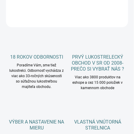
DETAILNÉ INFORMÁCIE
OPÝTAŤ SA
18 ROKOV ODBORNOSTI
PRVÝ LUKOSTRELECKÝ
OBCHOD V SR OD 2008-
Poradíme Vám, sme tiež
PREČO SI VYBRAŤ NÁS ?
lukostrelci. Odbornosť vychádza z
viac ako 33-ročných skúsenosti
Viac ako 3800 produktov na
so súťažnou lukostreľbou
eshope a cez 15 000 položiek v
majiteľa obchodu.
kamennom obchode
VÝBER A NASTAVENIE NA
VLASTNÁ VNÚTORNÁ
MIERU
STRELNICA