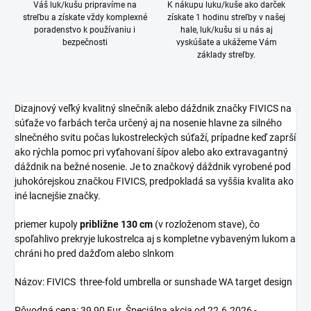
Váš luk/kušu pripravíme na
K nákupu luku/kuše ako darček
streľbu a získate vždy komplexné
získate 1 hodinu streľby v našej
poradenstvo k používaniu i
hale, luk/kušu si u nás aj
bezpečnosti
vyskúšate a ukážeme Vám
základy streľby.
Dizajnový veľký kvalitný slnečník alebo dáždnik značky FIVICS na
súťaže vo farbách terča určený aj na nosenie hlavne za silného
slnečného svitu počas lukostreleckých súťaží, prípadne keď zaprší
ako rýchla pomoc pri vyťahovaní šípov alebo ako extravagantný
dáždnik na bežné nosenie. Je to značkový dáždnik vyrobené pod
juhokórejskou značkou FIVICS, predpokladá sa vyššia kvalita ako
iné lacnejšie značky.
priemer kupoly
približne 130 cm
(v rozloženom stave), čo
spoľahlivo prekryje lukostrelca aj s kompletne vybaveným lukom a
chráni ho pred dažďom alebo slnkom
Názov: FIVICS three-fold umbrella or sunshade WA target design
Pôvodná cena: 39,90 Eur. Špeciálna akcia od 22.6.2026 -