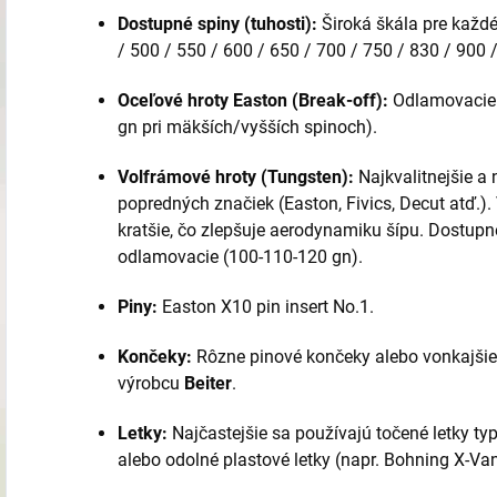
Dostupné spiny (tuhosti):
Široká škála pre každé
/ 500 / 550 / 600 / 650 / 700 / 750 / 830 / 900 
Oceľové hroty Easton (Break-off):
Odlamovacie 
gn pri mäkších/vyšších spinoch).
Volfrámové hroty (Tungsten):
Najkvalitnejšie a 
popredných značiek (Easton, Fivics, Decut atď.)
kratšie, čo zlepšuje aerodynamiku šípu. Dostupn
odlamovacie (100-110-120 gn).
Piny:
Easton X10 pin insert No.1.
Končeky:
Rôzne pinové končeky alebo vonkajši
výrobcu
Beiter
.
Letky:
Najčastejšie sa používajú točené letky ty
alebo odolné plastové letky (napr. Bohning X-Van