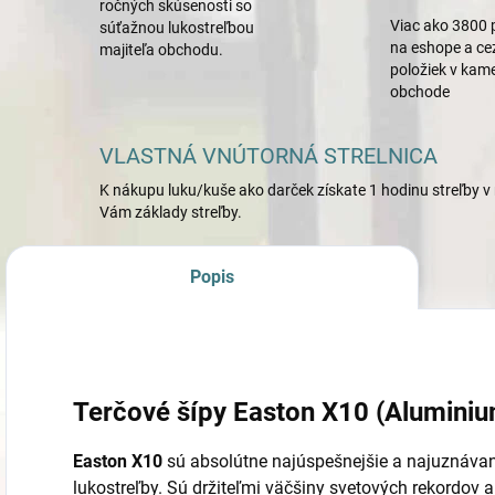
ročných skúsenosti so
Viac ako 3800 
súťažnou lukostreľbou
na eshope a ce
majiteľa obchodu.
položiek v ka
obchode
VLASTNÁ VNÚTORNÁ STRELNICA
K nákupu luku/kuše ako darček získate 1 hodinu streľby v 
Vám základy streľby.
Popis
Terčové šípy Easton X10 (Alumini
Easton X10
sú absolútne najúspešnejšie a najuznávanej
lukostreľby. Sú držiteľmi väčšiny svetových rekordov 