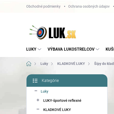
Prejsť
Obchodné podmienky
Ochrana osobných údajov
na
obsah
LUKY
VÝBAVA LUKOSTRELCOV
KUŠ
Domov
Luky
KLADKOVÉ LUKY
Šípy do kla
B
Kategórie
o
Preskočiť
č
kategórie
Luky
n
ý
LUKY-športové reflexné
p
a
KLADKOVÉ LUKY