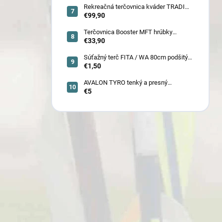
Rekreačná terčovnica kváder TRADI
80x80x22 cm (6132)
€99,90
Terčovnica Booster MFT hrúbky
7cm/11cm/17cm
€33,90
Súťažný terč FITA / WA 80cm podšitý
(6005)
€1,50
AVALON TYRO tenký a presný
€5
karbónový šíp 4.2 (30110-30129)