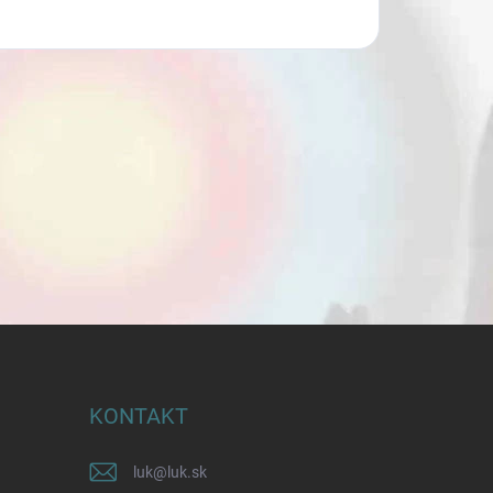
KONTAKT
luk
@
luk.sk