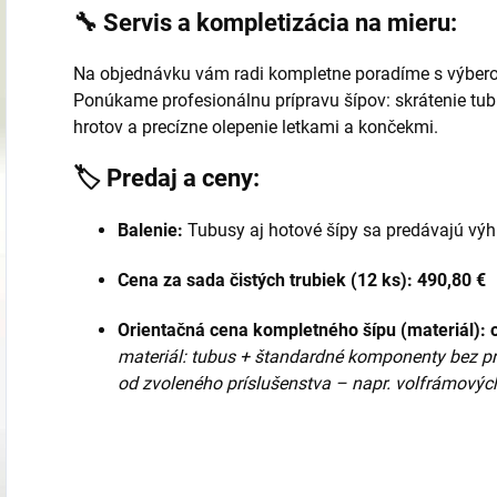
🔧 Servis a kompletizácia na mieru:
Na objednávku vám radi kompletne poradíme s výbero
Ponúkame profesionálnu prípravu šípov: skrátenie tub
hrotov a precízne olepenie letkami a končekmi.
🏷️ Predaj a ceny:
Balenie:
Tubusy aj hotové šípy sa predávajú vý
Cena za sada čistých trubiek (12 ks):
490,80 €
Orientačná cena kompletného šípu (materiál):
materiál: tubus + štandardné komponenty bez prá
od zvoleného príslušenstva – napr. volfrámových