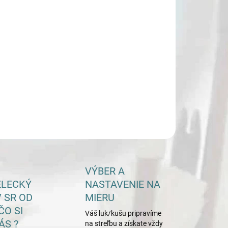
 ŠÍPU
−
+
Pridať do košíka
ky šípu EASTON X10
ILNÉ INFORMÁCIE
OPÝTAŤ SA
VÝBER A
ELECKÝ
NASTAVENIE NA
 SR OD
MIERU
ČO SI
Váš luk/kušu pripravíme
ÁS ?
na streľbu a získate vždy