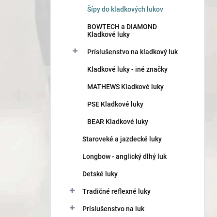
n
Šípy do kladkových lukov
e
l
BOWTECH a DIAMOND
Kladkové luky
Príslušenstvo na kladkový luk
Kladkové luky - iné značky
MATHEWS Kladkové luky
PSE Kladkové luky
BEAR Kladkové luky
Staroveké a jazdecké luky
Longbow - anglický dlhý luk
Detské luky
Tradičné reflexné luky
Príslušenstvo na luk