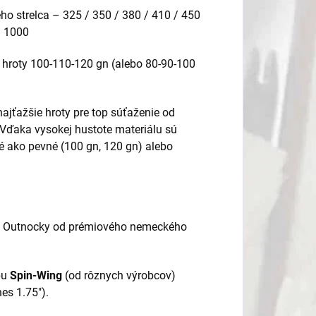
ho strelca – 325 / 350 / 380 / 410 / 450
/ 1000
hroty 100-110-120 gn (alebo 80-90-100
najťažšie hroty pre top súťaženie od
. Vďaka vysokej hustote materiálu sú
é ako pevné (100 gn, 120 gn) alebo
e Outnocky od prémiového nemeckého
pu
Spin-Wing
(od rôznych výrobcov)
es 1.75").