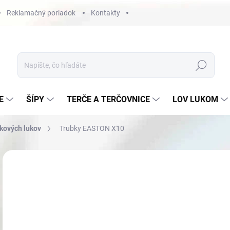
Reklamačný poriadok
Kontakty
Hľadať
E
ŠÍPY
TERČE A TERČOVNICE
LOV LUKOM
dkových lukov
Trubky EASTON X10
Neohodnotené
Podrobnosti hodnotenia
€4
Jedn
ZVO
cena