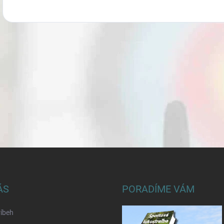
ÁS
PORADÍME VÁM
íbeh