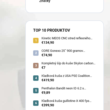
Značky
TOP 10 PRODUKTOV
Kinetic MEOS CNC stred reflexného
luku 21˝ pre deti 900 gramov
€134,90
CORE Gonexo 25˝ 900 gramov
jednofarebný (ľahký stred pre mužov,
€74,90
ženy, juniorov) - novoročná superzľava
!!
Kompletný šíp do kuše Skylon carbon
3K z pevného karbónu v rozmeroch
€7
16/18/20/22˝, alternatíva k excalibur
quill a diablo
Kladková kuša z USA PSE Coalition
frontier 380 fps (80178) - superakcia !
€419,90
Penthalon Bandit neon ID 6.2 s
prírodnými letkami
€9,89
Kladková kuša guillotine-X 400 fps
camo so zabudovaným nášľapom
€399,90
(78030)