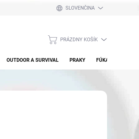
SLOVENČINA
PRÁZDNY KOŠÍK
NÁKUPNÝ
KOŠÍK
OUTDOOR A SURVIVAL
PRAKY
FÚKAČKY
DET
0,90
otková
ĽTE VARIANT
: