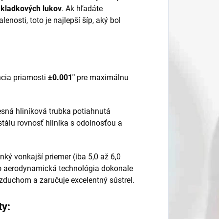
j kladkových lukov
. Ak hľadáte
nosti, toto je najlepší šíp, aký bol
cia priamosti
±0.001"
pre maximálnu
resná hliníková trubka potiahnutá
álu rovnosť hliníka s odolnosťou a
ký vonkajší priemer (iba 5,0 až 6,0
 aerodynamická technológia dokonale
zduchom a zaručuje excelentný sústrel.
ty: