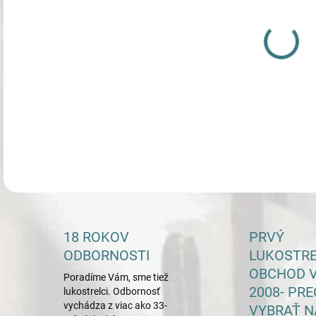
SPIN
Trub
DETA
18 ROKOV
PRVÝ
ODBORNOSTI
LUKOSTR
OBCHOD V
Poradíme Vám, sme tiež
2008- PRE
lukostrelci. Odbornosť
vychádza z viac ako 33-
VYBRAŤ N