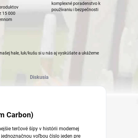
komplexné poradenstvo k
produktov
používaniu i bezpečnosti
z 15 000
mennom
našej hale, luk/kušu si u nás aj vyskúšate a ukážeme
Diskusia
um Carbon)
šie terčové šípy v histórii modernej
a jednoznačnou voľbou číslo jeden pre