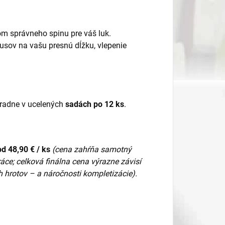
m správneho spinu pre váš luk.
usov na vašu presnú dĺžku, vlepenie
hradne v ucelených
sadách po 12 ks
.
od 48,90 € / ks
(cena zahŕňa samotný
ce; celková finálna cena výrazne závisí
 hrotov – a náročnosti kompletizácie).