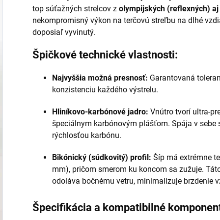
top súťažných strelcov z
olympijských (reflexných) a
nekompromisný výkon na terčovú streľbu na dlhé vzdiale
doposiaľ vyvinutý.
Špičkové technické vlastnosti:
Najvyššia možná presnosť:
Garantovaná toleran
konzistenciu každého výstrelu.
Hliníkovo-karbónové jadro:
Vnútro tvorí ultra-p
špeciálnym karbónovým plášťom. Spája v sebe st
rýchlosťou karbónu.
Bikónický (súdkovitý) profil:
Šíp má extrémne ten
mm), pričom smerom ku koncom sa zužuje. Táto
odoláva bočnému vetru, minimalizuje brzdenie v
Špecifikácia a kompatibilné komponen