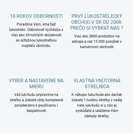
n
v
i
k
e
18 ROKOV ODBORNOSTI
PRVÝ LUKOSTRELECKÝ
y
v
OBCHOD V SR OD 2008-
Poradíme Vám, sme tiež
ý
PREČO SI VYBRAŤ NÁS ?
lukostrelci. Odbornosť vychádza z
p
viac ako 33-ročných skúsenosti
Viac ako 3800 produktov na
i
so súťažnou lukostreľbou
eshope a cez 15 000 položiek v
s
majiteľa obchodu.
kamennom obchode
u
VÝBER A NASTAVENIE NA
VLASTNÁ VNÚTORNÁ
MIERU
STRELNICA
Váš luk/kušu pripravíme na
K nákupu luku/kuše ako darček
streľbu a získate vždy komplexné
získate 1 hodinu streľby v našej
poradenstvo k používaniu i
hale, luk/kušu si u nás aj
bezpečnosti
vyskúšate a ukážeme Vám
základy streľby.