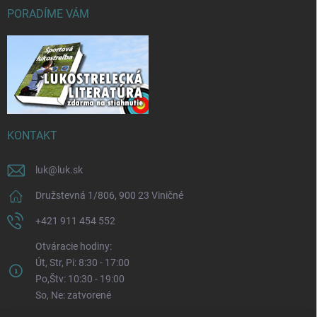
PORADÍME VÁM
KONTAKT
luk
@
luk.sk
Družstevná 1/806, 900 23 Viničné
+421 911 454 552
Otváracie hodiny:
Út, Str, Pi: 8:30 - 17:00
Po,Štv: 10:30 - 19:00
So, Ne: zatvorené