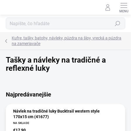
Prejsť
na
obsah
Hľadať
Kufre, tašky, batohy, návleky, púzdra na šípy, vrecká a púzdra
na zameriavače
Tašky a návleky na tradičné a
reflexné luky
Najpredávanejšie
Návlek na tradičné luky Bucktrail western style
170x15 cm (41677)
NA SKLADE
€17,90