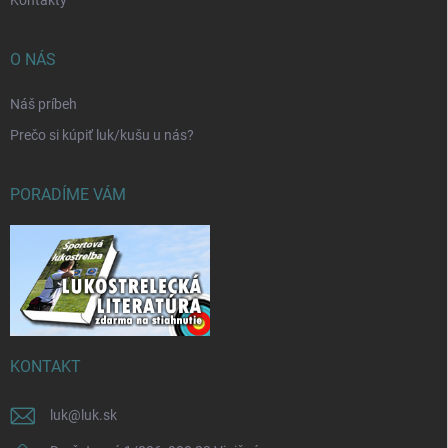
O NÁS
Náš príbeh
Prečo si kúpiť luk/kušu u nás?
PORADÍME VÁM
KONTAKT
luk
@
luk.sk