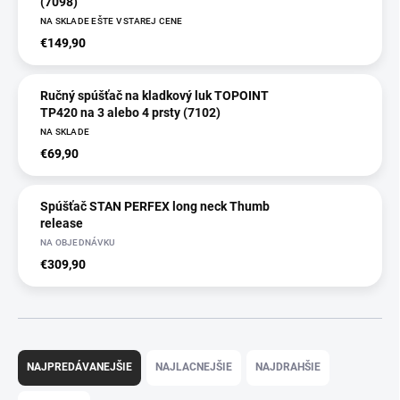
(7098)
NA SKLADE EŠTE V STAREJ CENE
€149,90
Ručný spúšťač na kladkový luk TOPOINT
TP420 na 3 alebo 4 prsty (7102)
NA SKLADE
€69,90
Spúšťač STAN PERFEX long neck Thumb
release
NA OBJEDNÁVKU
€309,90
R
a
NAJPREDÁVANEJŠIE
NAJLACNEJŠIE
NAJDRAHŠIE
d