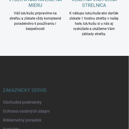
MIERU
STRELNICA
Váš luk/kušu pripravíme na
K nákupu luku/kuše ako darček
streľbu a získate vždy komplexné
získate 1 hodinu streľby v našej
poradenstvo k používaniu i
hale, luk/kušu si u nás aj
bezpečnosti
vyskúšate a ukážeme Vám
základy streľby.
Z
á
p
ä
t
i
ZÁKAZNÍCKY SERVIS
e
Obchodné podmienky
Ochrana osobných údajov
Reklamačný poriadok
Kontakty