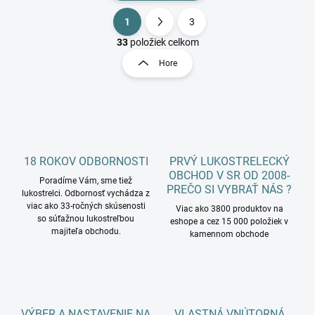
1
3
O
S
v
t
33
položiek celkom
l
r
Hore
á
á
d
n
a
k
c
o
i
e
v
p
a
r
18 ROKOV ODBORNOSTI
PRVÝ LUKOSTRELECKÝ
n
v
OBCHOD V SR OD 2008-
i
Poradíme Vám, sme tiež
k
PREČO SI VYBRAŤ NÁS ?
lukostrelci. Odbornosť vychádza z
e
y
viac ako 33-ročných skúsenosti
Viac ako 3800 produktov na
v
so súťažnou lukostreľbou
eshope a cez 15 000 položiek v
ý
majiteľa obchodu.
kamennom obchode
p
i
s
u
VÝBER A NASTAVENIE NA
VLASTNÁ VNÚTORNÁ