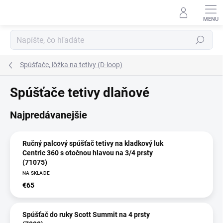
Prejsť
na
obsah
Hľadať
Spúšťače, lôžka na tetivy (D-loop)
Spúšťače tetivy dlaňové
Najpredávanejšie
Ručný palcový spúšťač tetivy na kladkový luk
Centric 360 s otočnou hlavou na 3/4 prsty
(71075)
NA SKLADE
€65
Spúšťač do ruky Scott Summit na 4 prsty