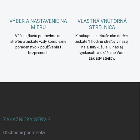
s
u
VÝBER A NASTAVENIE NA
VLASTNÁ VNÚTORNÁ
MIERU
STRELNICA
Váš luk/kušu pripravíme na
K nákupu luku/kuše ako darček
streľbu a získate vždy komplexné
získate 1 hodinu streľby v našej
poradenstvo k používaniu i
hale, luk/kušu si u nás aj
bezpečnosti
vyskúšate a ukážeme Vám
základy streľby.
Z
á
p
ä
t
i
ZÁKAZNÍCKY SERVIS
e
Obchodné podmienky