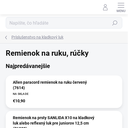
Prejsť
na
obsah
Hľadať
Príslušenstvo na kladkový luk
Remienok na ruku, rúčky
Najpredávanejšie
Allen paracord remienok na ruku červený
(7614)
NA SKLADE
€10,90
Remienok na prsty SANLIDA X10 na kladkový
luk alebo reflexný luk pre juniorov 12,5 cm