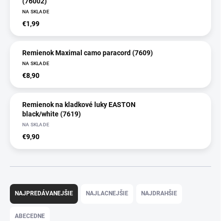
(76002)
NA SKLADE
€1,99
Remienok Maximal camo paracord (7609)
NA SKLADE
€8,90
Remienok na kladkové luky EASTON
black/white (7619)
NA SKLADE
€9,90
R
a
NAJPREDÁVANEJŠIE
NAJLACNEJŠIE
NAJDRAHŠIE
d
e
ABECEDNE