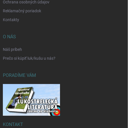
Ochrana osobných údajov
Reklamačný poriadok
Kontakty
O NÁS
Náš príbeh
Prečo si kúpiť luk/kušu u nás?
PORADÍME VÁM
KONTAKT