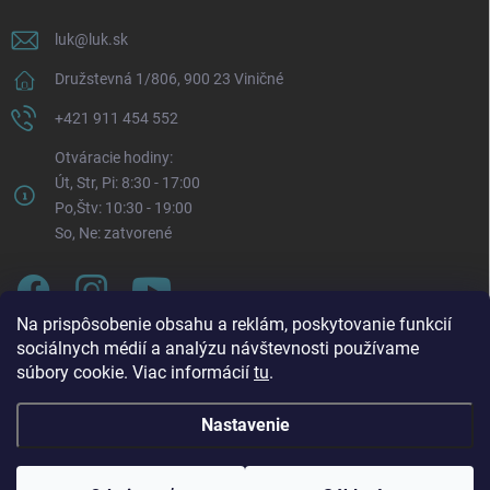
luk
@
luk.sk
Družstevná 1/806, 900 23 Viničné
+421 911 454 552
Otváracie hodiny:
Út, Str, Pi: 8:30 - 17:00
Po,Štv: 10:30 - 19:00
So, Ne: zatvorené
Na prispôsobenie obsahu a reklám, poskytovanie funkcií
sociálnych médií a analýzu návštevnosti používame
súbory cookie. Viac informácií
tu
.
Nastavenie
Oznam o zmene otváracích hodín. Od pondelka 3. 8.
Copyright 2026
LUK.sk
. Všetky práva vyhradené.
Upraviť nastavenie
2026 bude každý pondelok naša prevádzka otvorená v
cookies
čase: 🕥 10:30 – 19:00 Táto zmena platí až do odvolania.