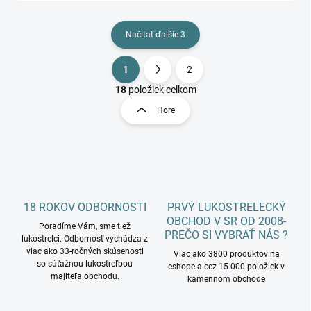
Načítať ďalšie 3
1
2
O
S
v
t
18
položiek celkom
l
r
Hore
á
á
d
n
a
k
c
o
i
e
v
p
a
r
18 ROKOV ODBORNOSTI
PRVÝ LUKOSTRELECKÝ
n
v
OBCHOD V SR OD 2008-
i
Poradíme Vám, sme tiež
k
PREČO SI VYBRAŤ NÁS ?
lukostrelci. Odbornosť vychádza z
e
y
viac ako 33-ročných skúsenosti
Viac ako 3800 produktov na
v
so súťažnou lukostreľbou
eshope a cez 15 000 položiek v
ý
majiteľa obchodu.
kamennom obchode
p
i