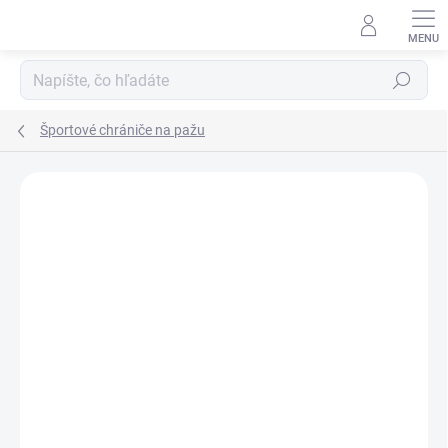
Prejsť
na
obsah
Hľadať
Športové chrániče na pažu
Neohodnotené
Podrobnosti hodnotenia