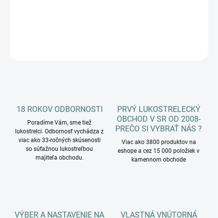
DETAILNÉ INFORMÁCIE
OPÝTAŤ SA
18 ROKOV ODBORNOSTI
PRVÝ LUKOSTRELECKÝ
OBCHOD V SR OD 2008-
Poradíme Vám, sme tiež
PREČO SI VYBRAŤ NÁS ?
lukostrelci. Odbornosť vychádza z
viac ako 33-ročných skúsenosti
Viac ako 3800 produktov na
so súťažnou lukostreľbou
eshope a cez 15 000 položiek v
majiteľa obchodu.
kamennom obchode
VÝBER A NASTAVENIE NA
VLASTNÁ VNÚTORNÁ