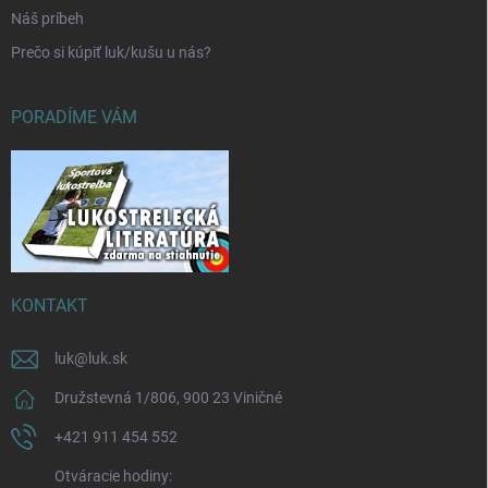
Náš príbeh
Prečo si kúpiť luk/kušu u nás?
PORADÍME VÁM
KONTAKT
luk
@
luk.sk
Družstevná 1/806, 900 23 Viničné
+421 911 454 552
Otváracie hodiny: