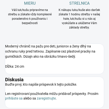
MIERU
STRELNICA
Váš luk/kušu pripravíme na
K nákupu luku/kuše ako darček
streľbu a získate vždy komplexné
získate 1 hodinu streľby v našej
poradenstvo k používaniu i
hale, luk/kušu si u nás aj
bezpečnosti
vyskúšate a ukážeme Vám
základy streľby.
Moderný chránič na pažu pre deti, juniorov a ženy dlhý na
ochranu ruky pred tetivou. Zapínanie cez plastové pracky na
gumičkách. Dizajn ako na obrázku tmavo-šedý.
Dĺžka: 24 cm
Diskusia
Buďte prvý, kto napíše príspevok k tejto položke.
Len registrovaní používatelia môžu pridávať príspevky. Prosím
prihláste sa
alebo sa
zaregistrujte
.