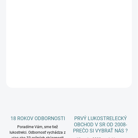
€41,65
€36,55
Jednotková
NA SKLADE
cena:
−
+
Pridať do košíka
stred luku 24˝ Coe Jet metal
DETAILNÉ INFORMÁCIE
OPÝTAŤ SA
18 ROKOV ODBORNOSTI
PRVÝ LUKOSTRELECKÝ
OBCHOD V SR OD 2008-
Poradíme Vám, sme tiež
PREČO SI VYBRAŤ NÁS ?
lukostrelci. Odbornosť vychádza z