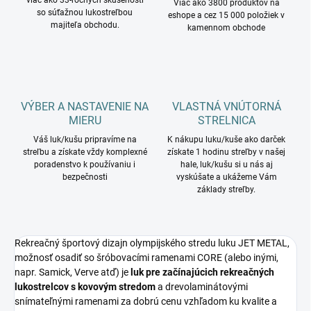
viac ako 33-ročných skúsenosti
Viac ako 3800 produktov na
so súťažnou lukostreľbou
eshope a cez 15 000 položiek v
majiteľa obchodu.
kamennom obchode
VÝBER A NASTAVENIE NA
VLASTNÁ VNÚTORNÁ
MIERU
STRELNICA
Váš luk/kušu pripravíme na
K nákupu luku/kuše ako darček
streľbu a získate vždy komplexné
získate 1 hodinu streľby v našej
poradenstvo k používaniu i
hale, luk/kušu si u nás aj
bezpečnosti
vyskúšate a ukážeme Vám
základy streľby.
Rekreačný športový dizajn olympijského stredu luku JET METAL,
možnosť osadiť so šróbovacími ramenami CORE (alebo inými,
napr. Samick, Verve atď) je
luk pre začínajúcich rekreačných
lukostrelcov s kovovým stredom
a drevolaminátovými
snímateľnými ramenami za dobrú cenu vzhľadom ku kvalite a