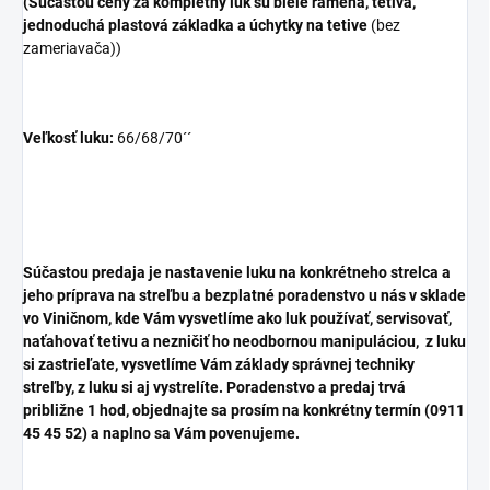
(Súčasťou ceny za kompletný luk sú biele ramená, tetiva,
jednoduchá plastová základka a úchytky na tetive
(bez
zameriavača))
Veľkosť luku:
66/68/70´´
Súčastou predaja je nastavenie luku na konkrétneho strelca a
jeho príprava na streľbu a bezplatné poradenstvo u nás v sklade
vo Viničnom, kde Vám vysvetlíme ako luk používať, servisovať,
naťahovať tetivu a nezničiť ho neodbornou manipuláciou,
z luku
si zastrieľate, vysvetlíme Vám základy správnej techniky
streľby, z luku si aj vystrelíte
. Poradenstvo a predaj trvá
približne 1 hod, objednajte sa prosím na konkrétny termín (0911
45 45 52) a naplno sa Vám povenujeme.