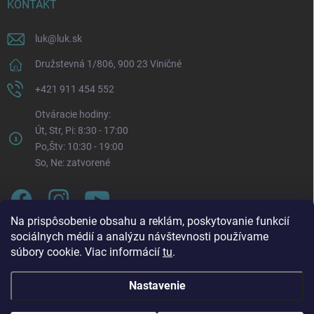
KONTAKT
luk
@
luk.sk
Družstevná 1/806, 900 23 Viničné
+421 911 454 552
Otváracie hodiny:
Út, Str, Pi: 8:30 - 17:00
Po,Štv: 10:30 - 19:00
So, Ne: zatvorené
Na prispôsobenie obsahu a reklám, poskytovanie funkcií
sociálnych médií a analýzu návštevnosti používame
súbory cookie. Viac informácií
tu
.
Nastavenie
Oznam o zmene otváracích hodín. Od pondelka 3. 8.