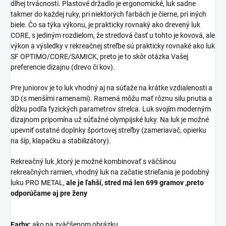
dlhej trvácnosti. Plastové držadlo je ergonomické, luk sadne
takmer do každej ruky, pri niektorých farbách je čierne, pri iných
biele. Čo sa týka výkonu, je prakticky rovnaký ako drevený luk
CORE, s jediným rozdielom, že stredová časť u tohto je kovová, ale
výkon a výsledky v rekreačnej streľbe sú prakticky rovnaké ako luk
SF OPTIMO/CORE/SAMICK, preto je to skôr otázka Vašej
preferencie dizajnu (drevo či kov).
Pre juniorov je to luk vhodný aj na súťaže na krátke vzdialenosti a
3D (s menšími ramenami). Ramená môžu mať rôznu silu pnutia a
dĺžku podľa fyzických parametrov strelca. Luk svojím moderným
dizajnom pripomína už súťažné olympijské luky. Na luk je možné
upevniť ostatné doplnky športovej streľby (zameriavač, opierku
na šíp, klapačku a stabilizátory).
Rekreačný luk ,ktorý je možné kombinovať s väčšinou
rekreačných ramien, vhodný luk na začatie strieľania je podobný
luku PRO METAL,
ale je ľahší, stred má len 699 gramov ,preto
odporúčame aj pre ženy
Farby:
ako na zväčšenom obrázku