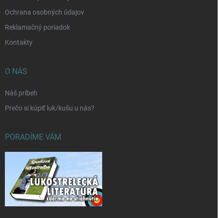
Ochrana osobných údajov
Reklamačný poriadok
Kontakty
O NÁS
Náš príbeh
Prečo si kúpiť luk/kušu u nás?
PORADÍME VÁM