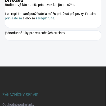
Diskusia
Buďte prvý, kto napíše príspevok k tejto položke.
Len registrovaní používatelia môžu pridávať príspevky. Prosím
prihláste sa
alebo sa
zaregistrujte
.
jednoduché luky pre rekreačných strelcov
Z
á
p
ä
t
i
ZÁKAZNÍCKY SERVIS
e
Obchodné podmienky