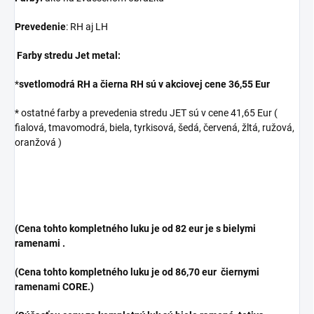
Prevedenie
: RH aj LH
Farby stredu Jet metal:
*
svetlomodrá RH a čierna RH sú v akciovej cene 36,55 Eur
* ostatné farby a prevedenia stredu JET sú v cene 41,65 Eur (
fialová, tmavomodrá, biela, tyrkisová, šedá, červená, žltá, ružová,
oranžová )
(Cena tohto kompletného luku je od 82 eur je s bielymi
ramenami .
(Cena tohto kompletného luku je od 86,70 eur čiernymi
ramenami CORE.)