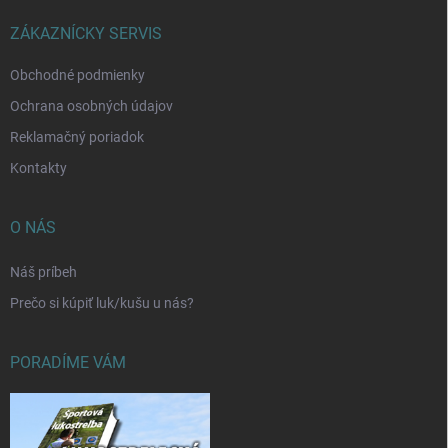
t
i
ZÁKAZNÍCKY SERVIS
e
Obchodné podmienky
Ochrana osobných údajov
Reklamačný poriadok
Kontakty
O NÁS
Náš príbeh
Prečo si kúpiť luk/kušu u nás?
PORADÍME VÁM