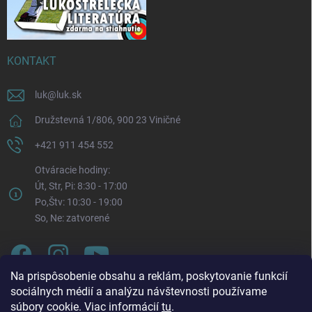
KONTAKT
luk
@
luk.sk
Družstevná 1/806, 900 23 Viničné
+421 911 454 552
Otváracie hodiny:
Út, Str, Pi: 8:30 - 17:00
Po,Štv: 10:30 - 19:00
So, Ne: zatvorené
Na prispôsobenie obsahu a reklám, poskytovanie funkcií
sociálnych médií a analýzu návštevnosti používame
súbory cookie. Viac informácií
tu
.