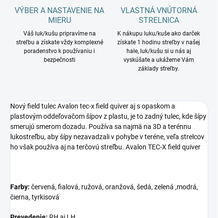
VÝBER A NASTAVENIE NA
VLASTNÁ VNÚTORNÁ
MIERU
STRELNICA
Váš luk/kušu pripravíme na
K nákupu luku/kuše ako darček
streľbu a získate vždy komplexné
získate 1 hodinu streľby v našej
poradenstvo k používaniu i
hale, luk/kušu si u nás aj
bezpečnosti
vyskúšate a ukážeme Vám
základy streľby.
Nový field tulec Avalon tec-x field quiver aj s opaskom a
plastovým oddeľovačom šípov z plastu, je to zadný tulec, kde šípy
smerujú smerom dozadu. Používa sa najmä na 3D a terénnu
lukostreľbu, aby šípy nezavadzali v pohybe v teréne, veľa strelcov
ho však používa aj na terčovú streľbu. Avalon TEC-X field quiver
Farby:
červená, fialová, ružová, oranžová, šedá, zelená ,modrá,
čierna, tyrkisová
Prevedenie:
RH aj LH