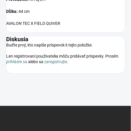
Dĺžka:
44 cm
AVALON TEC X FIELD QUIVER
Diskusia
Buďte prvý, kto napíše príspevok k tejto položke.
Len registrovaní používatelia môžu pridávať príspevky. Prosím
prihláste sa
alebo sa
zaregistrujte
.
Z
á
p
ä