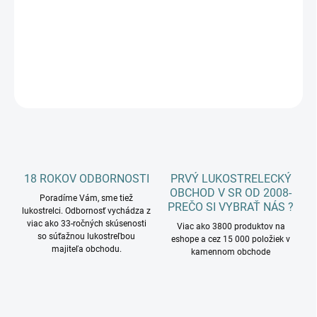
−
+
Pridať do košíka
DETAILNÉ INFORMÁCIE
OPÝTAŤ SA
18 ROKOV ODBORNOSTI
PRVÝ LUKOSTRELECKÝ
OBCHOD V SR OD 2008-
Poradíme Vám, sme tiež
PREČO SI VYBRAŤ NÁS ?
lukostrelci. Odbornosť vychádza z
viac ako 33-ročných skúsenosti
Viac ako 3800 produktov na
so súťažnou lukostreľbou
eshope a cez 15 000 položiek v
majiteľa obchodu.
kamennom obchode