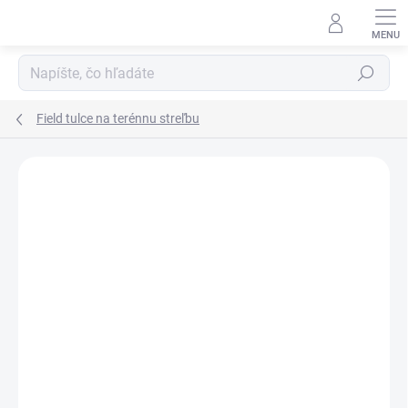
Prejsť
na
obsah
Hľadať
Field tulce na terénnu streľbu
Neohodnotené
Podrobnosti hodnotenia
AKCIA