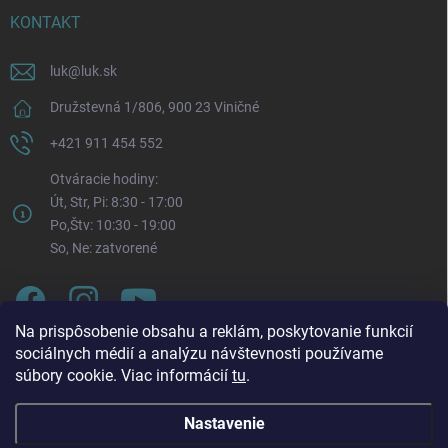
KONTAKT
luk
@
luk.sk
Družstevná 1/806, 900 23 Viničné
+421 911 454 552
Otváracie hodiny:
Út, Str, Pi: 8:30 - 17:00
Po,Štv: 10:30 - 19:00
So, Ne: zatvorené
Na prispôsobenie obsahu a reklám, poskytovanie funkcií
sociálnych médií a analýzu návštevnosti používame
súbory cookie. Viac informácií
tu
.
Nastavenie
Oznam o zmene otváracích hodín. Od pondelka 3. 8.