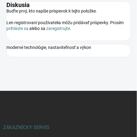
Diskusia
Buďte prvý, kto napíše príspevok k tejto položke.
Len registrovaní používatelia môžu pridávať príspevky. Prosím
prihláste sa
alebo sa
zaregistrujte
.
moderné technológie, nastaviteľnosť a výkon
Z
á
p
ä
t
i
ZÁKAZNÍCKY SERVIS
e