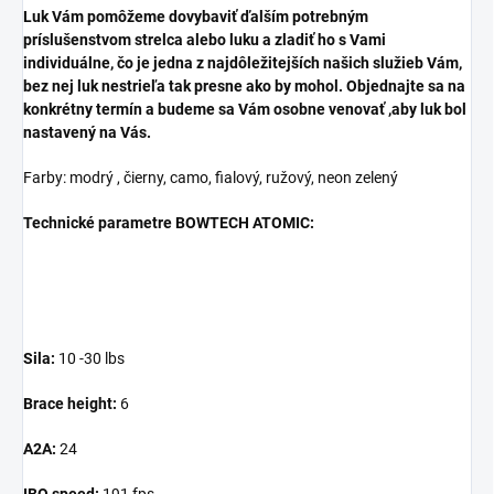
Luk Vám pomôžeme dovybaviť ďalším potrebným
príslušenstvom strelca alebo luku a zladiť ho s Vami
individuálne, čo je jedna z najdôležitejších našich služieb Vám,
bez nej luk nestrieľa tak presne ako by mohol. Objednajte sa na
konkrétny termín a budeme sa Vám osobne venovať ,aby luk bol
nastavený na Vás.
Farby: modrý , čierny, camo, fialový, ružový, neon zelený
Technické parametre
BOWTECH ATOMIC
:
Sila:
10 -30 lbs
Brace height:
6
A2A:
24