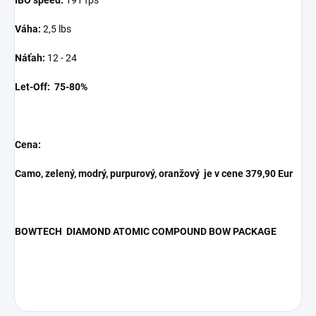
IBO speed:
191 fps
Váha:
2,5 lbs
Náťah:
12 - 24
Let-Off:
75-80%
Cena:
Camo, zelený, modrý, purpurový, oranžový je v cene 379,90 Eur
BOWTECH DIAMOND ATOMIC COMPOUND BOW PACKAGE