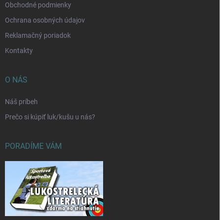
Obchodné podmienky
Ochrana osobných údajov
Reklamačný poriadok
Kontakty
O NÁS
Náš príbeh
Prečo si kúpiť luk/kušu u nás?
PORADÍME VÁM