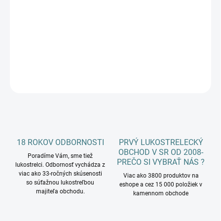
cena:
−
+
Pridať do košíka
DETAILNÉ INFORMÁCIE
OPÝTAŤ SA
18 ROKOV ODBORNOSTI
PRVÝ LUKOSTRELECKÝ
OBCHOD V SR OD 2008-
Poradíme Vám, sme tiež
PREČO SI VYBRAŤ NÁS ?
lukostrelci. Odbornosť vychádza z
viac ako 33-ročných skúsenosti
Viac ako 3800 produktov na
so súťažnou lukostreľbou
eshope a cez 15 000 položiek v
majiteľa obchodu.
kamennom obchode