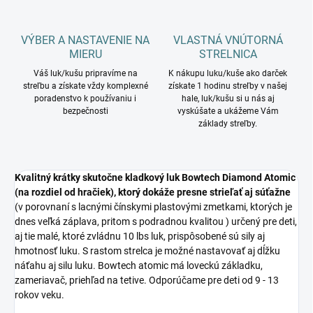
VÝBER A NASTAVENIE NA
VLASTNÁ VNÚTORNÁ
MIERU
STRELNICA
Váš luk/kušu pripravíme na
K nákupu luku/kuše ako darček
streľbu a získate vždy komplexné
získate 1 hodinu streľby v našej
poradenstvo k používaniu i
hale, luk/kušu si u nás aj
bezpečnosti
vyskúšate a ukážeme Vám
základy streľby.
Kvalitný krátky skutočne kladkový luk Bowtech Diamond Atomic
(na rozdiel od hračiek), ktorý dokáže presne strieľať aj súťažne
(v porovnaní s lacnými čínskymi plastovými zmetkami, ktorých je
dnes veľká záplava, pritom s podradnou kvalitou ) určený pre deti,
aj tie malé, ktoré zvládnu 10 lbs luk, prispôsobené sú sily aj
hmotnosť luku. S rastom strelca je možné nastavovať aj dĺžku
náťahu aj silu luku. Bowtech atomic má loveckú základku,
zameriavač, priehľad na tetive. Odporúčame pre deti od 9 - 13
rokov veku.