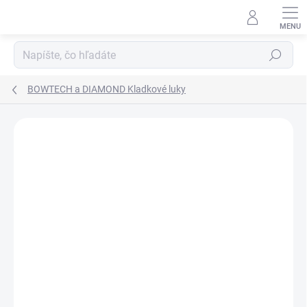
Prejsť
na
obsah
Hľadať
BOWTECH a DIAMOND Kladkové luky
Neohodnotené
Podrobnosti hodnotenia
ZNAČKA:
BOWTECH