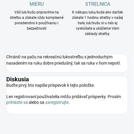
MIERU
STRELNICA
Váš luk/kušu pripravíme na
K nákupu luku/kuše ako darček
streľbu a získate vždy komplexné
získate 1 hodinu streľby v našej
poradenstvo k používaniu i
hale, luk/kušu si u nás aj
bezpečnosti
vyskúšate a ukážeme Vám
základy streľby.
Chránič na pažu na rekreačnú lukostreľbu s jednoduchým
nasadením na ruku dobre priedušný, tak sa ruka v ňom nepotí.
Diskusia
Buďte prvý, kto napíše príspevok k tejto položke.
Len registrovaní používatelia môžu pridávať príspevky. Prosím
prihláste sa
alebo sa
zaregistrujte
.