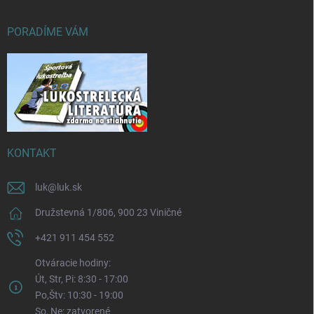
PORADÍME VÁM
KONTAKT
luk
@
luk.sk
Družstevná 1/806, 900 23 Viničné
+421 911 454 552
Otváracie hodiny:
Út, Str, Pi: 8:30 - 17:00
Po,Štv: 10:30 - 19:00
So, Ne: zatvorené