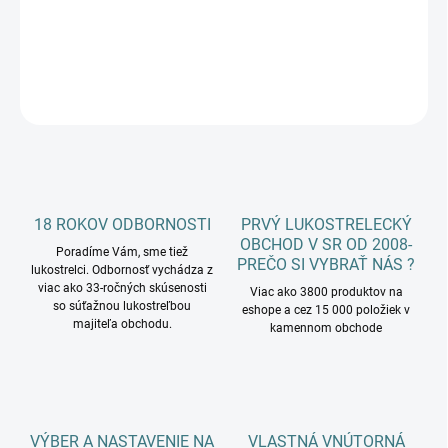
DETAILNÉ INFORMÁCIE
OPÝTAŤ SA
18 ROKOV ODBORNOSTI
PRVÝ LUKOSTRELECKÝ
OBCHOD V SR OD 2008-
Poradíme Vám, sme tiež
PREČO SI VYBRAŤ NÁS ?
lukostrelci. Odbornosť vychádza z
viac ako 33-ročných skúsenosti
Viac ako 3800 produktov na
so súťažnou lukostreľbou
eshope a cez 15 000 položiek v
majiteľa obchodu.
kamennom obchode
VÝBER A NASTAVENIE NA
VLASTNÁ VNÚTORNÁ