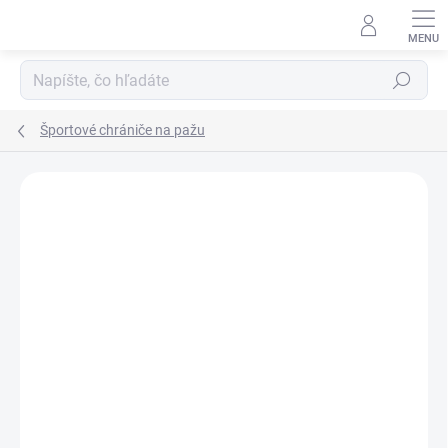
Prejsť
na
obsah
Hľadať
Športové chrániče na pažu
Neohodnotené
Podrobnosti hodnotenia