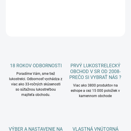
DETAILNÉ INFORMÁCIE
OPÝTAŤ SA
18 ROKOV ODBORNOSTI
PRVÝ LUKOSTRELECKÝ
OBCHOD V SR OD 2008-
Poradíme Vám, sme tiež
PREČO SI VYBRAŤ NÁS ?
lukostrelci. Odbornosť vychádza z
viac ako 33-ročných skúsenosti
Viac ako 3800 produktov na
so súťažnou lukostreľbou
eshope a cez 15 000 položiek v
majiteľa obchodu.
kamennom obchode
VÝBER A NASTAVENIE NA
VLASTNÁ VNÚTORNÁ