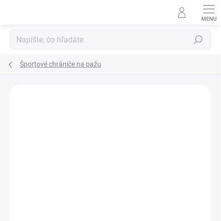
Prejsť
na
obsah
Hľadať
Športové chrániče na pažu
Neohodnotené
Podrobnosti hodnotenia