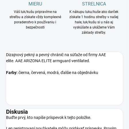
MIERU
STRELNICA
Váš luk/kušu pripravíme na
K nákupu luku/kuše ako darček
streľbu a získate vždy komplexné
získate 1 hodinu streľby v našej
poradenstvo k používaniu i
hale, luk/kušu si u nás aj
bezpečnosti
vyskúšate a ukážeme Vám
základy streľby.
Dizajnový pekný a pevný chránič na súťaže od firmy AAE
elite. AAE ARIZONA ELITE armguard ventilated.
Farby:
čierna, červená, modrá, ďalšie na objednávku
Diskusia
Buďte prvý, kto napíše príspevok k tejto položke.
Len registrovaní používatelia môžu pridávať príspevky. Prosím