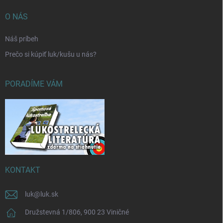
O NÁS
Náš príbeh
Prečo si kúpiť luk/kušu u nás?
PORADÍME VÁM
KONTAKT
luk
@
luk.sk
Družstevná 1/806, 900 23 Viničné