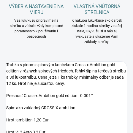
VÝBER A NASTAVENIE NA
VLASTNÁ VNÚTORNÁ
MIERU
STRELNICA
Váš luk/kušu pripravíme na
K nákupu luku/kuše ako darček
streľbu a získate vždy komplexné
získate 1 hodinu streľby v našej
poradenstvo k používaniu i
hale, luk/kušu si u nás aj
bezpečnosti
vyskúšate a ukážeme Vám
základy streľby.
Trubka s pinom s pinovým končekom Cross-x Ambition gold
edition v rôznych spinových triedach. ľahký šíp na terčovú streľbu
a 3d lukostreľbu. Cena je za 1 ks trubky, minimálny odber je sada
12 ks. Hrot nie je súčasťou ceny.
Presnosť Cross-x Ambition gold edition : 0.001´´
Spin: ako základný CROSS-X ambition
Hrot: ambition 1,20 Eur
Hrot: 4.2 Aero 3,2 Eur