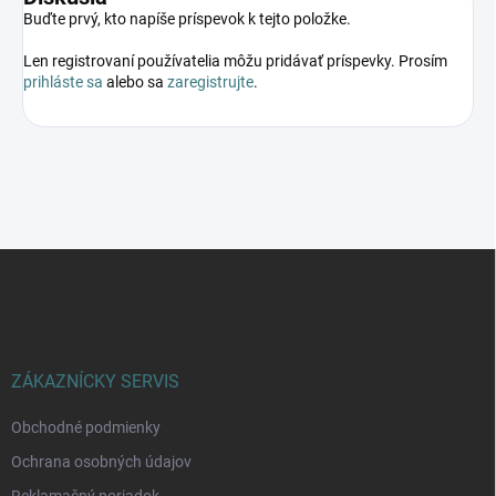
Buďte prvý, kto napíše príspevok k tejto položke.
Len registrovaní používatelia môžu pridávať príspevky. Prosím
prihláste sa
alebo sa
zaregistrujte
.
Z
á
p
ä
t
i
ZÁKAZNÍCKY SERVIS
e
Obchodné podmienky
Ochrana osobných údajov