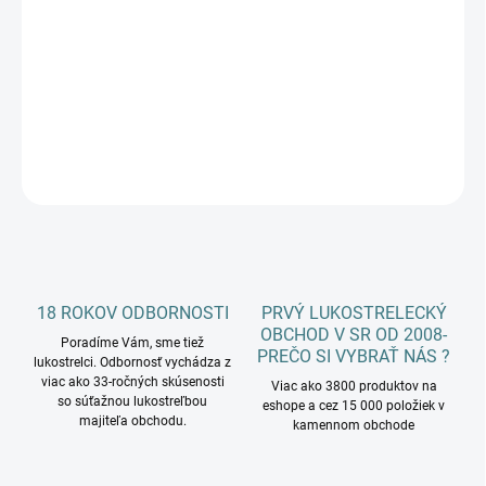
cena:
−
+
Pridať do košíka
DETAILNÉ INFORMÁCIE
OPÝTAŤ SA
18 ROKOV ODBORNOSTI
PRVÝ LUKOSTRELECKÝ
OBCHOD V SR OD 2008-
Poradíme Vám, sme tiež
PREČO SI VYBRAŤ NÁS ?
lukostrelci. Odbornosť vychádza z
viac ako 33-ročných skúsenosti
Viac ako 3800 produktov na
so súťažnou lukostreľbou
eshope a cez 15 000 položiek v
majiteľa obchodu.
kamennom obchode