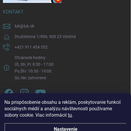
KONTAKT
luk
@
luk.sk
Družstevná 1/806, 900 23 Viničné
+421 911 454 552
Otváracie hodiny:
Út, Str, Pi: 8:30 - 17:00
Po,Štv: 10:30 - 19:00
So, Ne: zatvorené
Na prispôsobenie obsahu a reklám, poskytovanie funkcií
sociálnych médií a analýzu návštevnosti používame
súbory cookie. Viac informácií
tu
.
Nastavenie