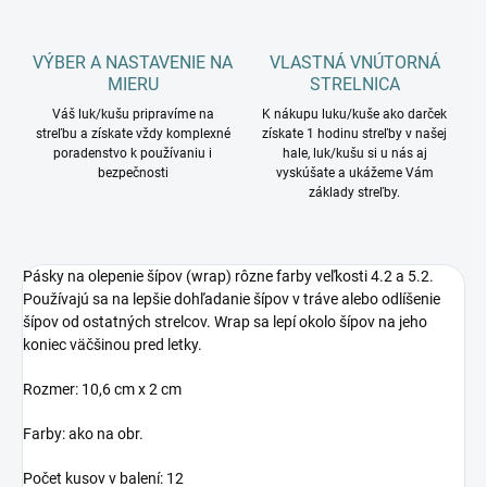
VÝBER A NASTAVENIE NA
VLASTNÁ VNÚTORNÁ
MIERU
STRELNICA
Váš luk/kušu pripravíme na
K nákupu luku/kuše ako darček
streľbu a získate vždy komplexné
získate 1 hodinu streľby v našej
poradenstvo k používaniu i
hale, luk/kušu si u nás aj
bezpečnosti
vyskúšate a ukážeme Vám
základy streľby.
Pásky na olepenie šípov (wrap) rôzne farby veľkosti 4.2 a 5.2.
Používajú sa na lepšie dohľadanie šípov v tráve alebo odlíšenie
šípov od ostatných strelcov. Wrap sa lepí okolo šípov na jeho
koniec väčšinou pred letky.
Rozmer: 10,6 cm x 2 cm
Farby: ako na obr.
Počet kusov v balení: 12