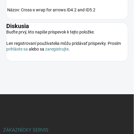
Názov: Cross-x wrap for arrows ID4.2 and ID5.2
Diskusia
Buďte prvý, kto napíše príspevok k tejto položke.
Len registrovaní používatelia môžu pridávať príspevky. Prosím
prihláste sa
alebo sa
zaregistrujte
.
Z
á
p
ä
t
i
ZÁKAZNÍCKY SERVIS