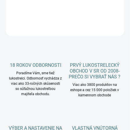
DETAILNÉ INFORMÁCIE
OPÝTAŤ SA
18 ROKOV ODBORNOSTI
PRVÝ LUKOSTRELECKÝ
OBCHOD V SR OD 2008-
Poradíme Vám, sme tiež
PREČO SI VYBRAŤ NÁS ?
lukostrelci. Odbornosť vychádza z
viac ako 33-ročných skúsenosti
Viac ako 3800 produktov na
so súťažnou lukostreľbou
eshope a cez 15 000 položiek v
majiteľa obchodu.
kamennom obchode
VÝBER A NASTAVENIE NA
VLASTNÁ VNÚTORNÁ