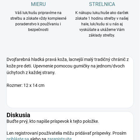
MIERU
STRELNICA
Váš luk/kušu pripravíme na
K nákupu luku/kuše ako darček
streľbu a získate vždy komplexné
získate 1 hodinu streľby v našej
poradenstvo k používaniu i
hale, luk/kušu si u nás aj
bezpečnosti
vyskúšate a ukážeme Vám
základy streľby.
Dvojfarebná hladká pravá koža, lacnejší malý tradičný chránič z
kože pre deti. Upevnenie pomocou gumičky na jednom/dvoch
úchytoch z každej strany.
Rozmer: 12 x 14 cm
Diskusia
Buďte prvý, kto napíše príspevok k tejto položke.
Len registrovaní používatelia môžu pridávať príspevky. Prosím
prihláste sa
alebo sa
zaregistrujte
.