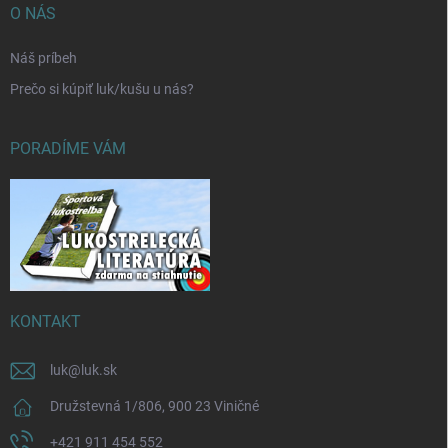
O NÁS
Náš príbeh
Prečo si kúpiť luk/kušu u nás?
PORADÍME VÁM
KONTAKT
luk
@
luk.sk
Družstevná 1/806, 900 23 Viničné
+421 911 454 552