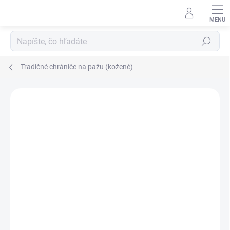
Prejsť
na
obsah
Hľadať
Tradičné chrániče na pažu (kožené)
Neohodnotené
Podrobnosti hodnotenia