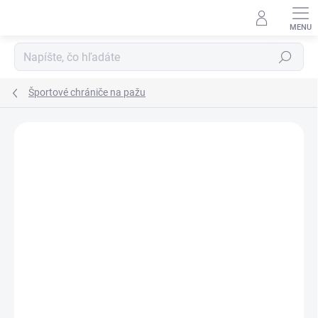
Prejsť
na
obsah
Hľadať
Športové chrániče na pažu
Neohodnotené
Podrobnosti hodnotenia