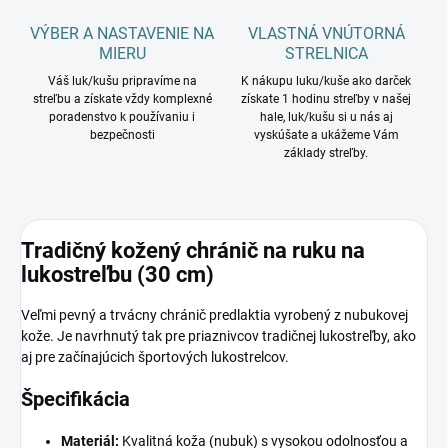
VÝBER A NASTAVENIE NA
VLASTNÁ VNÚTORNÁ
MIERU
STRELNICA
Váš luk/kušu pripravíme na
K nákupu luku/kuše ako darček
streľbu a získate vždy komplexné
získate 1 hodinu streľby v našej
poradenstvo k používaniu i
hale, luk/kušu si u nás aj
bezpečnosti
vyskúšate a ukážeme Vám
základy streľby.
Tradičný kožený chránič na ruku na
lukostreľbu (30 cm)
Veľmi pevný a trvácny chránič predlaktia vyrobený z nubukovej
kože. Je navrhnutý tak pre priaznivcov tradičnej lukostreľby, ako
aj pre začínajúcich športových lukostrelcov.
Špecifikácia
Materiál:
Kvalitná koža (nubuk) s vysokou odolnosťou a