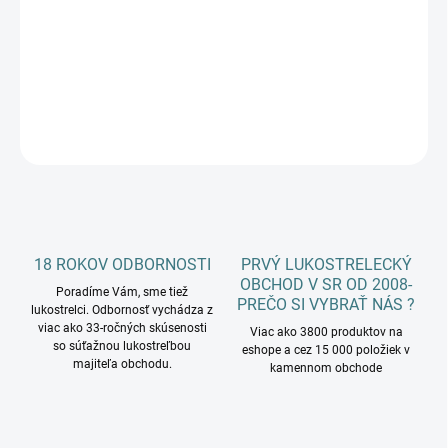
Dlhý chránič na pažu Nubuk
DETAILNÉ INFORMÁCIE
OPÝTAŤ SA
18 ROKOV ODBORNOSTI
PRVÝ LUKOSTRELECKÝ
OBCHOD V SR OD 2008-
Poradíme Vám, sme tiež
PREČO SI VYBRAŤ NÁS ?
lukostrelci. Odbornosť vychádza z
viac ako 33-ročných skúsenosti
Viac ako 3800 produktov na
so súťažnou lukostreľbou
eshope a cez 15 000 položiek v
majiteľa obchodu.
kamennom obchode