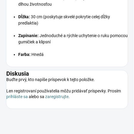
dlhou životnosťou
Dĺžka:
30 cm (poskytuje skvelé pokrytie celej dĺžky
predlaktia)
Zapínanie:
Jednoduché a rýchle uchytenie o ruku pomocou
gumičiek a klipsní
Farba:
Hnedá
Diskusia
Buďte prvý, kto napíše príspevok k tejto položke.
Len registrovaní používatelia môžu pridávať príspevky. Prosím
prihláste sa
alebo sa
zaregistrujte
.