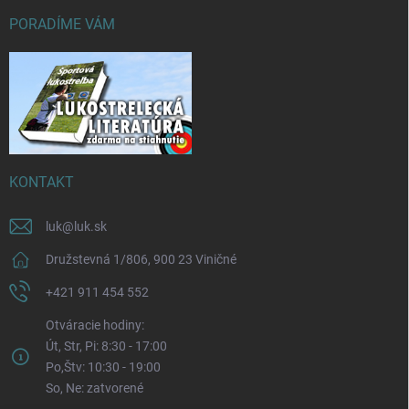
PORADÍME VÁM
KONTAKT
luk
@
luk.sk
Družstevná 1/806, 900 23 Viničné
+421 911 454 552
Otváracie hodiny:
Út, Str, Pi: 8:30 - 17:00
Po,Štv: 10:30 - 19:00
So, Ne: zatvorené