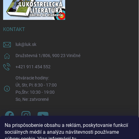
KONTAKT
luk
@
luk.sk
Družstevná 1/806, 900 23 Viničné
+421 911 454 552
Otváracie hodiny:
Út, Str, Pi: 8:30 - 17:00
Po,Štv: 10:30 - 19:00
So, Ne: zatvorené
Na prispôsobenie obsahu a reklám, poskytovanie funkcií
sociálnych médií a analýzu návštevnosti používame
súbory cookie. Viac informácií
tu
.