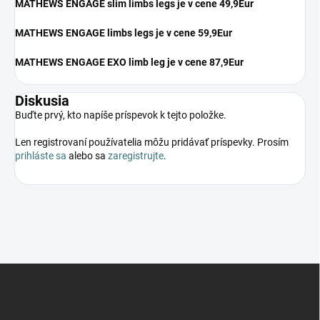
MATHEWS ENGAGE slim limbs legs je v cene 49,9Eur
MATHEWS ENGAGE limbs legs je v cene 59,9Eur
MATHEWS ENGAGE EXO limb leg je v cene 87,9Eur
Diskusia
Buďte prvý, kto napíše príspevok k tejto položke.
Len registrovaní používatelia môžu pridávať príspevky. Prosím
prihláste sa
alebo sa
zaregistrujte
.
Z
á
p
ä