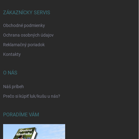
t
i
ZÁKAZNÍCKY SERVIS
e
Obchodné podmienky
Ochrana osobných údajov
Reklamačný poriadok
Kontakty
O NÁS
Náš príbeh
Prečo si kúpiť luk/kušu u nás?
PORADÍME VÁM