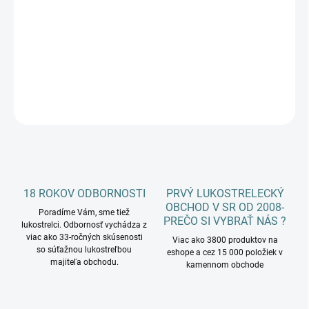
cena:
−
+
Pridať do košíka
DETAILNÉ INFORMÁCIE
OPÝTAŤ SA
18 ROKOV ODBORNOSTI
PRVÝ LUKOSTRELECKÝ
OBCHOD V SR OD 2008-
Poradíme Vám, sme tiež
PREČO SI VYBRAŤ NÁS ?
lukostrelci. Odbornosť vychádza z
viac ako 33-ročných skúsenosti
Viac ako 3800 produktov na
so súťažnou lukostreľbou
eshope a cez 15 000 položiek v
majiteľa obchodu.
kamennom obchode