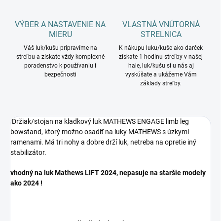
VÝBER A NASTAVENIE NA
VLASTNÁ VNÚTORNÁ
MIERU
STRELNICA
Váš luk/kušu pripravíme na
K nákupu luku/kuše ako darček
streľbu a získate vždy komplexné
získate 1 hodinu streľby v našej
poradenstvo k používaniu i
hale, luk/kušu si u nás aj
bezpečnosti
vyskúšate a ukážeme Vám
základy streľby.
Držiak/stojan na kladkový luk MATHEWS ENGAGE limb leg
bowstand, ktorý možno osadiť na luky MATHEWS s úzkymi
ramenami. Má tri nohy a dobre drží luk, netreba na opretie iný
stabilizátor.
vhodný na luk Mathews LIFT 2024, nepasuje na staršie modely
ako 2024 !