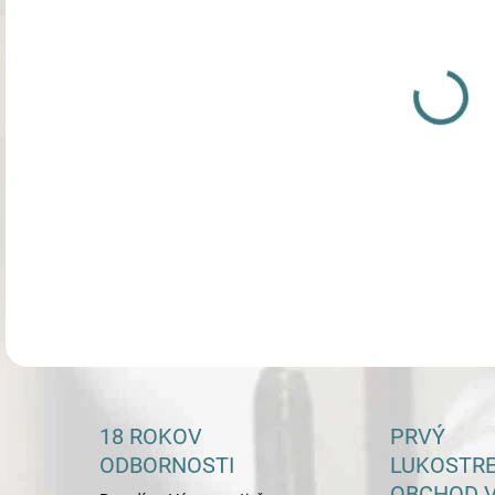
DETA
18 ROKOV
PRVÝ
ODBORNOSTI
LUKOSTR
OBCHOD V