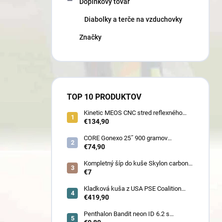
Doplnkový tovar
Diabolky a terče na vzduchovky
Značky
TOP 10 PRODUKTOV
Kinetic MEOS CNC stred reflexného
luku 21˝ pre deti 900 gramov
€134,90
CORE Gonexo 25˝ 900 gramov
jednofarebný (ľahký stred pre mužov,
€74,90
ženy, juniorov) - novoročná superzľava
!!
Kompletný šíp do kuše Skylon carbon
3K z pevného karbónu v rozmeroch
€7
16/18/20/22˝, alternatíva k excalibur
quill a diablo
Kladková kuša z USA PSE Coalition
frontier 380 fps (80178) - superakcia !
€419,90
Penthalon Bandit neon ID 6.2 s