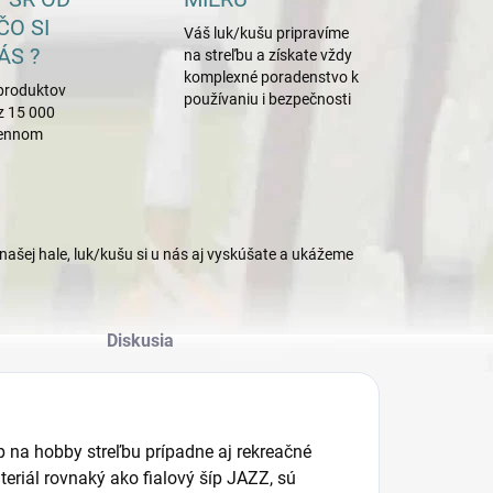
ČO SI
Váš luk/kušu pripravíme
ÁS ?
na streľbu a získate vždy
komplexné poradenstvo k
produktov
používaniu i bezpečnosti
z 15 000
mennom
našej hale, luk/kušu si u nás aj vyskúšate a ukážeme
Diskusia
 na hobby streľbu prípadne aj rekreačné
teriál rovnaký ako fialový šíp JAZZ, sú