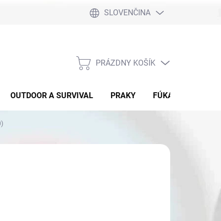
SLOVENČINA
PRÁZDNY KOŠÍK
NÁKUPNÝ
KOŠÍK
OUTDOOR A SURVIVAL
PRAKY
FÚKAČKY
DET
0)
,90
otková
 SKLADE
: