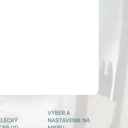
−
+
Pridať do košíka
ILNÉ INFORMÁCIE
OPÝTAŤ SA
VÝBER A
ELECKÝ
NASTAVENIE NA
 SR OD
MIERU