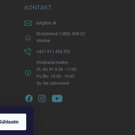
KONTAKT
luk
@
luk.sk
Družstevná 1/806, 900 23
Viničné
+421 911 454 552
Otváracie hodiny:
Út, Str, Pi: 8:30 - 17:00
Po,Štv: 10:30 - 19:00
So, Ne: zatvorené
Súhlasím