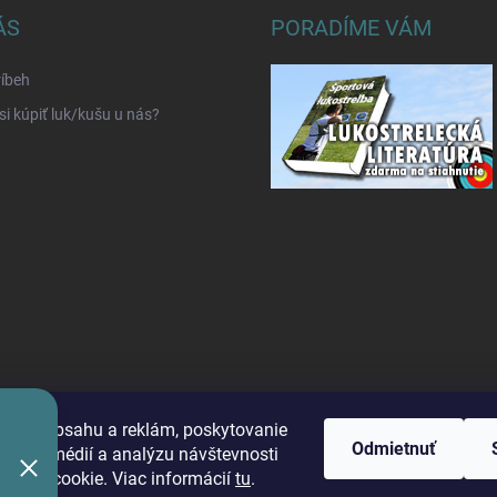
ÁS
PORADÍME VÁM
íbeh
si kúpiť luk/kušu u nás?
benie obsahu a reklám, poskytovanie
Odmietnuť
álnych médií a analýzu návštevnosti
úbory cookie. Viac informácií
tu
.