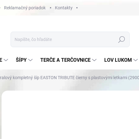
Reklamačný poriadok
Kontakty
Hľadať
E
ŠÍPY
TERČE A TERČOVNICE
LOV LUKOM
ralový kompletný šíp EASTON TRIBUTE čierny s plastovými letkami (290
Neohodnotené
Podrobnosti hodnotenia
€6
Jedn
NA
cena