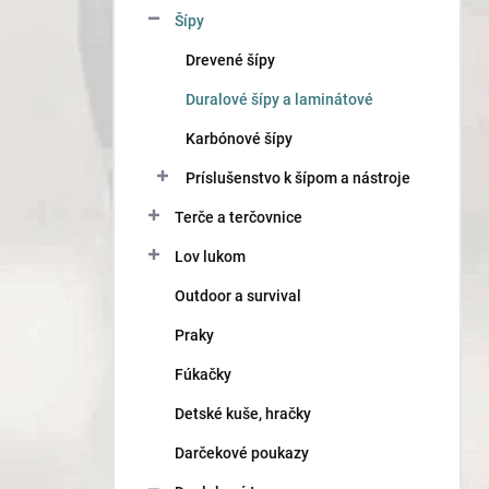
n
Šípy
e
l
Drevené šípy
Duralové šípy a laminátové
Karbónové šípy
Príslušenstvo k šípom a nástroje
Terče a terčovnice
Lov lukom
Outdoor a survival
Praky
Fúkačky
Detské kuše, hračky
Darčekové poukazy