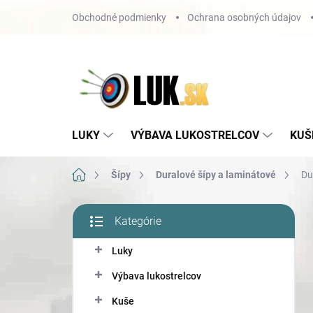
Prejsť
Obchodné podmienky
Ochrana osobných údajov
na
obsah
LUKY
VÝBAVA LUKOSTRELCOV
KUŠ
Domov
Šípy
Duralové šípy a laminátové
Du
B
Kategórie
o
Preskočiť
č
kategórie
Luky
n
ý
Výbava lukostrelcov
p
a
Kuše