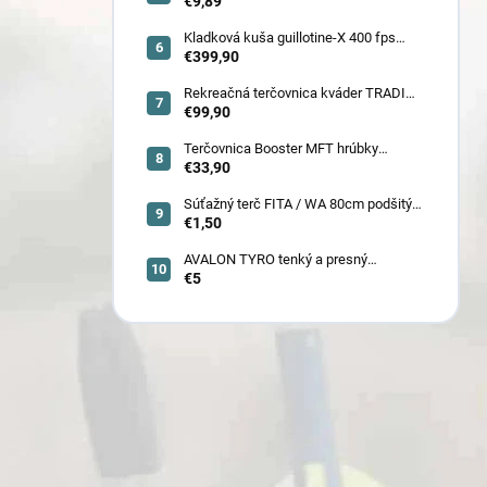
prírodnými letkami
€9,89
Kladková kuša guillotine-X 400 fps
camo so zabudovaným nášľapom
€399,90
(78030)
Rekreačná terčovnica kváder TRADI
80x80x22 cm (6132)
€99,90
Terčovnica Booster MFT hrúbky
7cm/11cm/17cm
€33,90
Súťažný terč FITA / WA 80cm podšitý
(6005)
€1,50
AVALON TYRO tenký a presný
€5
karbónový šíp 4.2 (30110-30129)