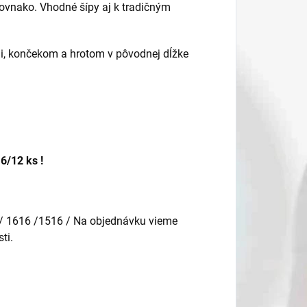
rovnako. Vhodné šípy aj k tradičným
mi, končekom a hrotom v pôvodnej dĺžke
6/12 ks !
/ 1616 /1516 / Na objednávku vieme
ti.