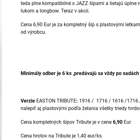
teda plne kompatibilné s JAZZ šípami a lietajú úplne 
lukom a longbow. Teraz v akcii.
Cena 6,90 Eur je za kompletný šíp s plastovými letka
od výrobcu.
Minimály odber je 6 ks ,predávajú sa vždy po sadách 
Verzie
EASTON TRIBUTE
:
1916 / 1716 / 1616 /1716 
nalepiť aj plastovými podľa želania všetky triedy tvrdos
Cena kompletných šípov Tribute je v cene
6
,90
Eur
Cena hrotov na Tribute je 1,40 eur/ks.