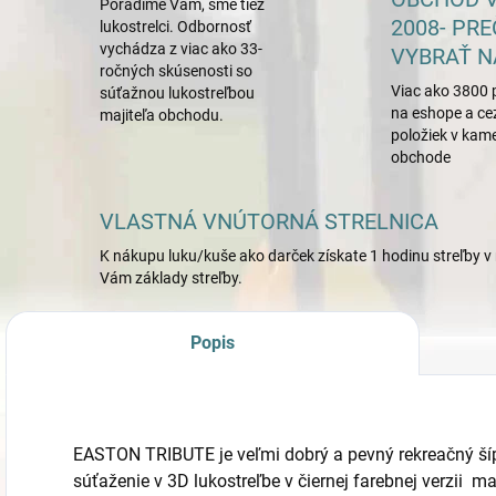
Poradíme Vám, sme tiež
2008- PRE
lukostrelci. Odbornosť
vychádza z viac ako 33-
VYBRAŤ N
ročných skúsenosti so
Viac ako 3800 
súťažnou lukostreľbou
na eshope a ce
majiteľa obchodu.
položiek v ka
obchode
VLASTNÁ VNÚTORNÁ STRELNICA
K nákupu luku/kuše ako darček získate 1 hodinu streľby v 
Vám základy streľby.
Popis
EASTON TRIBUTE je veľmi dobrý a pevný rekreačný šíp
súťaženie v 3D lukostreľbe v čiernej farebnej verzii ma