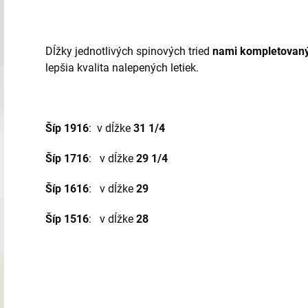
Dĺžky jednotlivých spinových tried
nami kompletovaný
lepšia kvalita nalepených letiek.
Šíp 1916
: v dĺžke
31 1/4
Šíp 1716
: v dĺžke
29 1/4
Šíp 1616
: v dĺžke
29
Šíp 1516
: v dĺžke
28