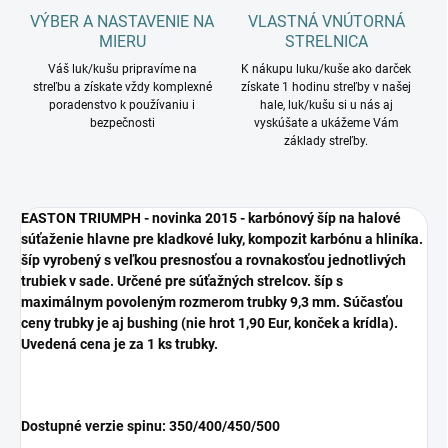
VÝBER A NASTAVENIE NA
VLASTNÁ VNÚTORNÁ
MIERU
STRELNICA
Váš luk/kušu pripravíme na
K nákupu luku/kuše ako darček
streľbu a získate vždy komplexné
získate 1 hodinu streľby v našej
poradenstvo k používaniu i
hale, luk/kušu si u nás aj
bezpečnosti
vyskúšate a ukážeme Vám
základy streľby.
EASTON TRIUMPH - novinka 2015 - karbónový šíp na halové
súťaženie hlavne pre kladkové luky, kompozit karbónu a hliníka.
šíp vyrobený s veľkou presnosťou a rovnakosťou jednotlivých
trubiek v sade. Určené pre súťažných strelcov. šíp s
maximálnym povoleným rozmerom trubky 9,3 mm. Súčasťou
ceny trubky je aj bushing (nie hrot 1,90 Eur, konček a krídla).
Uvedená cena je za 1 ks trubky.
Dostupné verzie spinu: 350/400/450/500