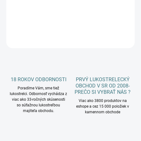
−
+
Pridať do košíka
DETAILNÉ INFORMÁCIE
OPÝTAŤ SA
18 ROKOV ODBORNOSTI
PRVÝ LUKOSTRELECKÝ
OBCHOD V SR OD 2008-
Poradíme Vám, sme tiež
PREČO SI VYBRAŤ NÁS ?
lukostrelci. Odbornosť vychádza z
viac ako 33-ročných skúsenosti
Viac ako 3800 produktov na
so súťažnou lukostreľbou
eshope a cez 15 000 položiek v
majiteľa obchodu.
kamennom obchode