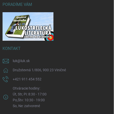
PORADÍME VÁM
KONTAKT
luk
@
luk.sk
Družstevná 1/806, 900 23 Viničné
+421 911 454 552
Otváracie hodiny:
Út, Str, Pi: 8:30 - 17:00
Po,Štv: 10:30 - 19:00
So, Ne: zatvorené