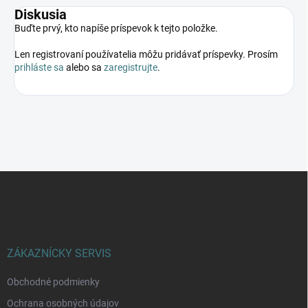
Diskusia
Buďte prvý, kto napíše príspevok k tejto položke.
Len registrovaní používatelia môžu pridávať príspevky. Prosím
prihláste sa
alebo sa
zaregistrujte
.
Z
á
p
ä
t
i
ZÁKAZNÍCKY SERVIS
e
Obchodné podmienky
Ochrana osobných údajov