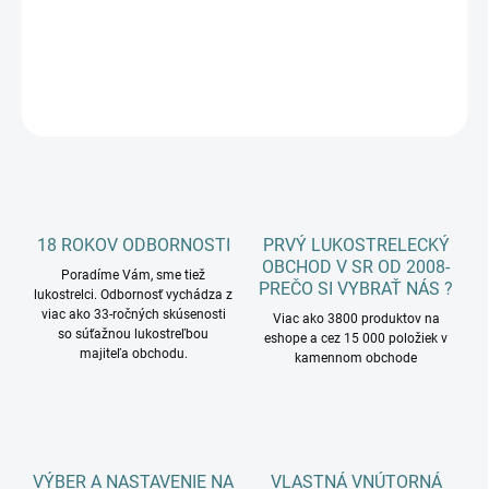
DETAILNÉ INFORMÁCIE
OPÝTAŤ SA
18 ROKOV ODBORNOSTI
PRVÝ LUKOSTRELECKÝ
OBCHOD V SR OD 2008-
Poradíme Vám, sme tiež
PREČO SI VYBRAŤ NÁS ?
lukostrelci. Odbornosť vychádza z
viac ako 33-ročných skúsenosti
Viac ako 3800 produktov na
so súťažnou lukostreľbou
eshope a cez 15 000 položiek v
majiteľa obchodu.
kamennom obchode
VÝBER A NASTAVENIE NA
VLASTNÁ VNÚTORNÁ