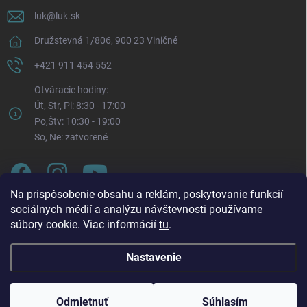
luk
@
luk.sk
Družstevná 1/806, 900 23 Viničné
+421 911 454 552
Otváracie hodiny:
Út, Str, Pi: 8:30 - 17:00
Po,Štv: 10:30 - 19:00
So, Ne: zatvorené
Na prispôsobenie obsahu a reklám, poskytovanie funkcií
sociálnych médií a analýzu návštevnosti používame
súbory cookie. Viac informácií
tu
.
Nastavenie
Oznam o zmene otváracích hodín. Od pondelka 3. 8.
Copyright 2026
LUK.sk
. Všetky práva vyhradené.
Upraviť nastavenie
2026 bude každý pondelok naša prevádzka otvorená v
cookies
čase: 🕥 10:30 – 19:00 Táto zmena platí až do odvolania.
Odmietnuť
Súhlasím