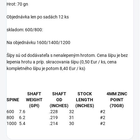
Hrot: 70 gn
Objednávka len po sadách 12 ks
skladom: 600/800:
Na objednávku 1600/1400/1200
Šípy sú od dodávateľa s nenalepeným hrotom. Cena šípu je bez
lepenia hrotu a príp. skracovania šípu (0,50 Eur / ks, cena
kompletného šípu je potom 8,40 Eur / ks)
SHAFT
SHAFT
STOCK
4MM ZINC
SPINE
WEIGHT
OD
LENGTH
POINT
(GPI)
(INCHES)
(INCHES)
(70GR)
600
7.6
.228
32
#2
800
6.2
.219
31
#2
1000
5.4
.214
30
#2