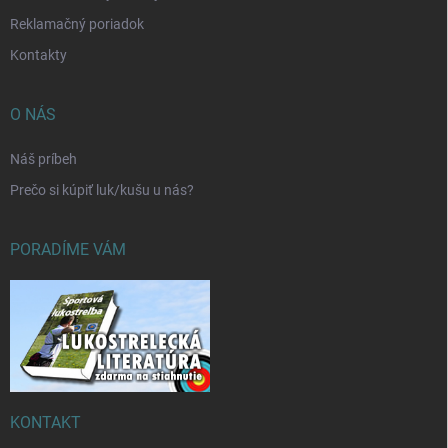
Reklamačný poriadok
Kontakty
O NÁS
Náš príbeh
Prečo si kúpiť luk/kušu u nás?
PORADÍME VÁM
KONTAKT