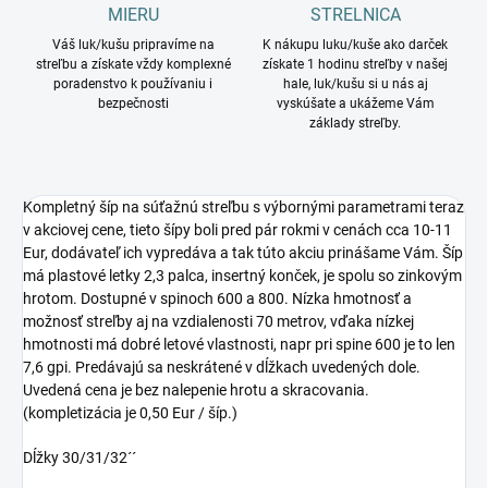
MIERU
STRELNICA
Váš luk/kušu pripravíme na
K nákupu luku/kuše ako darček
streľbu a získate vždy komplexné
získate 1 hodinu streľby v našej
poradenstvo k používaniu i
hale, luk/kušu si u nás aj
bezpečnosti
vyskúšate a ukážeme Vám
základy streľby.
Kompletný šíp na súťažnú streľbu s výbornými parametrami teraz
v akciovej cene, tieto šípy boli pred pár rokmi v cenách cca 10-11
Eur, dodávateľ ich vypredáva a tak túto akciu prinášame Vám. Šíp
má plastové letky 2,3 palca, insertný konček, je spolu so zinkovým
hrotom. Dostupné v spinoch 600 a 800. Nízka hmotnosť a
možnosť streľby aj na vzdialenosti 70 metrov, vďaka nízkej
hmotnosti má dobré letové vlastnosti, napr pri spine 600 je to len
7,6 gpi. Predávajú sa neskrátené v dĺžkach uvedených dole.
Uvedená cena je bez nalepenie hrotu a skracovania.
(kompletizácia je 0,50 Eur / šíp.)
Dĺžky 30/31/32´´