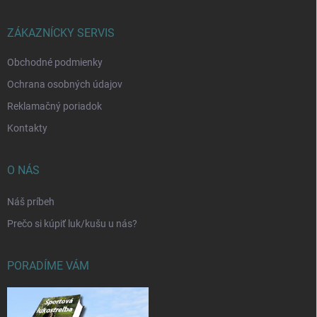
ä
t
i
ZÁKAZNÍCKY SERVIS
e
Obchodné podmienky
Ochrana osobných údajov
Reklamačný poriadok
Kontakty
O NÁS
Náš príbeh
Prečo si kúpiť luk/kušu u nás?
PORADÍME VÁM