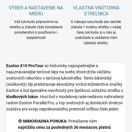
VÝBER A NASTAVENIE NA
VLASTNÁ VNÚTORNÁ
MIERU
STRELNICA
Váš luk/kušu pripravíme na
K nákupu luku/kuše ako darček
streľbu a získate vždy komplexné
získate 1 hodinu streľby v našej
poradenstvo k používaniu i
hale, luk/kušu si u nás aj
bezpečnosti
vyskúšate a ukážeme Vám
základy streľby.
Easton X10 ProTour
sú historicky najúspešnejšie a
najuznávanejšie terčové šípy na svete, ktoré držia väčšinu
svetových rekordov v terčovej lukostreľbe. Tento bikónický
(súdkovitý) šíp predstavuje absolútny vrchol inžinierstva značky
Easton a bol špeciálne navrhnutý pre špičkovú súťažnú streľbu z
kladkových lukov
. Hoci bol v modelovej rade nedávno nahradený
radom Easton Parallel Pro, u top svetových aj domácich strelcov
zostáva pre svoju neprekonateľnú presnosť voľbou číslo jeden.
🔴
MIMORIADNA PONUKA:
Prinášame vám
najnižšiu cenu za posledných 36 mesiacov, platnú