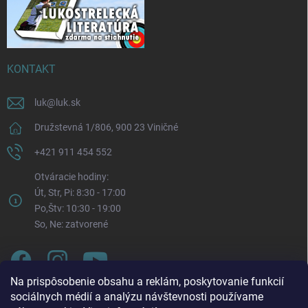
KONTAKT
luk
@
luk.sk
Družstevná 1/806, 900 23 Viničné
+421 911 454 552
Otváracie hodiny:
Út, Str, Pi: 8:30 - 17:00
Po,Štv: 10:30 - 19:00
So, Ne: zatvorené
Na prispôsobenie obsahu a reklám, poskytovanie funkcií
sociálnych médií a analýzu návštevnosti používame