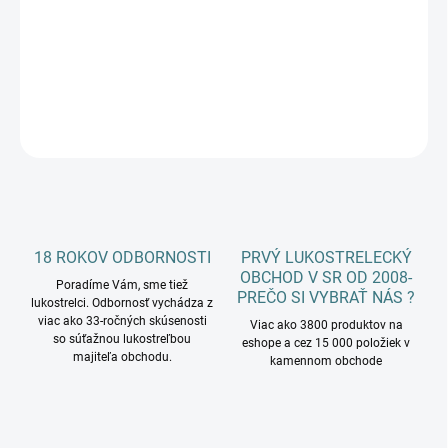
EASTON X10 protour
DETAILNÉ INFORMÁCIE
OPÝTAŤ SA
18 ROKOV ODBORNOSTI
PRVÝ LUKOSTRELECKÝ
OBCHOD V SR OD 2008-
Poradíme Vám, sme tiež
PREČO SI VYBRAŤ NÁS ?
lukostrelci. Odbornosť vychádza z
viac ako 33-ročných skúsenosti
Viac ako 3800 produktov na
so súťažnou lukostreľbou
eshope a cez 15 000 položiek v
majiteľa obchodu.
kamennom obchode