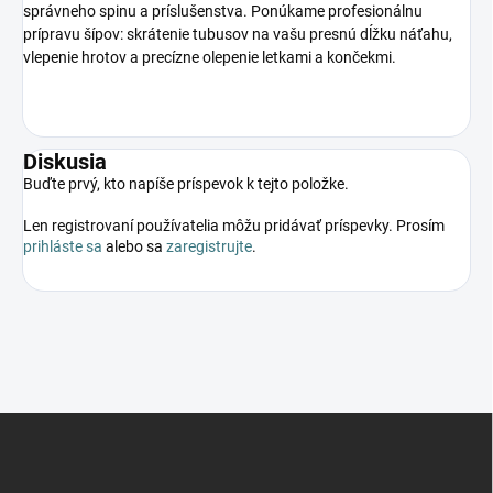
správneho spinu a príslušenstva. Ponúkame profesionálnu
prípravu šípov: skrátenie tubusov na vašu presnú dĺžku náťahu,
vlepenie hrotov a precízne olepenie letkami a končekmi.
Diskusia
Buďte prvý, kto napíše príspevok k tejto položke.
Len registrovaní používatelia môžu pridávať príspevky. Prosím
prihláste sa
alebo sa
zaregistrujte
.
Z
á
p