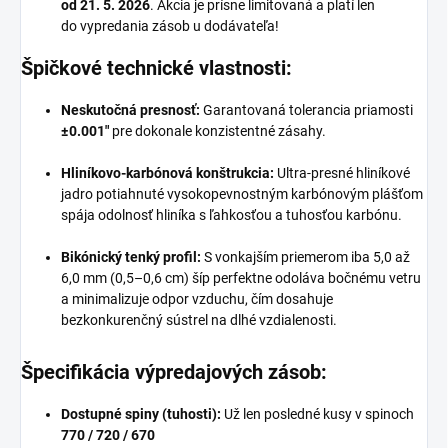
od 21. 5. 2026
. Akcia je prísne limitovaná a platí len
do vypredania zásob u dodávateľa!
Špičkové technické vlastnosti:
Neskutočná presnosť:
Garantovaná tolerancia priamosti
±0.001"
pre dokonale konzistentné zásahy.
Hliníkovo-karbónová konštrukcia:
Ultra-presné hliníkové
jadro potiahnuté vysokopevnostným karbónovým plášťom
spája odolnosť hliníka s ľahkosťou a tuhosťou karbónu.
Bikónický tenký profil:
S vonkajším priemerom iba 5,0 až
6,0 mm (0,5–0,6 cm) šíp perfektne odoláva bočnému vetru
a minimalizuje odpor vzduchu, čím dosahuje
bezkonkurenčný sústrel na dlhé vzdialenosti.
Špecifikácia výpredajových zásob:
Dostupné spiny (tuhosti):
Už len posledné kusy v spinoch
770 / 720 / 670