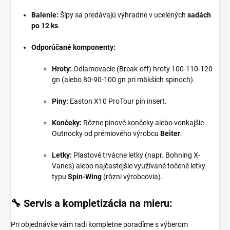
Balenie:
Šípy sa predávajú výhradne v ucelených
sadách
po 12 ks
.
Odporúčané komponenty:
Hroty:
Odlamovacie (Break-off) hroty 100-110-120
gn (alebo 80-90-100 gn pri mäkších spinoch).
Piny:
Easton X10 ProTour pin insert.
Končeky:
Rôzne pinové končeky alebo vonkajšie
Outnocky od prémiového výrobcu
Beiter
.
Letky:
Plastové trvácne letky (napr. Bohning X-
Vanes) alebo najčastejšie využívané točené letky
typu
Spin-Wing
(rôzni výrobcovia).
🔧 Servis a kompletizácia na mieru:
Pri objednávke vám radi kompletne poradíme s výberom